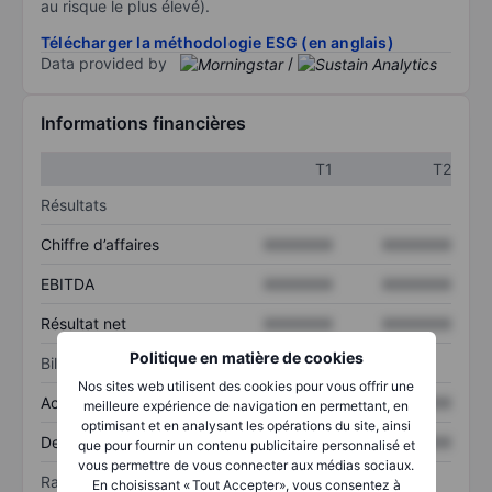
au risque le plus élevé).
Télécharger la méthodologie ESG (en anglais)
Data provided by
/
Informations financières
T1
T2
Résultats
Chiffre d’affaires
XXXXXXX
XXXXXXX
EBITDA
XXXXXXX
XXXXXXX
Résultat net
XXXXXXX
XXXXXXX
Politique en matière de cookies
Bilan
Nos sites web utilisent des cookies pour vous offrir une
Actif total
XXXXXXX
XXXXXXX
meilleure expérience de navigation en permettant, en
optimisant et en analysant les opérations du site, ainsi
Dette totale
XXXXXXX
XXXXXXX
que pour fournir un contenu publicitaire personnalisé et
vous permettre de vous connecter aux médias sociaux.
Ratios
En choisissant « Tout Accepter», vous consentez à