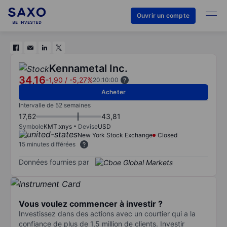
Ouvrir un compte
Kennametal Inc.
34,16
-1,90
/
-5,27%
20:10:00
Acheter
Intervalle de 52 semaines
17,62
43,81
Symbole
KMT:xnys
Devise
USD
New York Stock Exchange
Closed
15 minutes différées
Données fournies par
Vous voulez commencer à investir ?
Investissez dans des actions avec un courtier qui a la
confiance de plus de 1,5 million de clients. Investir