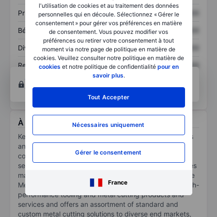
l'utilisation de cookies et au traitement des données
Prix / ventes
XXXXXXX
XXXXXXX
personnelles qui en découle. Sélectionnez « Gérer le
consentement » pour gérer vos préférences en matière
Bénéfice par action
XXXXXXX
XXXXXXX
de consentement. Vous pouvez modifier vos
préférences ou retirer votre consentement à tout
Dividende par action
XXXXXXX
XXXXXXX
moment via notre page de politique en matière de
cookies. Veuillez consulter notre politique en matière de
Rendement des
XXXXXXX
XXXXXXX
cookies
et notre politique de confidentialité
pour en
capitaux propres
savoir plus
.
Ouvrir un compte
pour accéder à d’autres outils
techniques et d’analyses.
Tout Accepter
À propos Kennametal Inc.
Nécessaires uniquement
Kennametal Inc is a manufacturer of metalworking tools
and wear-resistant engineered components and
Gérer le consentement
coatings. The company operates in two business
segments; Metal Cutting and Infrastructure. It generates
maximum revenue from the Metal Cutting segment. The
France
Metal Cutting segment develops and manufactures high-
performance tooling and metal cutting products and
services and offers an assortment of standard and
custom metal cutting solutions to diverse end markets,