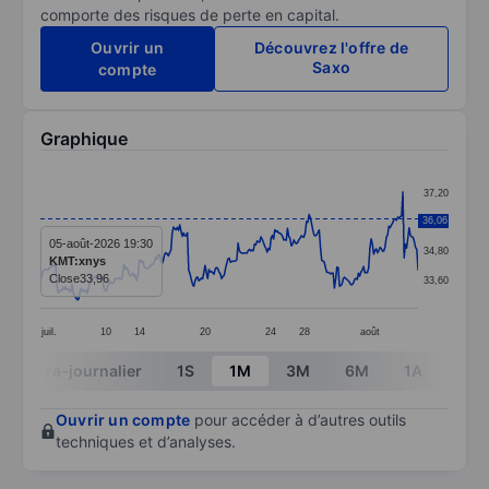
comporte des risques de perte en capital.
Ouvrir un
Découvrez l'offre de
Saxo
compte
Graphique
Chart
37,20
Line chart with 299 data points.
36,06
36,00
The chart has 1 X axis displaying categories.
05-août-2026 19:30
34,80
KMT:xnys
The chart has 1 Y axis displaying values. Data ranges 
Close
33,96
33,60
juil.
10
14
20
24
28
août
End of interactive chart.
Intra-journalier
1S
1M
3M
6M
1A
3A
Ouvrir un compte
pour accéder à d’autres outils
techniques et d’analyses.