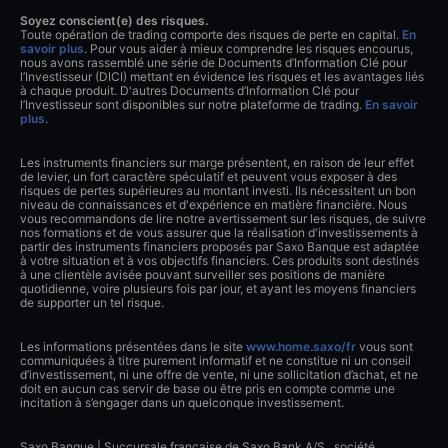
Soyez conscient(e) des risques.
Toute opération de trading comporte des risques de perte en capital.
En
savoir plus
. Pour vous aider à mieux comprendre les risques encourus,
nous avons rassemblé une série de Documents d’Information Clé pour
l’Investisseur (DICI) mettant en évidence les risques et les avantages liés
à chaque produit. D'autres Documents d’Information Clé pour
l’Investisseur sont disponibles sur notre plateforme de trading.
En savoir
plus
.
Les instruments financiers sur marge présentent, en raison de leur effet
de levier, un fort caractère spéculatif et peuvent vous exposer à des
risques de pertes supérieures au montant investi. Ils nécessitent un bon
niveau de connaissances et d'expérience en matière financière. Nous
vous recommandons de lire notre avertissement sur les risques, de suivre
nos formations et de vous assurer que la réalisation d'investissements à
partir des instruments financiers proposés par Saxo Banque est adaptée
à votre situation et à vos objectifs financiers. Ces produits sont destinés
à une clientèle avisée pouvant surveiller ses positions de manière
quotidienne, voire plusieurs fois par jour, et ayant les moyens financiers
de supporter un tel risque.
Les informations présentées dans le site
www.home.saxo/fr
vous sont
communiquées à titre purement informatif et ne constitue ni un conseil
d’investissement, ni une offre de vente, ni une sollicitation d’achat, et ne
doit en aucun cas servir de base ou être pris en compte comme une
incitation à s’engager dans un quelconque investissement.
Saxo Banque | Succursale française de Saxo Bank A/S., société