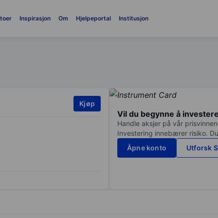
toer
Inspirasjon
Om
Hjelpeportal
Institusjon
Kjøp
Vil du begynne å invester
Handle aksjer på vår prisvinnend
Investering innebærer risiko. Du
Åpne konto
Utforsk S