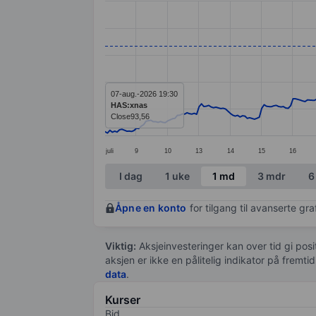
Line chart with 299 data points.
The chart has 1 X axis displaying categ
The chart has 1 Y axis displaying value
07-aug.-2026 19:30
HAS:xnas
Close
93,56
juli
9
10
13
14
15
16
End of interactive chart.
I dag
1 uke
1 md
3 mdr
6
Åpne en konto
for tilgang til avanserte gr
Viktig:
Aksjeinvesteringer kan over tid gi posi
aksjen er ikke en pålitelig indikator på fremt
data
.
Kurser
Bid