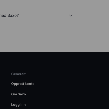
 med Saxo?
Generelt
Opprett konto
Om Saxo
Logg inn