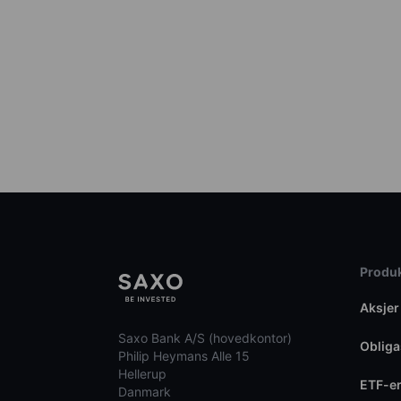
Produk
Aksjer
Saxo Bank A/S (hovedkontor)
Obliga
Philip Heymans Alle 15
Hellerup
ETF-e
Danmark