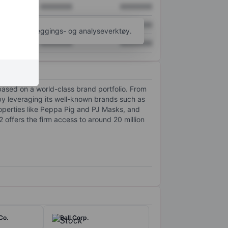
XXXXXXX
XXXXXXX
XXXXXXX
XXXXXXX
til flere kartleggings- og analyseverktøy.
XXXXXXX
XXXXXXX
based on a world-class brand portfolio. From
y leveraging its well-known brands such as
operties like Peppa Pig and PJ Masks, and
offers the firm access to around 20 million
Co.
Ball Corp.