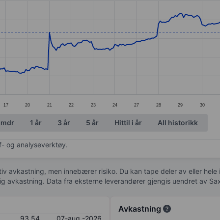
ories.
s. Data ranges from 75.44 to 96.69.
17
20
21
22
23
24
27
28
29
30
 mdr
1 år
3 år
5 år
Hittil i år
All historikk
af- og analyseverktøy.
tiv avkastning, men innebærer risiko. Du kan tape deler av eller hele
idig avkastning. Data fra eksterne leverandører gjengis uendret av Sa
Avkastning
93,54
07-aug.-2026