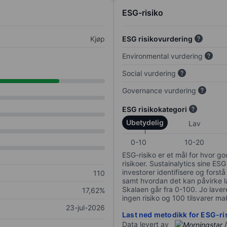
ESG-risiko
Kjøp
ESG risikovurdering
Environmental vurdering
Social vurdering
Governance vurdering
ESG risikokategori
Ubetydelig
Lav
0-10
10-20
ESG-risiko er et mål for hvor g
risikoer. Sustainalytics sine ESG
investorer identifisere og forstå
110
samt hvordan det kan påvirke lan
Skalaen går fra 0-100. Jo lavere
17,62%
ingen risiko og 100 tilsvarer mak
23-jul-2026
Last ned metodikk for ESG-ri
Data levert av
/