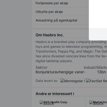
Fortjeneste per aksje
Utbytte per aksje
Avkastning på egenkapital
Om Hasbro Inc.
Hasbro is a branded play company providing c
toys and games to television programming, mo
Transformers, Peppa Pig, and Magic: The Gath
has since divested noncore lines from the tie
digital tabletop players.
Sektor
Industri
Mark
Konjunkturavhengige varer
-
13bn
Data levert av
/
Andre er interessert i
CVS Health Corp.
Mattel Inc