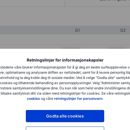
Q1
Q2
XXXXXXX
XXXXXXX
Retningslinjer for informasjonskapsler
XXXXXXX
XXXXXXX
stedene våre bruker informasjonskapsler for å gi deg en bedre surfeopplevelse 
XXXXXXX
XXXXXXX
re, optimalisere og analysere driften av nettstedet, samt for å levere personlig ti
innhold og la deg koble deg til sosiale medier. Ved å velge "Godta alle" samtykke
cookies og tilhørende behandling av personopplysninger. Velg "Administrer samt
istrere samtykkeinnstillingene dine. Du kan når som helst endre innstillingene di
XXXXXXX
XXXXXXX
 tilbake samtykket ditt via siden med retningslinjer for cookies. Se våre retningslin
cookies
og våre
retningslinjer for personvern
.
XXXXXXX
XXXXXXX
Godta alle cookies
XXXXXXX
XXXXXXX