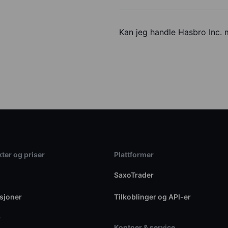
Kan jeg handle Hasbro Inc.
ter og priser
Plattformer
SaxoTrader
sjoner
Tilkoblinger og API-er
r
Kontoer & service