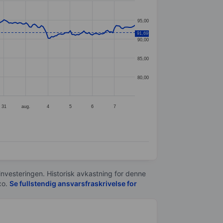
95,00
91,69
90,00
85,00
80,00
31
aug.
4
5
6
7
 investeringen. Historisk avkastning for denne
xo.
Se fullstendig ansvarsfraskrivelse for