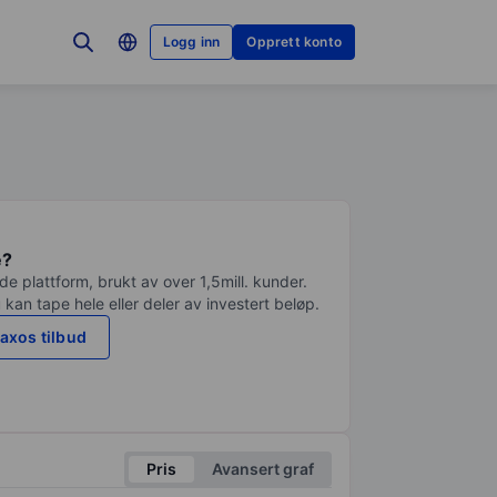
Logg inn
Opprett konto
e?
e plattform, brukt av over 1,5mill. kunder.
 kan tape hele eller deler av investert beløp.
axos tilbud
Pris
Avansert graf