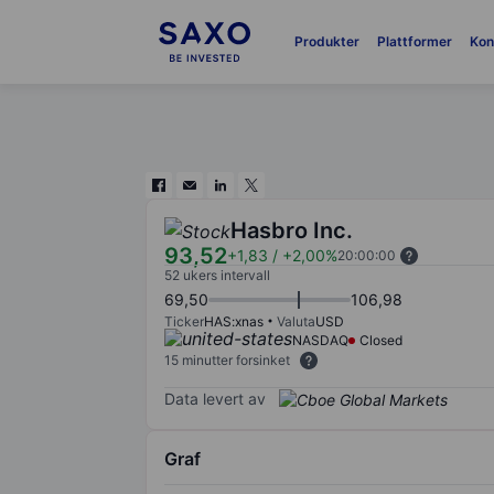
Produkter
Plattformer
Kon
Hasbro Inc.
93,52
+1,83
/
+2,00%
20:00:00
52 ukers intervall
69,50
106,98
Ticker
HAS:xnas
Valuta
USD
NASDAQ
Closed
15 minutter forsinket
Data levert av
Graf
Chart