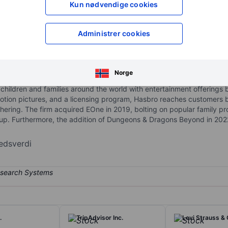
Kun nødvendige cookies
XXXXXXX
XXXXXXX
XXXXXXX
XXXXXXX
Åpne konto
for å få tilgang 
Administrer cookies
XXXXXXX
XXXXXXX
Norge
hildren and families around the world with entertainment offerings 
tion pictures, and a licensing program, Hasbro reaches customers b
ering. The firm acquired EOne in 2019, bolting on popular family pr
-up. Furthermore, the addition of Dungeons & Dragons Beyond in 2022 
edsverdi
.
TripAdvisor Inc.
Levi Strauss & 