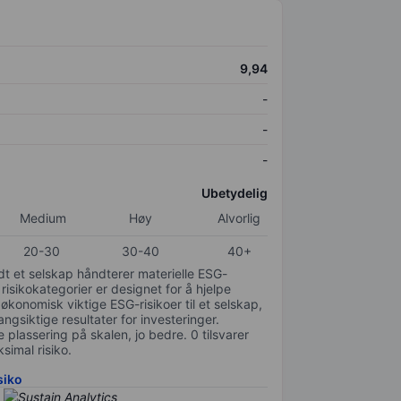
9,94
-
-
-
Ubetydelig
Medium
Høy
Alvorlig
20-30
30-40
40+
odt et selskap håndterer materielle ESG-
 risikokategorier er designet for å hjelpe
 økonomisk viktige ESG-risikoer til et selskap,
gsiktige resultater for investeringer.
 plassering på skalen, jo bedre. 0 tilsvarer
simal risiko.
siko