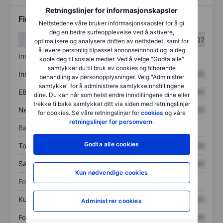
Retningslinjer for informasjonskapsler
Finansiell informasjon
Nettstedene våre bruker informasjonskapsler for å gi
deg en bedre surfeopplevelse ved å aktivere,
Q1
Q2
optimalisere og analysere driften av nettstedet, samt for
å levere personlig tilpasset annonseinnhold og la deg
Inntektsoversikt
koble deg til sosiale medier. Ved å velge "Godta alle"
samtykker du til bruk av cookies og tilhørende
Inntekter
XXXXXXX
XXXXXXX
behandling av personopplysninger. Velg "Administrer
samtykke" for å administrere samtykkeinnstillingene
EBITDA
XXXXXXX
XXXXXXX
dine. Du kan når som helst endre innstillingene dine eller
trekke tilbake samtykket ditt via siden med retningslinjer
Nettoinntekt
XXXXXXX
XXXXXXX
for cookies. Se våre retningslinjer for
cookies
og våre
retningslinjer for personvern
.
Balanse
Godta alle cookies
Totale eiendeler
XXXXXXX
XXXXXXX
Samlet gjeld
XXXXXXX
XXXXXXX
Kun nødvendige cookies
Forholdstall
Kurs/salg
XXXXXXX
XXXXXXX
Administrer cookies
Fortjeneste per aksje
XXXXXXX
XXXXXXX