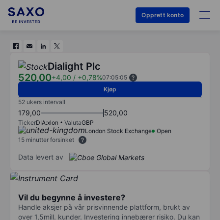
Opprett konto
Dialight Plc
520,00
+4,00
/
+0,78%
07:05:05
Kjøp
52 ukers intervall
179,00
520,00
Ticker
DIA:xlon
Valuta
GBP
London Stock Exchange
Open
15 minutter forsinket
Data levert av
Vil du begynne å investere?
Handle aksjer på vår prisvinnende plattform, brukt av
over 1,5mill. kunder. Investering innebærer risiko. Du kan