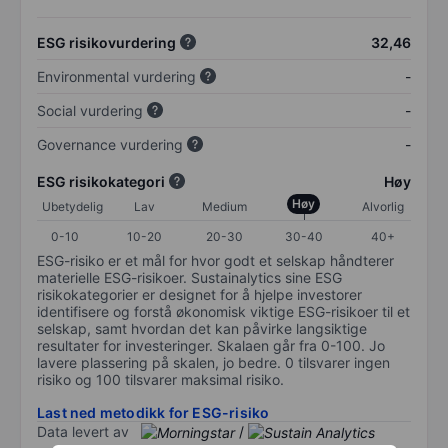
ESG risikovurdering
32,46
Environmental vurdering
-
Social vurdering
-
Governance vurdering
-
ESG risikokategori
Høy
Høy
Ubetydelig
Lav
Medium
Alvorlig
0-10
10-20
20-30
30-40
40+
ESG-risiko er et mål for hvor godt et selskap håndterer
materielle ESG-risikoer. Sustainalytics sine ESG
risikokategorier er designet for å hjelpe investorer
identifisere og forstå økonomisk viktige ESG-risikoer til et
selskap, samt hvordan det kan påvirke langsiktige
resultater for investeringer. Skalaen går fra 0-100. Jo
lavere plassering på skalen, jo bedre. 0 tilsvarer ingen
risiko og 100 tilsvarer maksimal risiko.
Last ned metodikk for ESG-risiko
Data levert av
/