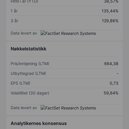
Hittil i år (YTD)
38,57%
1 år
135,44%
3 år
129,86%
Data levert av
Nøkkelstatistikk
Pris/inntjening (LTM)
664,38
Utbyttegrad (LTM)
-
EPS (LTM)
0,73
Volatilitet (30 dager)
59,64%
Data levert av
Analytikernes konsensus