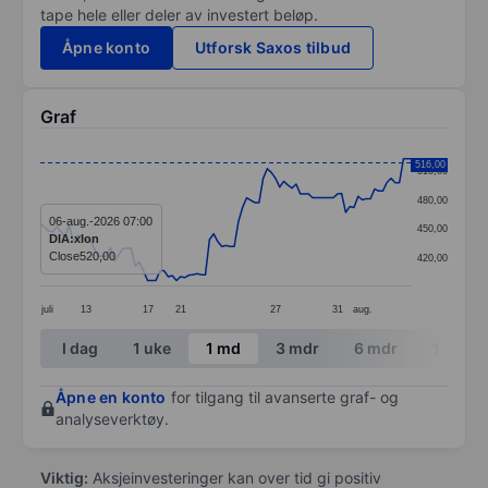
tape hele eller deler av investert beløp.
Åpne konto
Utforsk Saxos tilbud
Graf
Chart
516,00
510,00
Line chart with 91 data points.
480,00
The chart has 1 X axis displaying categories.
06-aug.-2026 07:00
450,00
DIA:xlon
The chart has 1 Y axis displaying values. Data ranges
Close
520,00
420,00
juli
13
17
21
27
31
aug.
End of interactive chart.
I dag
1 uke
1 md
3 mdr
6 mdr
1 år
Åpne en konto
for tilgang til avanserte graf- og
analyseverktøy.
Viktig:
Aksjeinvesteringer kan over tid gi positiv