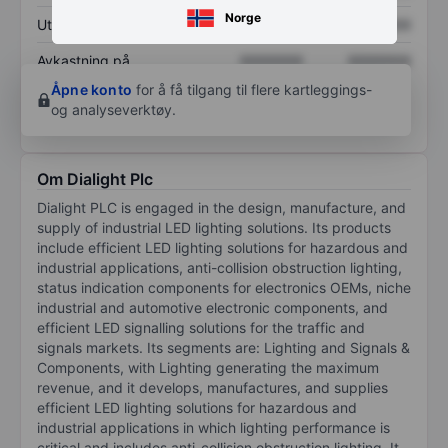
Norge
Utbytte per aksje
XXXXXXX
XXXXXXX
Avkastning på
XXXXXXX
XXXXXXX
egenkapital
Åpne konto
for å få tilgang til flere kartleggings-
og analyseverktøy.
Om Dialight Plc
Dialight PLC is engaged in the design, manufacture, and
supply of industrial LED lighting solutions. Its products
include efficient LED lighting solutions for hazardous and
industrial applications, anti-collision obstruction lighting,
status indication components for electronics OEMs, niche
industrial and automotive electronic components, and
efficient LED signalling solutions for the traffic and
signals markets. Its segments are: Lighting and Signals &
Components, with Lighting generating the maximum
revenue, and it develops, manufactures, and supplies
efficient LED lighting solutions for hazardous and
industrial applications in which lighting performance is
critical and includes anti-collision obstruction lighting. It