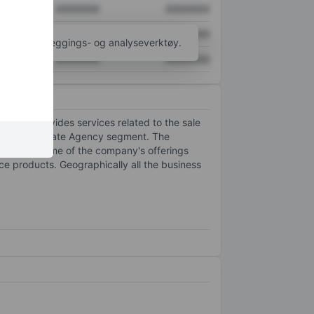
XXXXXXX
XXXXXXX
XXXXXXX
XXXXXXX
til flere kartleggings- og analyseverktøy.
XXXXXXX
XXXXXXX
gment provides services related to the sale
d from the Estate Agency segment. The
operties. Some of the company's offerings
ce products. Geographically all the business