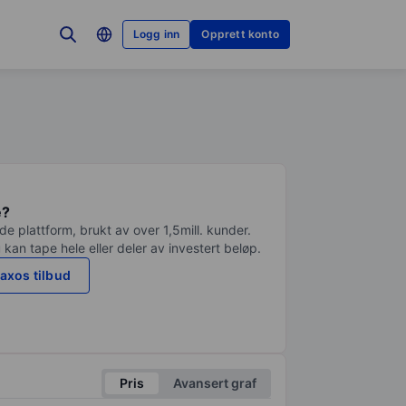
Logg inn
Opprett konto
e?
e plattform, brukt av over 1,5mill. kunder.
 kan tape hele eller deler av investert beløp.
axos tilbud
Pris
Avansert graf