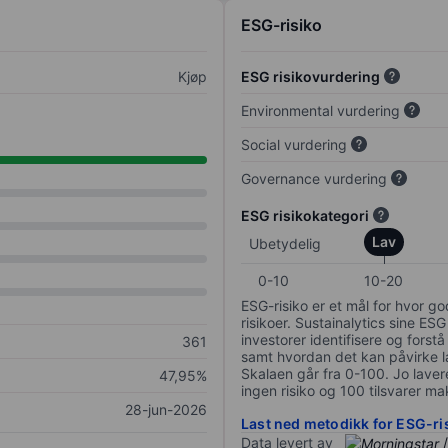
ESG-risiko
Kjøp
ESG risikovurdering
Environmental vurdering
Social vurdering
Governance vurdering
ESG risikokategori
Lav
Ubetydelig
0-10
10-20
ESG-risiko er et mål for hvor g
risikoer. Sustainalytics sine ESG
investorer identifisere og forstå
361
samt hvordan det kan påvirke lan
Skalaen går fra 0-100. Jo lavere
47,95%
ingen risiko og 100 tilsvarer mak
28-jun-2026
Last ned metodikk for ESG-ri
Data levert av
/