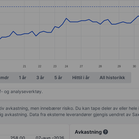
ories.
s. Data ranges from 219 to 259.
21
22
23
24
27
28
29
30
 mdr
1 år
3 år
5 år
Hittil i år
All historikk
af- og analyseverktøy.
tiv avkastning, men innebærer risiko. Du kan tape deler av eller hele
idig avkastning. Data fra eksterne leverandører gjengis uendret av Sa
Avkastning
258,00
07-aug.-2026