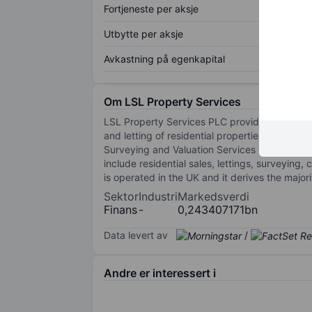
Fortjeneste per aksje
Utbytte per aksje
Avkastning på egenkapital
Om LSL Property Services
LSL Property Services PLC provides residenti
and letting of residential properties, Financ
Surveying and Valuation Services segment prov
include residential sales, lettings, surveyin
is operated in the UK and it derives the majo
Sektor
Industri
Markedsverdi
Finans
-
0,243407171bn
Data levert av
/
Andre er interessert i