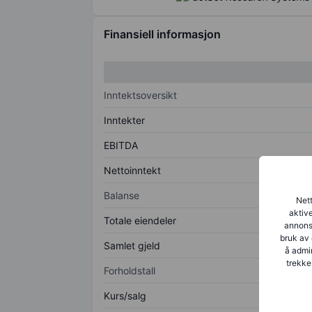
Finansiell informasjon
Inntektsoversikt
Inntekter
EBITDA
Nettoinntekt
Balanse
Nett
aktive
Totale eiendeler
annonse
bruk av 
Samlet gjeld
å admin
trekke
Forholdstall
Kurs/salg