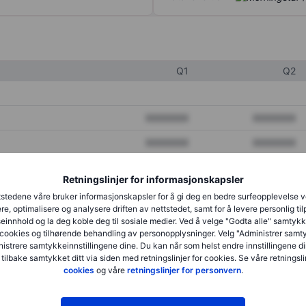
Q1
Q2
XXXXXXX
XXXXXXX
XXXXXXX
XXXXXXX
XXXXXXX
XXXXXXX
Retningslinjer for informasjonskapsler
stedene våre bruker informasjonskapsler for å gi deg en bedre surfeopplevelse 
re, optimalisere og analysere driften av nettstedet, samt for å levere personlig ti
XXXXXXX
XXXXXXX
innhold og la deg koble deg til sosiale medier. Ved å velge "Godta alle" samtykke
cookies og tilhørende behandling av personopplysninger. Velg "Administrer samt
XXXXXXX
XXXXXXX
istrere samtykkeinnstillingene dine. Du kan når som helst endre innstillingene di
 tilbake samtykket ditt via siden med retningslinjer for cookies. Se våre retningslin
cookies
og våre
retningslinjer for personvern
.
XXXXXXX
XXXXXXX