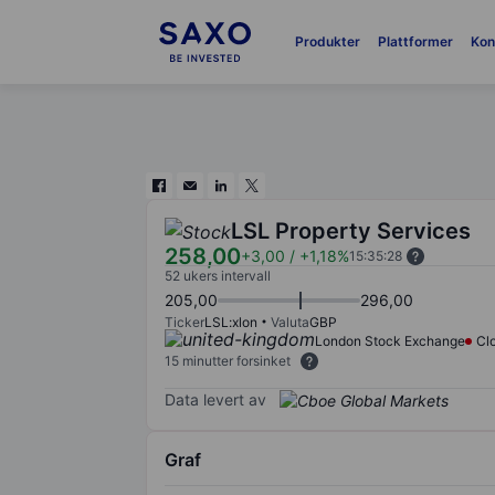
Produkter
Plattformer
Kon
LSL Property Services
258,00
+3,00
/
+1,18%
15:35:28
52 ukers intervall
205,00
296,00
Ticker
LSL:xlon
Valuta
GBP
London Stock Exchange
Cl
15 minutter forsinket
Data levert av
Graf
Chart