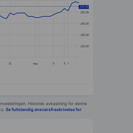
255,00
250,00
240,00
230,00
220,00
31
aug.
5
6
7
 investeringen. Historisk avkastning for denne
xo.
Se fullstendig ansvarsfraskrivelse for