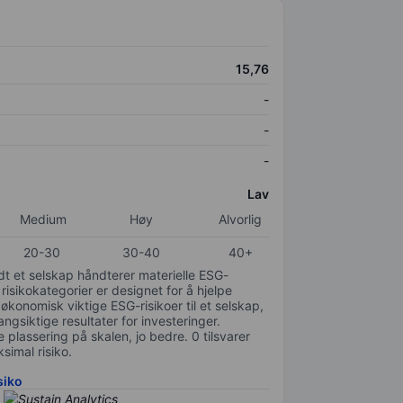
15,76
-
-
-
Lav
Medium
Høy
Alvorlig
20-30
30-40
40+
odt et selskap håndterer materielle ESG-
 risikokategorier er designet for å hjelpe
 økonomisk viktige ESG-risikoer til et selskap,
gsiktige resultater for investeringer.
 plassering på skalen, jo bedre. 0 tilsvarer
simal risiko.
siko