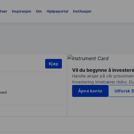
toer
Inspirasjon
Om
Hjelpeportal
Institusjon
Kjøp
Vil du begynne å invester
Handle aksjer på vår prisvinnend
Investering innebærer risiko. Du
Åpne konto
Utforsk S
osed