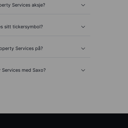
erty Services aksje?
s sitt tickersymbol?
operty Services på?
y Services med Saxo?