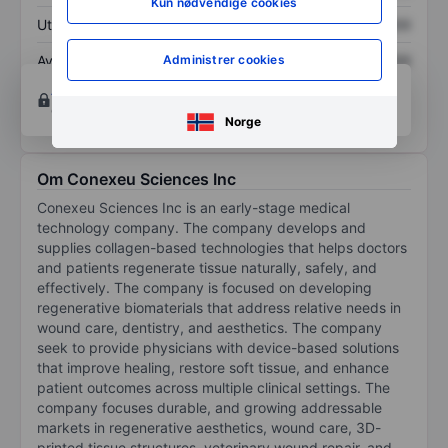
Kun nødvendige cookies
Utbytte per aksje
XXXXXXX
XXXXXXX
Administrer cookies
Avkastning på
XXXXXXX
XXXXXXX
egenkapital
Åpne konto
for å få tilgang til flere kartleggings-
og analyseverktøy.
Norge
Om Conexeu Sciences Inc
Conexeu Sciences Inc is an early-stage medical
technology company. The company develops and
supplies collagen-based technologies that helps doctors
and patients regenerate tissue naturally, safely, and
effectively. The company is focused on developing
regenerative biomaterials that address relative needs in
wound care, dentistry, and aesthetics. The company
seek to provide physicians with device-based solutions
that improve healing, restore soft tissue, and enhance
patient outcomes across multiple clinical settings. The
company focuses durable, and growing addressable
markets in regenerative aesthetics, wound care, 3D-
printed tissue structures, veterinary wound repair, and