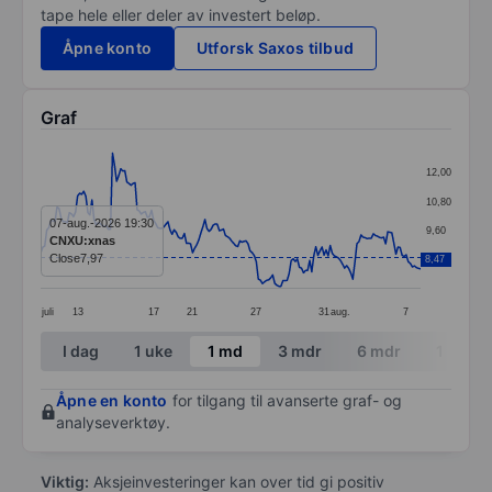
tape hele eller deler av investert beløp.
Åpne konto
Utforsk Saxos tilbud
Graf
Chart
12,00
Line chart with 186 data points.
10,80
The chart has 1 X axis displaying categories.
07-aug.-2026 19:30
9,60
CNXU:xnas
The chart has 1 Y axis displaying values. Data ranges 
Close
7,97
8,47
8,40
juli
13
17
21
27
31
aug.
7
End of interactive chart.
I dag
1 uke
1 md
3 mdr
6 mdr
1 år
Åpne en konto
for tilgang til avanserte graf- og
analyseverktøy.
Viktig:
Aksjeinvesteringer kan over tid gi positiv