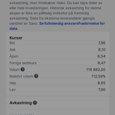
avkastning, men innebærer risiko. Du kan tape deler av
eller hele investeringen. Historisk avkastning for denne
aksjen er ikke en pålitelig indikator på fremtidig
avkastning. Data fra eksterne leverandører gjengis
uendret av Saxo.
Se fullstendig ansvarsfraskrivelse for
data
.
Kurser
Bid
7,96
Ask
8,10
Åpen
8,54
Forrige sluttkurs
8,47
Volum
118 862,00
Relativt volum
112,59%
Høy
8,85
Lav
7,90
Avkastning