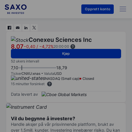
Opprett konto
Conexeu Sciences Inc
8,07
−0,40
/
−4,72%
20:00:00
Kjøp
52 ukers intervall
7,10
18,79
Ticker
CNXU:xnas
Valuta
USD
NASDAQ (Small cap)
Closed
15 minutter forsinket
Data levert av
Vil du begynne å investere?
Handle aksjer på vår prisvinnende plattform, brukt av
over 1,5mill. kunder. Investering innebærer risiko. Du kan