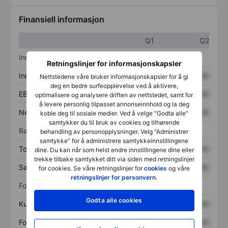
Finansiell informasjon
Q1
Q2
Inntektsoversikt
Retningslinjer for informasjonskapsler
Inntekter
XXXXXXX
XXXXXXX
Nettstedene våre bruker informasjonskapsler for å gi
deg en bedre surfeopplevelse ved å aktivere,
EBITDA
XXXXXXX
XXXXXXX
optimalisere og analysere driften av nettstedet, samt for
å levere personlig tilpasset annonseinnhold og la deg
Nettoinntekt
XXXXXXX
XXXXXXX
koble deg til sosiale medier. Ved å velge "Godta alle"
samtykker du til bruk av cookies og tilhørende
Balanse
behandling av personopplysninger. Velg "Administrer
samtykke" for å administrere samtykkeinnstillingene
Totale eiendeler
XXXXXXX
XXXXXXX
dine. Du kan når som helst endre innstillingene dine eller
trekke tilbake samtykket ditt via siden med retningslinjer
Samlet gjeld
XXXXXXX
XXXXXXX
for cookies. Se våre retningslinjer for
cookies
og våre
retningslinjer for personvern
.
Forholdstall
Godta alle cookies
Kurs/salg
XXXXXXX
XXXXXXX
Fortjeneste per aksje
XXXXXXX
XXXXXXX