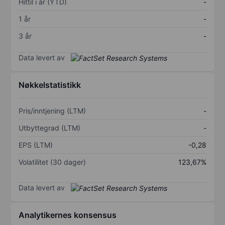
Hittil i år (YTD)
-
1 år
-
3 år
-
Data levert av
Nøkkelstatistikk
Pris/inntjening (LTM)
-
Utbyttegrad (LTM)
-
EPS (LTM)
-0,28
Volatilitet (30 dager)
123,67%
Data levert av
Analytikernes konsensus