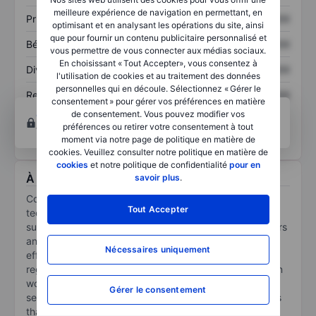
meilleure expérience de navigation en permettant, en
Prix / ventes
XXXXXXX
XXXXXXX
optimisant et en analysant les opérations du site, ainsi
que pour fournir un contenu publicitaire personnalisé et
Bénéfice par action
XXXXXXX
XXXXXXX
vous permettre de vous connecter aux médias sociaux.
En choisissant « Tout Accepter», vous consentez à
Dividende par action
XXXXXXX
XXXXXXX
l'utilisation de cookies et au traitement des données
personnelles qui en découle. Sélectionnez « Gérer le
Rendement des
XXXXXXX
XXXXXXX
consentement » pour gérer vos préférences en matière
capitaux propres
de consentement. Vous pouvez modifier vos
Ouvrir un compte
pour accéder à d’autres outils
préférences ou retirer votre consentement à tout
techniques et d’analyses.
moment via notre page de politique en matière de
cookies. Veuillez consulter notre politique en matière de
cookies
et notre politique de confidentialité
pour en
À propos Conexeu Sciences Inc
savoir plus
.
Conexeu Sciences Inc is an early-stage medical
Tout Accepter
technology company. The company develops and
supplies collagen-based technologies that helps doctors
and patients regenerate tissue naturally, safely, and
Nécessaires uniquement
effectively. The company is focused on developing
regenerative biomaterials that address relative needs in
wound care, dentistry, and aesthetics. The company
Gérer le consentement
seek to provide physicians with device-based solutions
that improve healing, restore soft tissue, and enhance