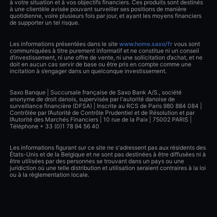
à votre situation et à vos objectifs financiers. Ces produits sont destinés
à une clientèle avisée pouvant surveiller ses positions de manière
quotidienne, voire plusieurs fois par jour, et ayant les moyens financiers
de supporter un tel risque.
Les informations présentées dans le site
www.home.saxo/fr
vous sont
communiquées à titre purement informatif et ne constitue ni un conseil
d’investissement, ni une offre de vente, ni une sollicitation d’achat, et ne
doit en aucun cas servir de base ou être pris en compte comme une
incitation à s’engager dans un quelconque investissement.
Saxo Banque | Succursale française de Saxo Bank A/S., société
anonyme de droit danois, supervisée par l'autorité danoise de
surveillance financière (DFSA) | Inscrite au RCS de Paris 980 884 084 |
Contrôlée par l’Autorité de Contrôle Prudentiel et de Résolution et par
l’Autorité des Marchés Financiers | 10 rue de la Paix | 75002 PARIS |
Téléphone + 33 (0)1 78 94 56 40
Les informations figurant sur ce site ne s'adressent pas aux résidents des
États-Unis et de la Belgique et ne sont pas destinées à être diffusées ni à
être utilisées par des personnes se trouvant dans un pays ou une
juridiction où une telle distribution et utilisation seraient contraires à la loi
ou à la règlementation locale.