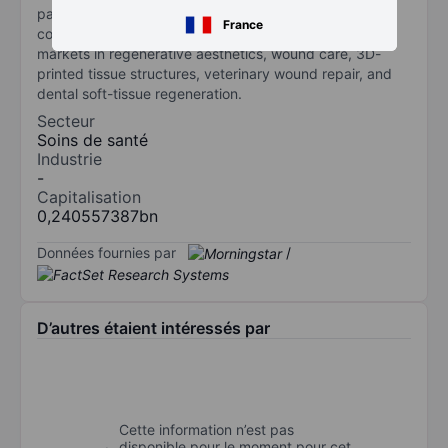
patient outcomes across multiple clinical settings. The
France
company focuses durable, and growing addressable
markets in regenerative aesthetics, wound care, 3D-
printed tissue structures, veterinary wound repair, and
dental soft-tissue regeneration.
Secteur
Soins de santé
Industrie
-
Capitalisation
0,240557387bn
Données fournies par
/
D’autres étaient intéressés par
Cette information n’est pas
disponible pour le moment pour cet