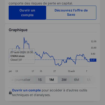
comporte des risques de perte en capital.
Ouvrir un
Découvrez l'offre de
Saxo
compte
Graphique
Chart
12,00
Line chart with 186 data points.
10,80
The chart has 1 X axis displaying categories.
07-août-2026 19:30
9,60
CNXU:xnas
The chart has 1 Y axis displaying values. Data ranges 
Close
7,97
8,47
8,40
juil.
13
17
21
27
31
août
7
End of interactive chart.
Intra-journalier
1S
1M
3M
6M
1A
3A
Ouvrir un compte
pour accéder à d’autres outils
techniques et d’analyses.