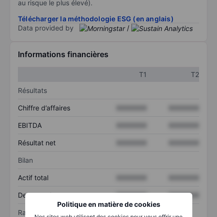
au risque le plus élevé).
Télécharger la méthodologie ESG (en anglais)
Data provided by
/
Informations financières
T1
T2
Résultats
Chiffre d’affaires
XXXXXXX
XXXXXXX
EBITDA
XXXXXXX
XXXXXXX
Résultat net
XXXXXXX
XXXXXXX
Bilan
Actif total
XXXXXXX
XXXXXXX
Dette totale
XXXXXXX
XXXXXXX
Politique en matière de cookies
Ratios
Nos sites web utilisent des cookies pour vous offrir une