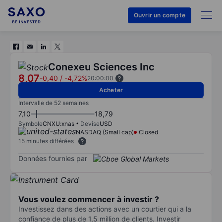
Ouvrir un compte
Conexeu Sciences Inc
8,07
-0,40
/
-4,72%
20:00:00
Acheter
Intervalle de 52 semaines
7,10
18,79
Symbole
CNXU:xnas
Devise
USD
NASDAQ (Small cap)
Closed
15 minutes différées
Données fournies par
Vous voulez commencer à investir ?
Investissez dans des actions avec un courtier qui a la
confiance de plus de 1,5 million de clients. Investir