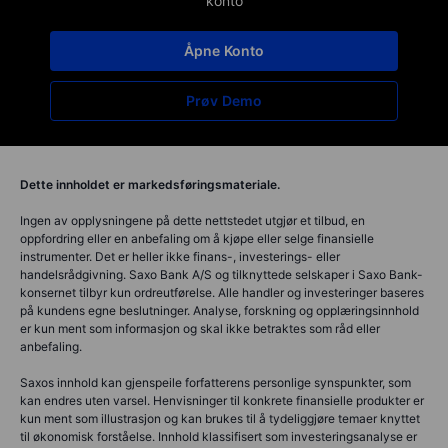
konto
Åpne Konto
Prøv Demo
Dette innholdet er markedsføringsmateriale.
Ingen av opplysningene på dette nettstedet utgjør et tilbud, en
oppfordring eller en anbefaling om å kjøpe eller selge finansielle
instrumenter. Det er heller ikke finans-, investerings- eller
handelsrådgivning. Saxo Bank A/S og tilknyttede selskaper i Saxo Bank-
konsernet tilbyr kun ordreutførelse. Alle handler og investeringer baseres
på kundens egne beslutninger. Analyse, forskning og opplæringsinnhold
er kun ment som informasjon og skal ikke betraktes som råd eller
anbefaling.
Saxos innhold kan gjenspeile forfatterens personlige synspunkter, som
kan endres uten varsel. Henvisninger til konkrete finansielle produkter er
kun ment som illustrasjon og kan brukes til å tydeliggjøre temaer knyttet
til økonomisk forståelse. Innhold klassifisert som investeringsanalyse er