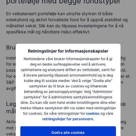
portefølje med begge fondstyper
En velbalansert portefølje kan utnytte styrken til både
indeksfond og aktivt forvaltede fond for å oppnå stabilitet og
målrettet vekst. Slik kan du tilpasse investeringene for å nå
spesifikke mål og håndtere risiko effektivt.
Bruk indeksfond som grunnmur
Retningslinjer for informasjonskapsler
Indeksfond gir bred markedseksponering som er nødvendig
Nettstedene våre bruker informasjonskapsler for å gi
for en stabil kjerne i porteføljen. De lave kostnadene og den
deg en bedre surfeopplevelse ved å aktivere,
optimalisere og analysere driften av nettstedet, samt for
passive karakteren gjør dem godt egnet for langsiktig vekst.
å levere personlig tilpasset annonseinnhold og la deg
For eksempel kan en stor andel i et bredt markedsfond eller et
koble deg til sosiale medier. Ved å velge "Godta alle"
S&P 500-indeksfond sørge for diversifisering samtidig som
samtykker du til bruk av cookies og tilhørende
avgiftene holdes lave.
behandling av personopplysninger. Velg "Administrer
samtykke" for å administrere samtykkeinnstillingene
dine. Du kan når som helst endre innstillingene dine eller
Legg til aktivt forvaltede fond for spesifikke
trekke tilbake samtykket ditt via siden med retningslinjer
mål
for cookies. Se våre retningslinjer for
cookies
og våre
retningslinjer for personvern
.
Aktivt forvaltede fond kan utfylle indeksfond ved å rette seg
mot sektorer, regioner eller særskilte strategier med høyere
Godta alle cookies
vekstpotensial. For eksempel kan en investor inkludere et