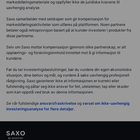
markedsføringsmateriale og oppfyller ikke de juridiske kravene til
uavhengig analyse.
Saxo samarbeider med selskaper som gir kompensasjon for
markedsføringsaktiviteter som utføres på plattformen. Noen partnere
betaler også retroprovisjon basert på at kunder investerer i produkter fra
disse partnerne.
Selv om Saxo mottar kompensasjon gjennom slike partnerskap, er alt
opplærings- og forskningsinnhold innrettet mot å gi informasjon til
kundene.
Før du tar investeringsbeslutninger, bør du vurdere din egen økonomiske
situasjon, dine behov og mål, og vurdere å søke uavhengig profesjonell
rådgivning. Saxo garanterer ikke at informasjonen er korrekt eller
fullstendig og påtar seg ikke ansvar for feil, utelatelser, tap eller skader
som kan oppstå ved bruk av denne informasjonen.
Se vår fullstendige
ansvarsfraskrivelse
og
varsel om ikke-uavhengig
investeringsanalyse for flere detaljer
.