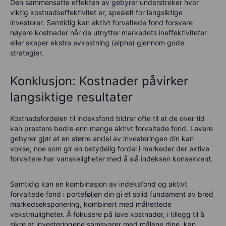
Den sammensatte effekten av gebyrer understreker hvor
viktig kostnadseffektivitet er, spesielt for langsiktige
investorer. Samtidig kan aktivt forvaltede fond forsvare
høyere kostnader når de utnytter markedets ineffektiviteter
eller skaper ekstra avkastning (alpha) gjennom gode
strategier.
Konklusjon: Kostnader påvirker
langsiktige resultater
Kostnadsfordelen til indeksfond bidrar ofte til at de over tid
kan prestere bedre enn mange aktivt forvaltede fond. Lavere
gebyrer gjør at en større andel av investeringen din kan
vokse, noe som gir en betydelig fordel i markeder der aktive
forvaltere har vanskeligheter med å slå indeksen konsekvent.
Samtidig kan en kombinasjon av indeksfond og aktivt
forvaltede fond i porteføljen din gi et solid fundament av bred
markedseksponering, kombinert med målrettede
vekstmuligheter. Å fokusere på lave kostnader, i tillegg til å
sikre at investeringene samsvarer med målene dine, kan