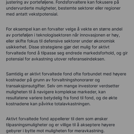
justering av porteføljene. Fondsforvaltere kan fokusere på
undervurderte muligheter, bestemte sektorer eller regioner
med antatt vekstpotensial.
For eksempel kan en forvalter velge å vekte en større andel
av porteføljen i teknologisektoren når innovasjonen er høy,
eller skifte fokus til defensive sektorer under økonomisk
usikkerhet. Disse strategiene gjør det mulig for aktivt
forvaltede fond å tilpasse seg endrede markedsforhold, og gir
potensial for avkastning utover referanseindeksen.
Samtidig er aktivt forvaltede fond ofte forbundet med høyere
kostnader på grunn av forvaltningshonorarer og
transaksjonsutgifter. Selv om mange investorer verdsetter
muligheten til å navigere komplekse markeder, kan
resultatene variere betydelig fra fond til fond, og de økte
kostnadene kan påvirke totalavkastningen.
Aktivt forvaltede fond appellerer til dem som ønsker
tilpasningsmuligheter og er villige til å akseptere høyere
gebyrer i bytte mot muligheten for meravkastning.