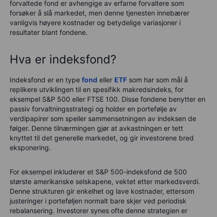
forvaltede fond er avhengige av erfarne forvaltere som
forsøker å slå markedet, men denne tjenesten innebærer
vanligvis høyere kostnader og betydelige variasjoner i
resultater blant fondene.
Hva er indeksfond?
Indeksfond er en type
fond
eller
ETF
som har som mål å
replikere utviklingen til en spesifikk makredsindeks, for
eksempel S&P 500 eller FTSE 100. Disse fondene benytter en
passiv forvaltningsstrategi og holder en portefølje av
verdipapirer som speiler sammensetningen av indeksen de
følger. Denne tilnærmingen gjør at avkastningen er tett
knyttet til det generelle markedet, og gir investorene bred
eksponering.
For eksempel inkluderer et S&P 500-indeksfond de 500
største amerikanske selskapene, vektet etter markedsverdi.
Denne strukturen gir enkelhet og lave kostnader, ettersom
justeringer i porteføljen normalt bare skjer ved periodisk
rebalansering. Investorer synes ofte denne strategien er