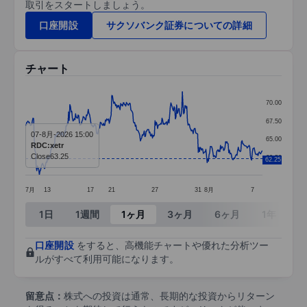
取引をスタートしましょう。
口座開設
サクソバンク証券についての詳細
チャート
Chart
70.00
Line chart with 374 data points.
67.50
07-8月-2026 15:00
The chart has 1 X axis displaying categories.
65.00
RDC:xetr
The chart has 1 Y axis displaying values. Data ra
Close
63.25
62.50
62.25
7月
13
17
21
27
31
8月
7
End of interactive chart.
1日
1週間
1ヶ月
3ヶ月
6ヶ月
1年
3
口座開設
をすると、高機能チャートや優れた分析ツー
ルがすべて利用可能になります。
留意点：
株式への投資は通常、長期的な投資からリターン