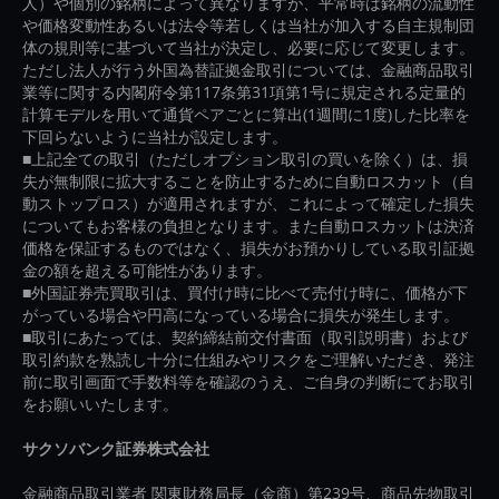
人）や個別の銘柄によって異なりますが、平常時は銘柄の流動性
や価格変動性あるいは法令等若しくは当社が加入する自主規制団
体の規則等に基づいて当社が決定し、必要に応じて変更します。
ただし法人が行う外国為替証拠金取引については、金融商品取引
業等に関する内閣府令第117条第31項第1号に規定される定量的
計算モデルを用いて通貨ペアごとに算出(1週間に1度)した比率を
下回らないように当社が設定します。
■上記全ての取引（ただしオプション取引の買いを除く）は、損
失が無制限に拡大することを防止するために自動ロスカット（自
動ストップロス）が適用されますが、これによって確定した損失
についてもお客様の負担となります。また自動ロスカットは決済
価格を保証するものではなく、損失がお預かりしている取引証拠
金の額を超える可能性があります。
■外国証券売買取引は、買付け時に比べて売付け時に、価格が下
がっている場合や円高になっている場合に損失が発生します。
■取引にあたっては、契約締結前交付書面（取引説明書）および
取引約款を熟読し十分に仕組みやリスクをご理解いただき、発注
前に取引画面で手数料等を確認のうえ、ご自身の判断にてお取引
をお願いいたします。
サクソバンク証券株式会社
金融商品取引業者 関東財務局長（金商）第239号、商品先物取引