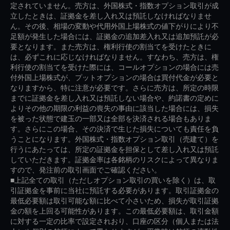
定されていません。売方は、外国株式・指数オプション取引が成
立したときは、証拠金を差し入れ又は預託しなければなりませ
ん。その後、相場の変動や代用外国上場株式の値下がりにより不
足額が発生した場合には、証拠金の追加差入れ又は追加預託が必
要となります。また売方は、権利行使の割当てを受けたときに
は、必ずこれに応じなければなりません。すなわち、売方は、権
利行使の割当てを受けた際には、コールオプションの場合には売
付外国上場株式が、プットオプションの場合は買付代金が必要と
なりますから、特に注意が必要です。さらに売方は、所定の時限
までに証拠金を差し入れ又は預託しない場合や、約諾書の定めに
よりその他の期限の利益の喪失の事由に該当した場合には、損失
を被った状態で建玉の一部又は全部を決済される場合もありま
す。さらにこの場合、その決済で生じた損失についても責任を負
うことになります。外国株式・指数オプション取引（売建て）を
行うにあたっては、所定の証拠金を担保として差し入れ又は預託
していただきます。証拠金率は各銘柄のリスクによって異なりま
すので、発注前の取引画面でご確認ください。
■上記全ての取引（ただしオプション取引の買いを除く）は、取
引証拠金を事前に当社に預託する必要があります。取引証拠金の
最低必要額は取引可能な額に比べて小さいため、損失が取引証拠
金の額を上回る可能性があります。この最低必要額は、取引金額
に対する一定の比率で設定されおり、口座の区分（個人または法