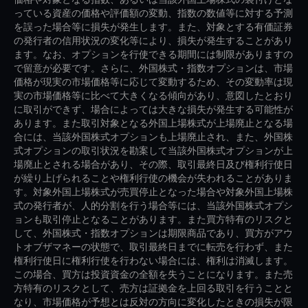
っている資産の価格や評価額の変動、指数の数値等に対する予測
を誤った場合等に損失が発生します。また、対象とする有価証券
の発行者の信用状況の変化等により、損失が発生することがあり
ます。なお、オプションを行使できる期間には制限がありますの
で留意が必要です。さらに、外国株式・指数オプションは、市場
価格が現実の市場価格等に応じて変動するため、その変動率は現
実の市場価格等に比べて大きくなる傾向があり、意図したとおり
に取引ができず、場合によっては大きな損失が発生する可能性が
あります。また取引対象となる外国上場株式が上場廃止となる場
合には、当該外国株式オプションも上場廃止され、また、外国株
式オプションの取引状況を勘案して当該外国株式オプションが上
場廃止とされる場合があり、その際、取引最終日及び権利行使日
が繰り上げられることや権利行使の機会が失われることがありま
す。対象外国上場株式が売買停止となった場合や対象外国上場株
式の発行者が、人的分割を行う場合等には、当該外国株式オプシ
ョンも取引停止となることがあります。また買方特有のリスクと
して、外国株式・指数オプションは期限商品であり、買方がアウ
トオブザマネーの状態で、取引最終日までに転売を行わず、また
権利行使日に権利行使を行わない場合には、権利は消滅します。
この場合、買方は投資資金の全額を失うことになります。また売
方特有のリスクとして、売方は証拠金を上回る取引を行うことと
なり、市場価格が予想とは反対の方向に変化したときの損失が限