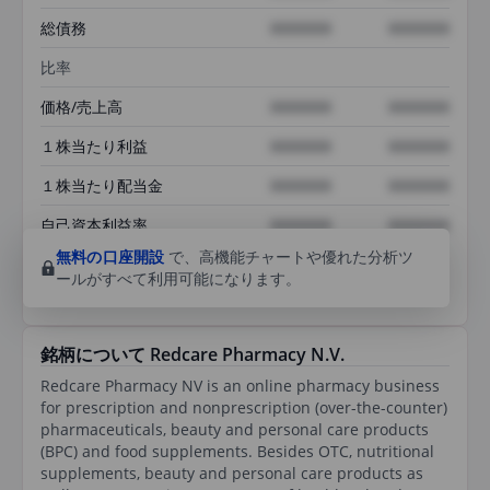
総債務
XXXXXXX
XXXXXXX
比率
価格/売上高
XXXXXXX
XXXXXXX
１株当たり利益
XXXXXXX
XXXXXXX
１株当たり配当金
XXXXXXX
XXXXXXX
自己資本利益率
XXXXXXX
XXXXXXX
無料の口座開設
で、高機能チャートや優れた分析ツ
ールがすべて利用可能になります。
銘柄について Redcare Pharmacy N.V.
Redcare Pharmacy NV is an online pharmacy business
for prescription and nonprescription (over-the-counter)
pharmaceuticals, beauty and personal care products
(BPC) and food supplements. Besides OTC, nutritional
supplements, beauty and personal care products as