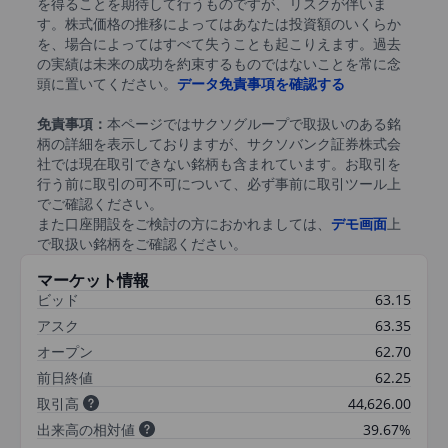
を得ることを期待して行うものですが、リスクが伴いま
す。株式価格の推移によってはあなたは投資額のいくらか
を、場合によってはすべて失うことも起こりえます。過去
の実績は未来の成功を約束するものではないことを常に念
頭に置いてください。
データ免責事項を確認する
免責事項：
本ページではサクソグループで取扱いのある銘
柄の詳細を表示しておりますが、サクソバンク証券株式会
社では現在取引できない銘柄も含まれています。お取引を
行う前に取引の可不可について、必ず事前に取引ツール上
でご確認ください。
また口座開設をご検討の方におかれましては、
デモ画面
上
で取扱い銘柄をご確認ください。
マーケット情報
ビッド
63.15
アスク
63.35
オープン
62.70
前日終値
62.25
取引高
44,626.00
出来高の相対値
39.67%