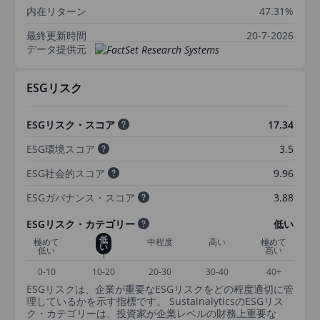
内在リターン
47.31%
最終更新時間
20-7-2026
データ提供元
ESGリスク
ESGリスク・スコア
17.34
ESG環境スコア
3.5
ESG社会的スコア
9.96
ESGガバナンス・スコア
3.88
ESGリスク・カテゴリー
低い
低
極めて
中程度
高い
極めて
い
低い
高い
0-10
10-20
20-30
30-40
40+
ESGリスクは、企業が重要なESGリスクをどの程度適切に管
理しているかを示す指標です。 SustainalyticsのESGリス
ク・カテゴリーは、投資家が企業レベルの財務上重要な