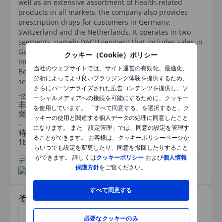
well as an extensive assortment of health-related
products in all markets, the company also provides
prescription drugs for customers in Germany,
Switzerland and the Netherlands. It operates in two
segments, namely DACH segment that includes sales in
Germany, Austria and Switzerland; and the
クッキー（Cookie）ポリシー
International segment that includes sales across
当社のウェブサイトでは、サイト運営の有効化、最適化、
Belgium, the Netherlands, France and Italy. The DACH
分析によってより良いブラウジング体験を提供するため、
segment accounts for the majority of the revenue.
さらにパーソナライズされた広告コンテンツを提供し、ソ
セクター
ーシャルメディアへの接続を可能にするために、クッキー
非耐久消費財
を使用しています。 「すべて同意する」を選択すると、ク
業種
ッキーの使用と関連する個人データの処理に同意したこと
-
になります。 また「設定管理」では、同意の設定を管理す
時価総額
ることができます。 お客様は、クッキーポリシーページか
1bn
らいつでも設定を変更したり、同意を撤回したりすること
ができます。 詳しくは
クッキーポリシー
および
個人情報
データ提供元
/
保護方針
をご覧ください。
すべて同意する
その他関連銘柄
PNE AG
ヒポポート
必要なクッキーのみ