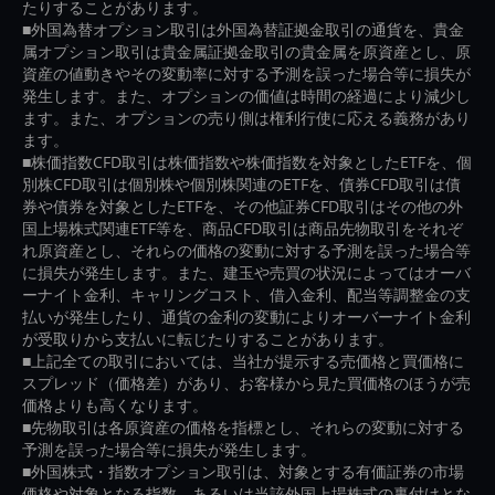
たりすることがあります。
■外国為替オプション取引は外国為替証拠金取引の通貨を、貴金
属オプション取引は貴金属証拠金取引の貴金属を原資産とし、原
資産の値動きやその変動率に対する予測を誤った場合等に損失が
発生します。また、オプションの価値は時間の経過により減少し
ます。また、オプションの売り側は権利行使に応える義務があり
ます。
■株価指数CFD取引は株価指数や株価指数を対象としたETFを、個
別株CFD取引は個別株や個別株関連のETFを、債券CFD取引は債
券や債券を対象としたETFを、その他証券CFD取引はその他の外
国上場株式関連ETF等を、商品CFD取引は商品先物取引をそれぞ
れ原資産とし、それらの価格の変動に対する予測を誤った場合等
に損失が発生します。また、建玉や売買の状況によってはオーバ
ーナイト金利、キャリングコスト、借入金利、配当等調整金の支
払いが発生したり、通貨の金利の変動によりオーバーナイト金利
が受取りから支払いに転じたりすることがあります。
■上記全ての取引においては、当社が提示する売価格と買価格に
スプレッド（価格差）があり、お客様から見た買価格のほうが売
価格よりも高くなります。
■先物取引は各原資産の価格を指標とし、それらの変動に対する
予測を誤った場合等に損失が発生します。
■外国株式・指数オプション取引は、対象とする有価証券の市場
価格や対象となる指数、あるいは当該外国上場株式の裏付けとな