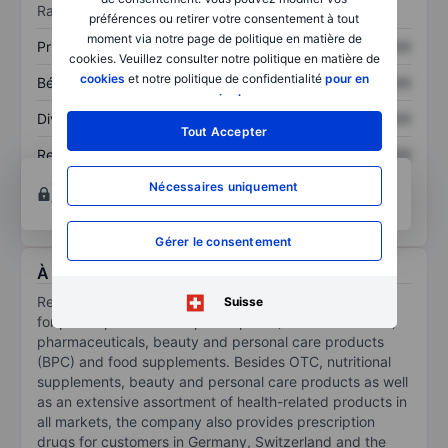
Ratios
préférences ou retirer votre consentement à tout
moment via notre page de politique en matière de
Prix / ventes
XXXXXXX
XXXXXXX
cookies. Veuillez consulter notre politique en matière de
cookies
et notre politique de confidentialité
pour en
Bénéfice par action
XXXXXXX
XXXXXXX
savoir plus
.
Dividende par action
XXXXXXX
XXXXXXX
Tout Accepter
Rendement des
XXXXXXX
XXXXXXX
capitaux propres
Ouvrir un compte
pour accéder à d’autres outils
Nécessaires uniquement
techniques et d’analyse.
Gérer le consentement
À propos Redcare Pharmacy N.V.
Redcare Pharmacy NV is an online pharmacy business
Suisse
for prescription and nonprescription (over-the-counter)
pharmaceuticals, beauty and personal care products
(BPC) and food supplements. Besides OTC, nutritional
supplements, beauty and personal care products as well
as an extensive assortment of health-related products in
all markets, the company also provides prescription
drugs for customers in Germany, Switzerland and the