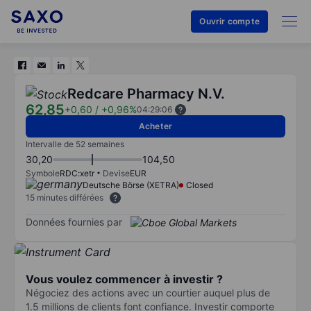
Ouvrir compte
Redcare Pharmacy N.V.
62,85
+0,60
/
+0,96%
04:29:06
Acheter
Intervalle de 52 semaines
30,20
104,50
Symbole
RDC:xetr
Devise
EUR
Deutsche Börse (XETRA)
Closed
15 minutes différées
Données fournies par
Vous voulez commencer à investir ?
Négociez des actions avec un courtier auquel plus de
1.5 millions de clients font confiance. Investir comporte