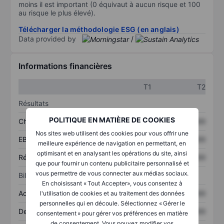
moins il est important (0 équivaut à aucun risque et 100
au risque le plus élevé).
Télécharger la méthodologie ESG (en anglais)
Data provided by
/
Informations financières
T1
T2
Résultats
POLITIQUE EN MATIÈRE DE COOKIES
Chiffre d’affaires
XXXXXXX
XXXXXXX
Nos sites web utilisent des cookies pour vous offrir une
EBITDA
XXXXXXX
XXXXXXX
meilleure expérience de navigation en permettant, en
optimisant et en analysant les opérations du site, ainsi
Résultat net
XXXXXXX
XXXXXXX
que pour fournir un contenu publicitaire personnalisé et
vous permettre de vous connecter aux médias sociaux.
Bilan
En choisissant « Tout Accepter», vous consentez à
Actifs totaux
XXXXXXX
XXXXXXX
l'utilisation de cookies et au traitement des données
personnelles qui en découle. Sélectionnez « Gérer le
Dette totale
XXXXXXX
XXXXXXX
consentement » pour gérer vos préférences en matière
de consentement. Vous pouvez modifier vos