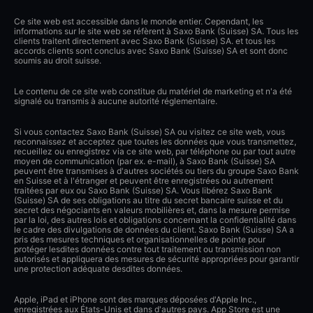
Ce site web est accessible dans le monde entier. Cependant, les
informations sur le site web se réfèrent à Saxo Bank (Suisse) SA. Tous les
clients traitent directement avec Saxo Bank (Suisse) SA. et tous les
accords clients sont conclus avec Saxo Bank (Suisse) SA et sont donc
soumis au droit suisse.
Le contenu de ce site web constitue du matériel de marketing et n'a été
signalé ou transmis à aucune autorité réglementaire.
Si vous contactez Saxo Bank (Suisse) SA ou visitez ce site web, vous
reconnaissez et acceptez que toutes les données que vous transmettez,
recueillez ou enregistrez via ce site web, par téléphone ou par tout autre
moyen de communication (par ex. e-mail), à Saxo Bank (Suisse) SA
peuvent être transmises à d'autres sociétés ou tiers du groupe Saxo Bank
en Suisse et à l'étranger et peuvent être enregistrées ou autrement
traitées par eux ou Saxo Bank (Suisse) SA. Vous libérez Saxo Bank
(Suisse) SA de ses obligations au titre du secret bancaire suisse et du
secret des négociants en valeurs mobilières et, dans la mesure permise
par la loi, des autres lois et obligations concernant la confidentialité dans
le cadre des divulgations de données du client. Saxo Bank (Suisse) SA a
pris des mesures techniques et organisationnelles de pointe pour
protéger lesdites données contre tout traitement ou transmission non
autorisés et appliquera des mesures de sécurité appropriées pour garantir
une protection adéquate desdites données.
Apple, iPad et iPhone sont des marques déposées d'Apple Inc.,
enregistrées aux États-Unis et dans d'autres pays. App Store est une