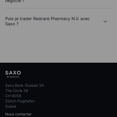
négocié ?
Puis-je trader Redcare Pharmacy N.V. avec
Saxo ?
Saxo Bank (Suisse) SA
The Circle 38
CH-8058
Zürich-Flughafen
Suisse
Nous contacter