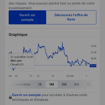
des risques. Vous pouvez perdre tout ou partie de votre
investissement.
Ouvrir un
Découvrez l'offre de
Saxo
compte
Graphique
Chart
70,00
Line chart with 374 data points.
67,50
The chart has 1 X axis displaying categories.
07-août-2026 15:00
65,00
RDC:xetr
The chart has 1 Y axis displaying values. Data ranges 
Close
63,25
62,50
62,25
juil.
13
17
21
27
31
août
7
End of interactive chart.
Intra-journalier
1S
1M
3M
6M
1A
3A
Ouvrir un compte
pour accéder à d’autres outils
techniques et d’analyse.