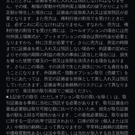
立したときは、証拠金を差し入れ又は預託しなければなりませ
ん。その後、相場の変動や代用外国上場株式の値下がりにより不
足額が発生した場合には、証拠金の追加差入れ又は追加預託が必
要となります。また売方は、権利行使の割当てを受けたときに
は、必ずこれに応じなければなりません。すなわち、売方は、権
利行使の割当てを受けた際には、コールオプションの場合には売
付外国上場株式が、プットオプションの場合は買付代金が必要と
なりますから、特に注意が必要です。さらに売方は、所定の時限
までに証拠金を差し入れ又は預託しない場合や、約諾書の定めに
よりその他の期限の利益の喪失の事由に該当した場合には、損失
を被った状態で建玉の一部又は全部を決済される場合もありま
す。さらにこの場合、その決済で生じた損失についても責任を負
うことになります。外国株式・指数オプション取引（売建て）を
行うにあたっては、所定の証拠金を担保として差し入れ又は預託
していただきます。証拠金率は各銘柄のリスクによって異なりま
すので、発注前の取引画面でご確認ください。
■上記全ての取引（ただしオプション取引の買いを除く）は、取
引証拠金を事前に当社に預託する必要があります。取引証拠金の
最低必要額は取引可能な額に比べて小さいため、損失が取引証拠
金の額を上回る可能性があります。この最低必要額は、取引金額
に対する一定の比率で設定されおり、口座の区分（個人または法
人）や個別の銘柄によって異なりますが、平常時は銘柄の流動性
や価格変動性あるいは法令等若しくは当社が加入する自主規制団