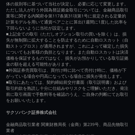
体の規則等に基づいて当社が決定し、必要に応じて変更します。
ただし法人が行う外国為替証拠金取引については、金融商品取引
業等に関する内閣府令第117条第31項第1号に規定される定量的
計算モデルを用いて通貨ペアごとに算出(1週間に1度)した比率を
下回らないように当社が設定します。
■上記全ての取引（ただしオプション取引の買いを除く）は、損
失が無制限に拡大することを防止するために自動ロスカット（自
動ストップロス）が適用されますが、これによって確定した損失
についてもお客様の負担となります。また自動ロスカットは決済
価格を保証するものではなく、損失がお預かりしている取引証拠
金の額を超える可能性があります。
■外国証券売買取引は、買付け時に比べて売付け時に、価格が下
がっている場合や円高になっている場合に損失が発生します。
■取引にあたっては、契約締結前交付書面（取引説明書）および
取引約款を熟読し十分に仕組みやリスクをご理解いただき、発注
前に取引画面で手数料等を確認のうえ、ご自身の判断にてお取引
をお願いいたします。
サクソバンク証券株式会社
金融商品取引業者 関東財務局長（金商）第239号、商品先物取引
業者