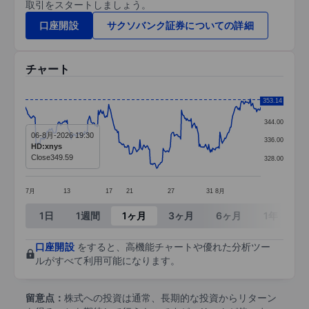
取引をスタートしましょう。
口座開設
サクソバンク証券についての詳細
チャート
Chart
353.14
352.00
Line chart with 295 data points.
344.00
06-8月-2026 19:30
The chart has 1 X axis displaying categories.
336.00
HD:xnys
The chart has 1 Y axis displaying values. Data ra
Close
349.59
328.00
7月
13
17
21
27
31
8月
End of interactive chart.
1日
1週間
1ヶ月
3ヶ月
6ヶ月
1年
3
口座開設
をすると、高機能チャートや優れた分析ツー
ルがすべて利用可能になります。
留意点：
株式への投資は通常、長期的な投資からリターン