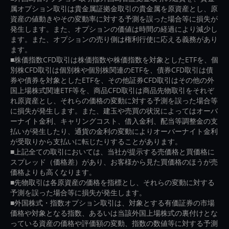
属オプション取引は貴金属証拠金取引の貴金属を原資産とし、原
資産の値動きやその変動率に対する予測を誤った場合等に損失が
発生します。また、オプションの価値は時間の経過により減少し
ます。また、オプションの売り側は権利行使に応える義務があり
ます。
■株価指数CFD取引は株価指数や株価指数を対象としたETFを、個
別株CFD取引は個別株や個別株関連のETFを、債券CFD取引は債
券や債券を対象としたETFを、その他証券CFD取引はその他の外
国上場株式関連ETF等を、商品CFD取引は商品先物取引をそれぞ
れ原資産とし、それらの価格の変動に対する予測を誤った場合等
に損失が発生します。また、建玉や売買の状況によってはオーバ
ーナイト金利、キャリングコスト、借入金利、配当等調整金の支
払いが発生したり、通貨の金利の変動によりオーバーナイト金利
が受取りから支払いに転じたりすることがあります。
■上記全ての取引においては、当社が提示する売価格と買価格に
スプレッド（価格差）があり、お客様から見た買価格のほうが売
価格よりも高くなります。
■先物取引は各原資産の価格を指標とし、それらの変動に対する
予測を誤った場合等に損失が発生します。
■外国株式・指数オプション取引は、対象とする有価証券の市場
価格や対象となる指数、あるいは当該外国上場株式の裏付けとな
っている資産の価格や評価額の変動、指数の数値等に対する予測