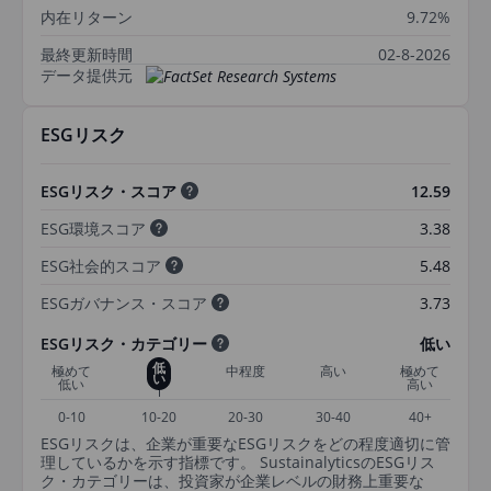
内在リターン
9.72%
最終更新時間
02-8-2026
データ提供元
ESGリスク
ESGリスク・スコア
12.59
ESG環境スコア
3.38
ESG社会的スコア
5.48
ESGガバナンス・スコア
3.73
ESGリスク・カテゴリー
低い
低
極めて
中程度
高い
極めて
い
低い
高い
0-10
10-20
20-30
30-40
40+
ESGリスクは、企業が重要なESGリスクをどの程度適切に管
理しているかを示す指標です。 SustainalyticsのESGリス
ク・カテゴリーは、投資家が企業レベルの財務上重要な