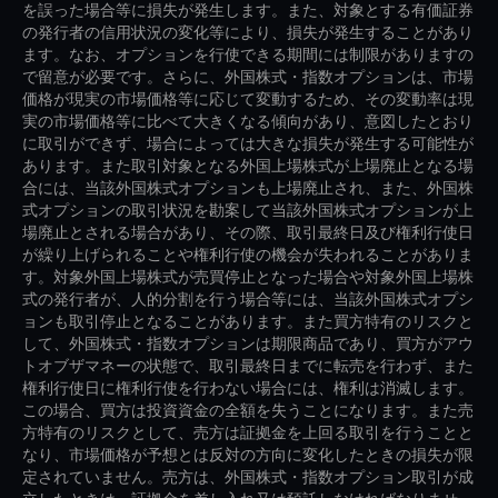
を誤った場合等に損失が発生します。また、対象とする有価証券
の発行者の信用状況の変化等により、損失が発生することがあり
ます。なお、オプションを行使できる期間には制限がありますの
で留意が必要です。さらに、外国株式・指数オプションは、市場
価格が現実の市場価格等に応じて変動するため、その変動率は現
実の市場価格等に比べて大きくなる傾向があり、意図したとおり
に取引ができず、場合によっては大きな損失が発生する可能性が
あります。また取引対象となる外国上場株式が上場廃止となる場
合には、当該外国株式オプションも上場廃止され、また、外国株
式オプションの取引状況を勘案して当該外国株式オプションが上
場廃止とされる場合があり、その際、取引最終日及び権利行使日
が繰り上げられることや権利行使の機会が失われることがありま
す。対象外国上場株式が売買停止となった場合や対象外国上場株
式の発行者が、人的分割を行う場合等には、当該外国株式オプシ
ョンも取引停止となることがあります。また買方特有のリスクと
して、外国株式・指数オプションは期限商品であり、買方がアウ
トオブザマネーの状態で、取引最終日までに転売を行わず、また
権利行使日に権利行使を行わない場合には、権利は消滅します。
この場合、買方は投資資金の全額を失うことになります。また売
方特有のリスクとして、売方は証拠金を上回る取引を行うことと
なり、市場価格が予想とは反対の方向に変化したときの損失が限
定されていません。売方は、外国株式・指数オプション取引が成