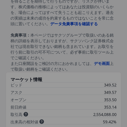
を得ることを期待して行うものですが、リスクが伴いま
す。株式価格の推移によってはあなたは投資額のいくらか
を、場合によってはすべて失うことも起こりえます。過去
の実績は未来の成功を約束するものではないことを常に念
頭に置いてください。
データ免責事項を確認する
免責事項：
本ページではサクソグループで取扱いのある銘
柄の詳細を表示しておりますが、サクソバンク証券株式会
社では現在取引できない銘柄も含まれています。お取引を
行う前に取引の可不可について、必ず事前に取引ツール上
でご確認ください。
また口座開設をご検討の方におかれましては、
デモ画面
上
で取扱い銘柄をご確認ください。
マーケット情報
ビッド
349.52
アスク
349.57
オープン
353.50
前日終値
353.14
取引高
2,554,088.00
出来高の相対値
59.42%