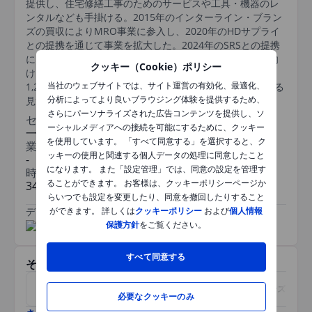
提供し、住宅修繕工事のためのサービスや工具・機器のレ
ンタルなども手掛ける。2015年のインターライン・ブラン
ズの買収によりMRO事業に参入し、2020年のHDサプライ
との提携を通じて事業を拡大した。2024年のSRSとの提携
により、屋根、プール、造園プロジェクトにおけるプロ向
クッキー（Cookie）ポリシー
け需要の拡大が見込まれる。2025年のGMS買収により、
当社のウェブサイトでは、サイト運営の有効化、最適化、
1,250カ所の流通拠点を通じて建築資材の売上高が増加する
分析によってより良いブラウジング体験を提供するため、
見通しである。
さらにパーソナライズされた広告コンテンツを提供し、ソ
セクター
ーシャルメディアへの接続を可能にするために、クッキー
一般消費財
を使用しています。 「すべて同意する」を選択すると、ク
業種
ッキーの使用と関連する個人データの処理に同意したこと
-
になります。 また「設定管理」では、同意の設定を管理す
時価総額
ることができます。 お客様は、クッキーポリシーページか
347bn
らいつでも設定を変更したり、同意を撤回したりすること
データ提供元
/
ができます。 詳しくは
クッキーポリシー
および
個人情報
保護方針
をご覧ください。
すべて同意する
その他関連銘柄
アメリカン・エキスプレス
アボットラボラトリーズ
必要なクッキーのみ