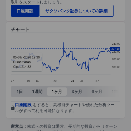
取引をスタートしましょう。
口座開設
サクソバンク証券についての詳細
チャート
Chart
240.00
Line chart with 295 data points.
227.15
220.00
05-8月-2026 19:30
The chart has 1 X axis displaying categories.
200.00
CBRS:xnas
The chart has 1 Y axis displaying values. Data ra
Close
214.32
180.00
7月
10
14
20
24
28
8月
End of interactive chart.
1日
1週間
1ヶ月
3ヶ月
6ヶ月
1年
3
口座開設
をすると、高機能チャートや優れた分析ツー
ルがすべて利用可能になります。
留意点：
株式への投資は通常、長期的な投資からリターン