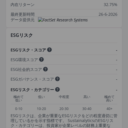
内在リターン
32.75%
最終更新時間
26-6-2026
データ提供元
ESGリスク
ESGリスク・スコア
-
ESG環境スコア
-
ESG社会的スコア
-
ESGガバナンス・スコア
-
ESGリスク・カテゴリー
-
極めて
低い
中程度
高い
極めて
低い
高い
0-10
10-20
20-30
30-40
40+
ESGリスクは、企業が重要なESGリスクをどの程度適切に管
理しているかを示す指標です。 SustainalyticsのESGリス
ク・カテゴリーは、投資家が企業レベルの財務上重要な