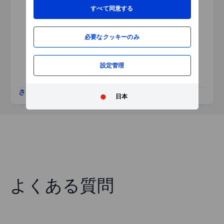
すべて同意する
本銘柄では情報はご参照いただ
けません。ページを更新する
か、時間をおいて再度お試しく
必要なクッキーのみ
ださい。
設定管理
さらに表示
日本
よくある質問