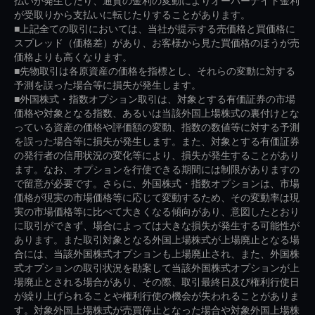
払いが発生したり、通貨の金利の変動によりオーバーナイト金利
が受取りから支払いに転じたりすることがあります。
■上記全ての取引においては、当社が提示する売価格と買価格に
スプレッド（価格差）があり、お客様から見た買価格のほうが売
価格よりも高くなります。
■先物取引は各原資産の価格を指標とし、それらの変動に対する
予測を誤った場合等に損失が発生します。
■外国株式・指数オプション取引は、対象とする有価証券の市場
価格や対象となる指数、あるいは当該外国上場株式の裏付けとな
っている資産の価格や評価額の変動、指数の数値等に対する予測
を誤った場合等に損失が発生します。また、対象とする有価証券
の発行者の信用状況の変化等により、損失が発生することがあり
ます。なお、オプションを行使できる期間には制限がありますの
で留意が必要です。さらに、外国株式・指数オプションは、市場
価格が現実の市場価格等に応じて変動するため、その変動率は現
実の市場価格等に比べて大きくなる傾向があり、意図したとおり
に取引ができず、場合によっては大きな損失が発生する可能性が
あります。また取引対象となる外国上場株式が上場廃止となる場
合には、当該外国株式オプションも上場廃止され、また、外国株
式オプションの取引状況を勘案して当該外国株式オプションが上
場廃止とされる場合があり、その際、取引最終日及び権利行使日
が繰り上げられることや権利行使の機会が失われることがありま
す。対象外国上場株式が売買停止となった場合や対象外国上場株