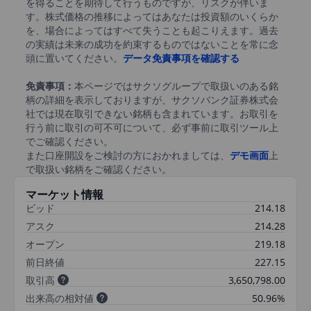
を得ることを期待して行うものですが、リスクが伴いま
す。株式価格の推移によってはあなたは投資額のいくらか
を、場合によってはすべて失うことも起こりえます。過去
の実績は未来の成功を約束するものではないことを常に念
頭に置いてください。
データ免責事項を確認する
免責事項：
本ページではサクソグループで取扱いのある銘
柄の詳細を表示しておりますが、サクソバンク証券株式会
社では現在取引できない銘柄も含まれています。お取引を
行う前に取引の可不可について、必ず事前に取引ツール上
でご確認ください。
また口座開設をご検討の方におかれましては、
デモ画面
上
で取扱い銘柄をご確認ください。
マーケット情報
ビッド
214.18
アスク
214.28
オープン
219.18
前日終値
227.15
取引高
3,650,798.00
出来高の相対値
50.96%