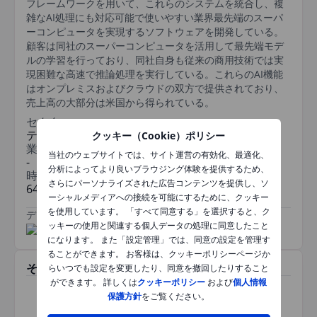
フレームワークを用いて、これらのシステムを統合し、複
雑なAI処理にも対応可能で使いやすい業界最先端のスーパ
ーコンピュータを実現するソフトウェアを開発している。
顧客は同社のスーパーコンピュータを活用して最先端モデ
ルの学習を行っており、同社自身も従来の商用技術では実
現困難な高速で推論処理を実行している。これらのAI機能
はオンプレミスおよびクラウドの双方で提供されており、
売上高の大部分は米国から得られている。
セクター
テクノロジー
クッキー（Cookie）ポリシー
業種
当社のウェブサイトでは、サイト運営の有効化、最適化、
-
分析によってより良いブラウジング体験を提供するため、
時価総額
さらにパーソナライズされた広告コンテンツを提供し、ソ
64bn
ーシャルメディアへの接続を可能にするために、クッキー
を使用しています。 「すべて同意する」を選択すると、ク
データ提供元
/
ッキーの使用と関連する個人データの処理に同意したこと
になります。 また「設定管理」では、同意の設定を管理す
ることができます。 お客様は、クッキーポリシーページか
その他関連銘柄
らいつでも設定を変更したり、同意を撤回したりすること
ができます。 詳しくは
クッキーポリシー
および
個人情報
保護方針
をご覧ください。