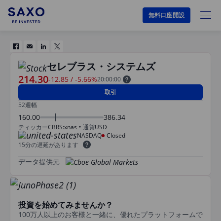
無料口座開設
セレブラス・システムズ
214.30
-12.85
/
-5.66%
20:00:00
取引
52週幅
160.00
386.34
ティッカー
CBRS:xnas
通貨
USD
NASDAQ
Closed
15分の遅延があります
データ提供元
投資を始めてみませんか？
100万人以上のお客様と一緒に、優れたプラットフォームで