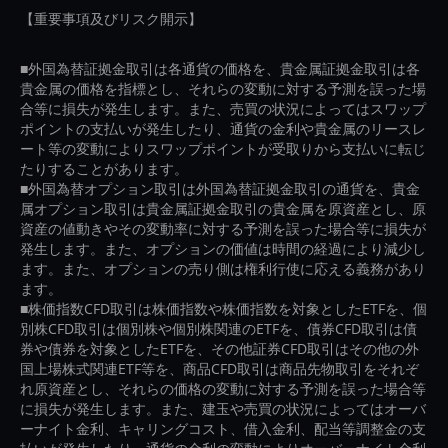
【重要事項及びリスク開示】
■外国為替証拠金取引は各通貨の価格を、貴金属証拠金取引は各
貴金属の価格を指標とし、それらの変動に対する予測を誤った場
合等に損失が発生します。また、売買の状況によってはスワップ
ポイントの支払いが発生したり、通貨の金利や貴金属のリースレ
ート等の変動によりスワップポイントが受取りから支払いに転じ
たりすることがあります。
■外国為替オプション取引は外国為替証拠金取引の通貨を、貴金
属オプション取引は貴金属証拠金取引の貴金属を原資産とし、原
資産の値動きやその変動率に対する予測を誤った場合等に損失が
発生します。また、オプションの価値は時間の経過により減少し
ます。また、オプションの売り側は権利行使に応える義務があり
ます。
■株価指数CFD取引は株価指数や株価指数を対象としたETFを、個
別株CFD取引は個別株や個別株関連のETFを、債券CFD取引は債
券や債券を対象としたETFを、その他証券CFD取引はその他の外
国上場株式関連ETF等を、商品CFD取引は商品先物取引をそれぞ
れ原資産とし、それらの価格の変動に対する予測を誤った場合等
に損失が発生します。また、建玉や売買の状況によってはオーバ
ーナイト金利、キャリングコスト、借入金利、配当等調整金の支