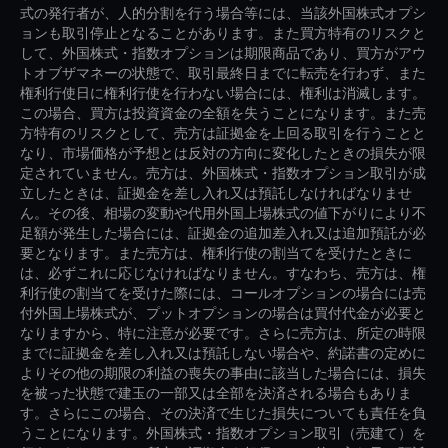
式の発行者が、人的分割を行う場合等には、当該外国株式オプシ
ョンも取引停止となることがあります。また買方特有のリスクと
して、外国株式・指数オプションは期限商品であり、買方がアウ
トオブザマネーの状態で、取引最終日までに転売を行わず、また
権利行使日に権利行使を行わない場合には、権利は消滅します。
この場合、買方は投資資金の全額を失うことになります。また売
方特有のリスクとして、売方は証拠金を上回る取引を行うことと
なり、市場価格が予想とは反対の方向に変化したときの損失が限
定されていません。売方は、外国株式・指数オプション取引が成
立したときは、証拠金を差し入れ又は預託しなければなりませ
ん。その後、相場の変動や代用外国上場株式の値下がりにより不
足額が発生した場合には、証拠金の追加差入れ又は追加預託が必
要となります。また売方は、権利行使の割当てを受けたときに
は、必ずこれに応じなければなりません。すなわち、売方は、権
利行使の割当てを受けた際には、コールオプションの場合には売
付外国上場株式が、プットオプションの場合は買付代金が必要と
なりますから、特に注意が必要です。さらに売方は、所定の時限
までに証拠金を差し入れ又は預託しない場合や、約諾書の定めに
よりその他の期限の利益の喪失の事由に該当した場合には、損失
を被った状態で建玉の一部又は全部を決済される場合もありま
す。さらにこの場合、その決済で生じた損失についても責任を負
うことになります。外国株式・指数オプション取引（売建て）を