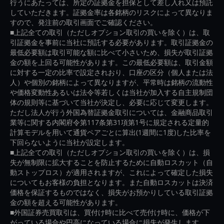
行うにあたっては、所定の証拠金を担保として差し入れ又は預託
していただきます。証拠金率は各銘柄のリスクによって異なりま
すので、発注前の取引画面でご確認ください。
■上記全ての取引（ただしオプション取引の買いを除く）は、取
引証拠金を事前に当社に預託する必要があります。取引証拠金の
最低必要額は取引可能な額に比べて小さいため、損失が取引証拠
金の額を上回る可能性があります。この最低必要額は、取引金額
に対する一定の比率で設定されおり、口座の区分（個人または法
人）や個別の銘柄によって異なりますが、平常時は銘柄の流動性
や価格変動性あるいは法令等若しくは当社が加入する自主規制団
体の規則等に基づいて当社が決定し、必要に応じて変更します。
ただし法人が行う外国為替証拠金取引については、金融商品取引
業等に関する内閣府令第117条第31項第1号に規定される定量的
計算モデルを用いて通貨ペアごとに算出(1週間に1度)した比率を
下回らないように当社が設定します。
■上記全ての取引（ただしオプション取引の買いを除く）は、損
失が無制限に拡大することを防止するために自動ロスカット（自
動ストップロス）が適用されますが、これによって確定した損失
についてもお客様の負担となります。また自動ロスカットは決済
価格を保証するものではなく、損失がお預かりしている取引証拠
金の額を超える可能性があります。
■外国証券売買取引は、買付け時に比べて売付け時に、価格が下
がっている場合や円高になっている場合に損失が発生します。