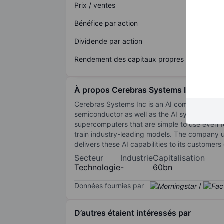
Prix / ventes
Bénéfice par action
Dividende par action
Rendement des capitaux propres
À propos Cerebras Systems Inc
Cerebras Systems Inc is an AI company. It desi
semiconductor as well as the AI systems to po
supercomputers that are simple to use even f
train industry-leading models. The company u
delivers these AI capabilities to its custome
Secteur
Industrie
Capitalisation
Technologie
-
60bn
Données fournies par
/
D’autres étaient intéressés par