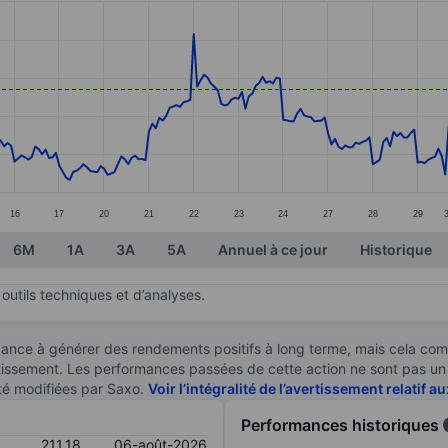
ories.
es. Data ranges from 166.39 to 243.08.
16
17
20
21
22
23
24
27
28
29
6M
1A
3A
5A
Annuel à ce jour
Historique
outils techniques et d’analyses.
ndance à générer des rendements positifs à long terme, mais cela c
stissement. Les performances passées de cette action ne sont pas un i
té modifiées par Saxo.
Voir l’intégralité de l’avertissement relatif 
Performances historiques
211,18
06-août-2026