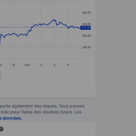
240,00
220,00
214,30
200,00
180,00
30
31
août
4
5
6
omporte également des risques. Vous pouvez
ndicateur fiable des résultats futurs. Les
aux données
.