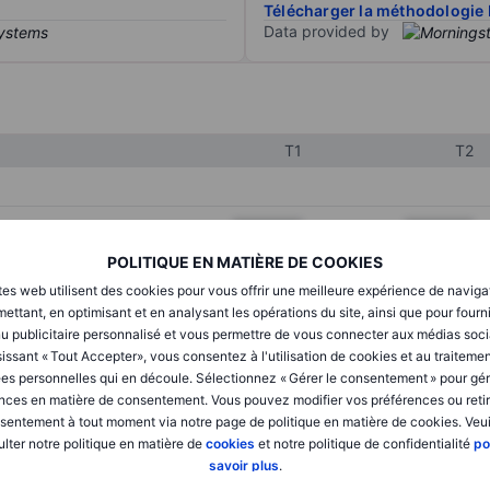
Télécharger la méthodologie 
Data provided by
T1
T2
XXXXXXX
XXXXXXX
POLITIQUE EN MATIÈRE DE COOKIES
XXXXXXX
XXXXXXX
tes web utilisent des cookies pour vous offrir une meilleure expérience de naviga
XXXXXXX
XXXXXXX
ettant, en optimisant et en analysant les opérations du site, ainsi que pour fourn
u publicitaire personnalisé et vous permettre de vous connecter aux médias soci
issant « Tout Accepter», vous consentez à l'utilisation de cookies et au traiteme
es personnelles qui en découle. Sélectionnez « Gérer le consentement » pour gér
XXXXXXX
XXXXXXX
nces en matière de consentement. Vous pouvez modifier vos préférences ou retir
sentement à tout moment via notre page de politique en matière de cookies. Veui
XXXXXXX
XXXXXXX
lter notre politique en matière de
cookies
et notre politique de confidentialité
po
savoir plus
.