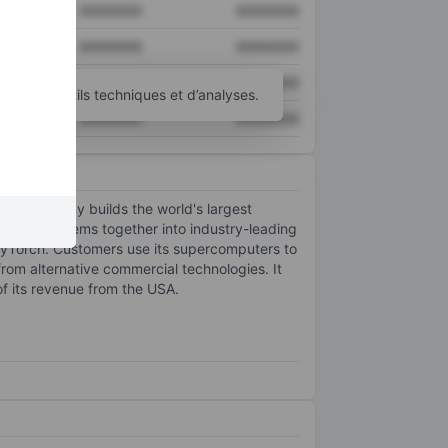
XXXXXXX
XXXXXXX
XXXXXXX
XXXXXXX
XXXXXXX
XXXXXXX
’autres outils techniques et d’analyses.
XXXXXXX
XXXXXXX
 The company builds the world's largest
k these systems together into industry-leading
 PyTorch. Customers use its supercomputers to
om alternative commercial technologies. It
of its revenue from the USA.