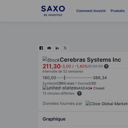
Comment investir
Produits
Cerebras Systems Inc
211,30
-3,00
/
-1,40%
20:00:00
Intervalle de 52 semaines
160,00
386,34
Symbole
CBRS:xnas
Devise
USD
NASDAQ
Closed
15 minutes différées
Données fournies par
Graphique
Chart