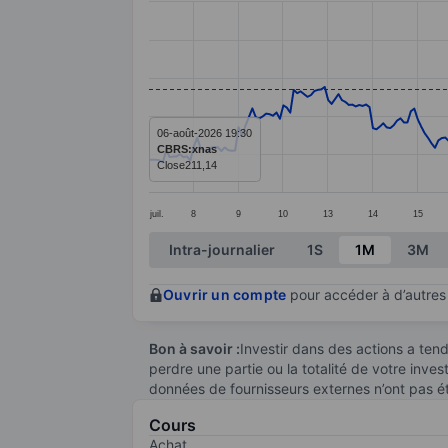
Line chart with 295 data points.
The chart has 1 X axis displaying categ
The chart has 1 Y axis displaying valu
06-août-2026 19:30
CBRS:xnas
Close
211,14
juil.
8
9
10
13
14
15
End of interactive chart.
Intra-journalier
1S
1M
3M
Ouvrir un compte
pour accéder à d’autres 
Bon à savoir :
Investir dans des actions a te
perdre une partie ou la totalité de votre inve
données de fournisseurs externes n’ont pas é
Cours
Achat