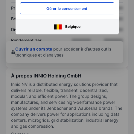
Prix / ventes
XXXXXXX
XXXXXXX
Gérer le consentement
Bénéfice par action
XXXXXXX
XXXXXXX
Belgique
Dividende par action
XXXXXXX
XXXXXXX
Rendement des
XXXXXXX
XXXXXXX
capitaux propres
Ouvrir un compte
pour accéder à d’autres outils
techniques et d’analyses.
À propos INNIO Holding GmbH
Innio NV is a distributed energy solutions provider that
delivers reliable, flexible, transient, decentralized,
modular, and efficient power. The group designs,
manufactures, and services high-performance power
systems under its Jenbacher and Waukesha brands. The
company delivers power for applications including data
centers, microgrids, grid stabilization, industrial energy,
and gas compression.