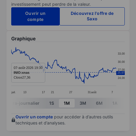
investissement peut perdre de la valeur.
Ouvrir un
Découvrez l'offre de
Saxo
compte
Graphique
Chart
33,00
Line chart with 299 data points.
30,00
The chart has 1 X axis displaying categories.
07-août-2026 19:30
27,00
INIO:xnas
25,97
The chart has 1 Y axis displaying values. Data ranges 
Close
27,36
24,00
juil.
13
17
21
27
31
août
7
End of interactive chart.
Intra-journalier
1S
1M
3M
6M
1A
3A
Ouvrir un compte
pour accéder à d’autres outils
techniques et d’analyses.