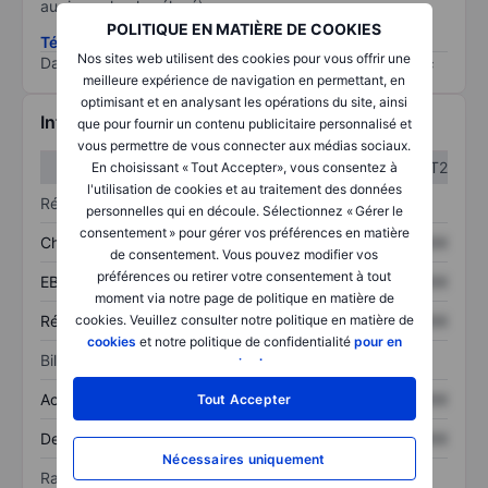
au risque le plus élevé).
POLITIQUE EN MATIÈRE DE COOKIES
Télécharger la méthodologie ESG (en anglais)
Nos sites web utilisent des cookies pour vous offrir une
Data provided by
/
meilleure expérience de navigation en permettant, en
optimisant et en analysant les opérations du site, ainsi
Informations financières
que pour fournir un contenu publicitaire personnalisé et
vous permettre de vous connecter aux médias sociaux.
T1
T2
En choisissant « Tout Accepter», vous consentez à
l'utilisation de cookies et au traitement des données
Résultats
personnelles qui en découle. Sélectionnez « Gérer le
consentement » pour gérer vos préférences en matière
Chiffre d’affaires
XXXXXXX
XXXXXXX
de consentement. Vous pouvez modifier vos
préférences ou retirer votre consentement à tout
EBITDA
XXXXXXX
XXXXXXX
moment via notre page de politique en matière de
Résultat net
XXXXXXX
XXXXXXX
cookies. Veuillez consulter notre politique en matière de
cookies
et notre politique de confidentialité
pour en
Bilan
savoir plus
.
Actif total
XXXXXXX
XXXXXXX
Tout Accepter
Dette totale
XXXXXXX
XXXXXXX
Nécessaires uniquement
Ratios