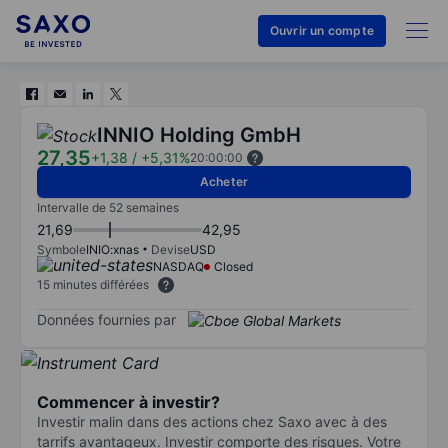
Ouvrir un compte
INNIO Holding GmbH
27,35
+1,38
/
+5,31%
20:00:00
Acheter
Intervalle de 52 semaines
21,69
42,95
Symbole
INIO:xnas
Devise
USD
NASDAQ
Closed
15 minutes différées
Données fournies par
Commencer à investir?
Investir malin dans des actions chez Saxo avec à des
tarrifs avantageux. Investir comporte des risques. Votre