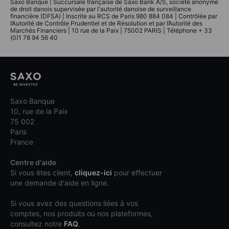
Saxo Banque | Succursale française de Saxo Bank A/S, société anonyme
de droit danois supervisée par l'autorité danoise de surveillance
financière (DFSA) | Inscrite au RCS de Paris 980 884 084 | Contrôlée par
l’Autorité de Contrôle Prudentiel et de Résolution et par l’Autorité des
Marchés Financiers | 10 rue de la Paix | 75002 PARIS | Téléphone + 33
(0)1 78 94 56 40
Saxo Banque
10, rue de la Paix
75 002
Paris
France
Centre d'aide
Si vous êtes client,
cliquez-ici
pour effectuer
une demande d'aide en ligne.
Si vous avez des questions liées à vos
comptes, nos produits ou nos plateformes,
consultez notre
FAQ
.