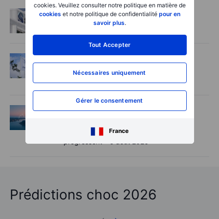
cookies. Veuillez consulter notre politique en matière de
Actions
2026-08-06 08:00:00
cookies
et notre politique de confidentialité
pour en
savoir plus
.
Idée de trading - Safran
Tout Accepter
Actions
2026-08-06 07:00:00
Novo Nordisk relève ses ambitions, mais
Nécessaires uniquement
perd du terrain face à ses rivaux
Gérer le consentement
Macro
2026-08-06 06:02:00
Point de marché – Les semi-conducteurs
France
inquiètent, les espoirs autour d’Hormuz
progressent – 6 août 2026
Prédictions choc 2026