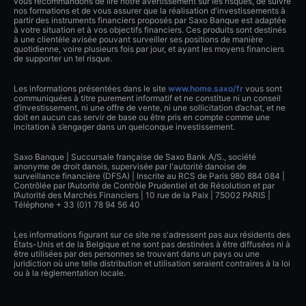
vous recommandons de lire notre avertissement sur les risques, de suivre
nos formations et de vous assurer que la réalisation d'investissements à
partir des instruments financiers proposés par Saxo Banque est adaptée
à votre situation et à vos objectifs financiers. Ces produits sont destinés
à une clientèle avisée pouvant surveiller ses positions de manière
quotidienne, voire plusieurs fois par jour, et ayant les moyens financiers
de supporter un tel risque.
Les informations présentées dans le site
www.home.saxo/fr
vous sont
communiquées à titre purement informatif et ne constitue ni un conseil
d’investissement, ni une offre de vente, ni une sollicitation d’achat, et ne
doit en aucun cas servir de base ou être pris en compte comme une
incitation à s’engager dans un quelconque investissement.
Saxo Banque | Succursale française de Saxo Bank A/S., société
anonyme de droit danois, supervisée par l'autorité danoise de
surveillance financière (DFSA) | Inscrite au RCS de Paris 980 884 084 |
Contrôlée par l’Autorité de Contrôle Prudentiel et de Résolution et par
l’Autorité des Marchés Financiers | 10 rue de la Paix | 75002 PARIS |
Téléphone + 33 (0)1 78 94 56 40
Les informations figurant sur ce site ne s'adressent pas aux résidents des
États-Unis et de la Belgique et ne sont pas destinées à être diffusées ni à
être utilisées par des personnes se trouvant dans un pays ou une
juridiction où une telle distribution et utilisation seraient contraires à la loi
ou à la règlementation locale.