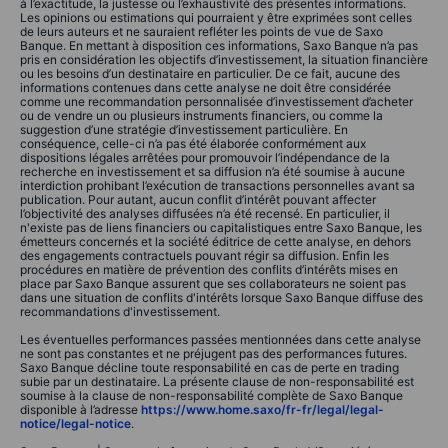
à l’exactitude, la justesse ou l’exhaustivité des présentes informations.
Les opinions ou estimations qui pourraient y être exprimées sont celles
de leurs auteurs et ne sauraient refléter les points de vue de Saxo
Banque. En mettant à disposition ces informations, Saxo Banque n’a pas
pris en considération les objectifs d’investissement, la situation financière
ou les besoins d’un destinataire en particulier. De ce fait, aucune des
informations contenues dans cette analyse ne doit être considérée
comme une recommandation personnalisée d’investissement d’acheter
ou de vendre un ou plusieurs instruments financiers, ou comme la
suggestion d’une stratégie d’investissement particulière. En
conséquence, celle-ci n’a pas été élaborée conformément aux
dispositions légales arrêtées pour promouvoir l’indépendance de la
recherche en investissement et sa diffusion n’a été soumise à aucune
interdiction prohibant l’exécution de transactions personnelles avant sa
publication. Pour autant, aucun conflit d’intérêt pouvant affecter
l’objectivité des analyses diffusées n’a été recensé. En particulier, il
n'existe pas de liens financiers ou capitalistiques entre Saxo Banque, les
émetteurs concernés et la société éditrice de cette analyse, en dehors
des engagements contractuels pouvant régir sa diffusion. Enfin les
procédures en matière de prévention des conflits d’intérêts mises en
place par Saxo Banque assurent que ses collaborateurs ne soient pas
dans une situation de conflits d'intérêts lorsque Saxo Banque diffuse des
recommandations d'investissement.
Les éventuelles performances passées mentionnées dans cette analyse
ne sont pas constantes et ne préjugent pas des performances futures.
Saxo Banque décline toute responsabilité en cas de perte en trading
subie par un destinataire. La présente clause de non-responsabilité est
soumise à la clause de non-responsabilité complète de Saxo Banque
disponible à l’adresse
https://www.home.saxo/fr-fr/legal/legal-
notice/legal-notice
.