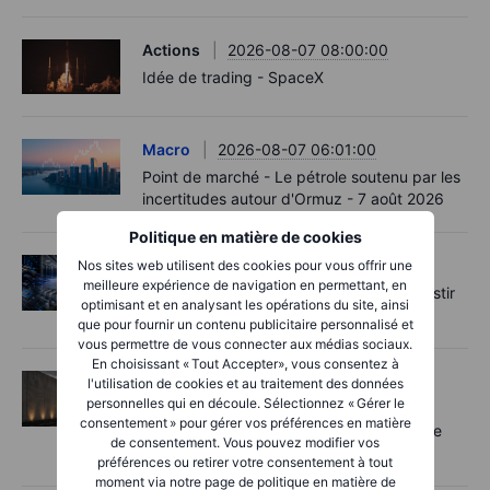
Actions
2026-08-07 08:00:00
Idée de trading - SpaceX
Macro
2026-08-07 06:01:00
Point de marché - Le pétrole soutenu par les
incertitudes autour d'Ormuz - 7 août 2026
Politique en matière de cookies
Actions
2026-08-06 12:00:00
Nos sites web utilisent des cookies pour vous offrir une
meilleure expérience de navigation en permettant, en
L’IA entre dans une nouvelle phase : investir
optimisant et en analysant les opérations du site, ainsi
au-delà des goulots d’étranglement
que pour fournir un contenu publicitaire personnalisé et
vous permettre de vous connecter aux médias sociaux.
En choisissant « Tout Accepter», vous consentez à
Actions
2026-08-06 11:00:00
l'utilisation de cookies et au traitement des données
personnelles qui en découle. Sélectionnez « Gérer le
Rheinmetall : le boom de la défense en
consentement » pour gérer vos préférences en matière
Europe est là, mais tous les contrats ne se
de consentement. Vous pouvez modifier vos
concrétiseront pas
préférences ou retirer votre consentement à tout
moment via notre page de politique en matière de