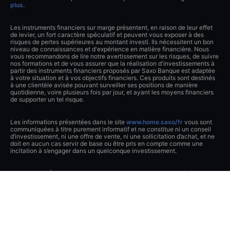
plus
.
Les instruments financiers sur marge présentent, en raison de leur effet
de levier, un fort caractère spéculatif et peuvent vous exposer à des
risques de pertes supérieures au montant investi. Ils nécessitent un bon
niveau de connaissances et d'expérience en matière financière. Nous
vous recommandons de lire notre avertissement sur les risques, de suivre
nos formations et de vous assurer que la réalisation d'investissements à
partir des instruments financiers proposés par Saxo Banque est adaptée
à votre situation et à vos objectifs financiers. Ces produits sont destinés
à une clientèle avisée pouvant surveiller ses positions de manière
quotidienne, voire plusieurs fois par jour, et ayant les moyens financiers
de supporter un tel risque.
Les informations présentées dans le site
www.home.saxo/fr
vous sont
communiquées à titre purement informatif et ne constitue ni un conseil
d’investissement, ni une offre de vente, ni une sollicitation d’achat, et ne
doit en aucun cas servir de base ou être pris en compte comme une
incitation à s’engager dans un quelconque investissement.
Saxo Banque | Succursale française de Saxo Bank A/S., société
anonyme de droit danois, supervisée par l'autorité danoise de
surveillance financière (DFSA) | Inscrite au RCS de Paris 980 884 084 |
Contrôlée par l’Autorité de Contrôle Prudentiel et de Résolution et par
l’Autorité des Marchés Financiers | 10 rue de la Paix | 75002 PARIS |
Téléphone + 33 (0)1 78 94 56 40