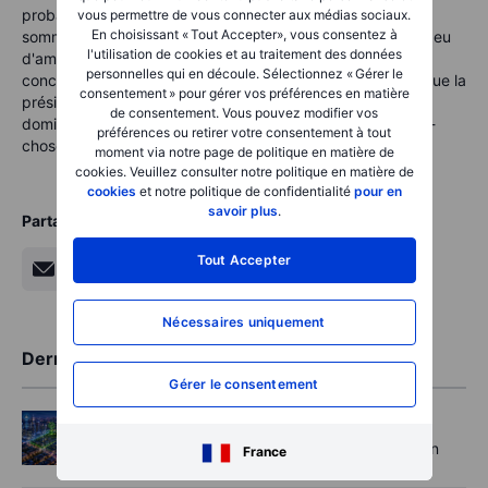
probablement faire faillite. Sur le plan politique, nous ne
vous permettre de vous connecter aux médias sociaux.
En choisissant « Tout Accepter», vous consentez à
sommes pas optimistes. Les présidences de l'UE offrent peu
l'utilisation de cookies et au traitement des données
d'ambition - la Suède, qui dirige le Conseil de l'UE, se
personnelles qui en découle. Sélectionnez « Gérer le
concentre sans surprise sur la guerre en Ukraine, tandis que la
consentement » pour gérer vos préférences en matière
présidence espagnole du second semestre 2023 sera
de consentement. Vous pouvez modifier vos
dominée par les élections dans le pays. Il n'y a pas grand-
préférences ou retirer votre consentement à tout
chose de positif à attendre de la politique cette année.
moment via notre page de politique en matière de
cookies. Veuillez consulter notre politique en matière de
cookies
et notre politique de confidentialité
pour en
savoir plus
.
Partager
Tout Accepter
Nécessaires uniquement
Dernières informations sur le marché
Gérer le consentement
ETF
2026-08-08 08:00:00
Idée de trading - ETF Bitwise Core Bitcoin
France