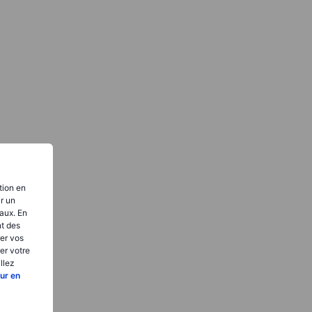
tion en
ir un
aux. En
nt des
er vos
er votre
llez
ur en