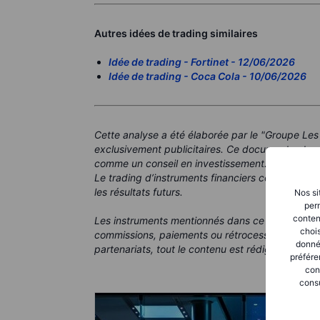
Autres idées de trading similaires
Idée de trading - Fortinet - 12/06/2026
Idée de trading - Coca Cola - 10/06/2026
Cette analyse a été élaborée par le "Groupe Les
exclusivement publicitaires. Ce document est un
comme un conseil en investissement.
Le trading d’instruments financiers comporte de
les résultats futurs.
Nos si
perm
conten
Les instruments mentionnés dans ce document p
chois
commissions, paiements ou rétrocessions. Bien 
donné
partenariats, tout le contenu est rédigé dans le b
préfére
con
consu