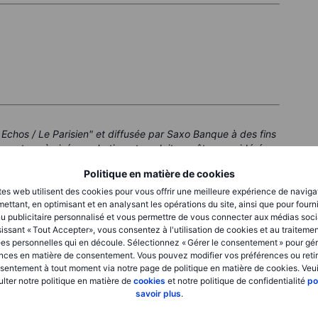
 Echos / Le Parisien" et diffusée par Saxo Banque à des fins
 contenu à visée marketing et ne doit pas être considéré
Politique en matière de cookies
s risques, et les performances passées ne garantissent pas
tes web utilisent des cookies pour vous offrir une meilleure expérience de naviga
ettant, en optimisant et en analysant les opérations du site, ainsi que pour fourn
u publicitaire personnalisé et vous permettre de vous connecter aux médias soci
euvent être émis par un partenaire dont Saxo perçoit des
issant « Tout Accepter», vous consentez à l'utilisation de cookies et au traiteme
que Saxo puisse être rémunéré dans le cadre de ces
es personnelles qui en découle. Sélectionnez « Gérer le consentement » pour gér
ut de fournir aux clients des informations utiles.
nces en matière de consentement. Vous pouvez modifier vos préférences ou retir
sentement à tout moment via notre page de politique en matière de cookies. Veui
lter notre politique en matière de
cookies
et notre politique de confidentialité
po
savoir plus
.