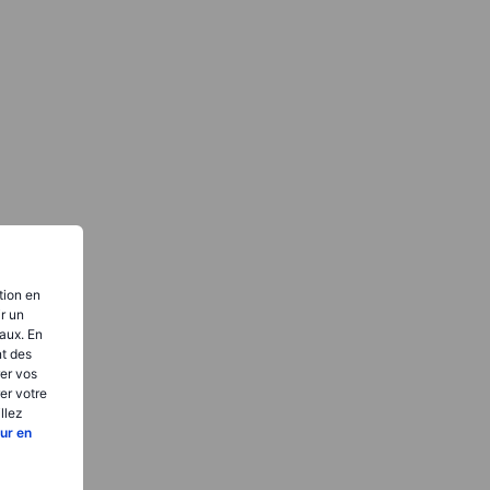
tion en
ir un
aux. En
nt des
er vos
er votre
llez
ur en