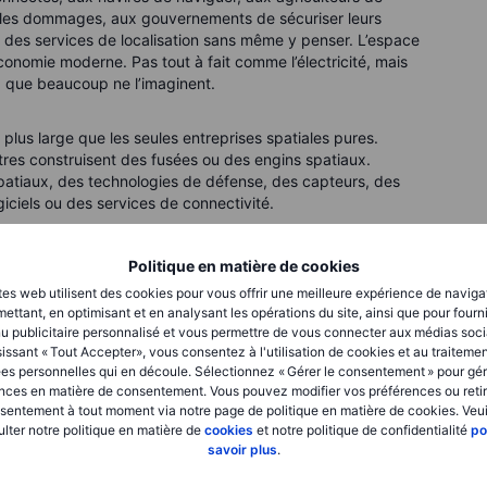
uer les dommages, aux gouvernements de sécuriser leurs
 des services de localisation sans même y penser. L’espace
économie moderne. Pas tout à fait comme l’électricité, mais
 » que beaucoup ne l’imaginent.
 plus large que les seules entreprises spatiales pures.
utres construisent des fusées ou des engins spatiaux.
patiaux, des technologies de défense, des capteurs, des
giciels ou des services de connectivité.
 pratiques : opérateurs de lancement et spatiaux,
Politique en matière de cookies
gence spatiale, leaders de la défense et de l’aérospatiale,
tes web utilisent des cookies pour vous offrir une meilleure expérience de naviga
nectivité et de communications. Cette dernière catégorie
ettant, en optimisant et en analysant les opérations du site, ainsi que pour fourn
est pas un concours de romantisme. Souvent, ce sont les
u publicitaire personnalisé et vous permettre de vous connecter aux médias soci
isposent des modèles économiques les plus stables.
issant « Tout Accepter», vous consentez à l'utilisation de cookies et au traiteme
es personnelles qui en découle. Sélectionnez « Gérer le consentement » pour gér
nces en matière de consentement. Vous pouvez modifier vos préférences ou retir
sentement à tout moment via notre page de politique en matière de cookies. Veui
lter notre politique en matière de
cookies
et notre politique de confidentialité
po
savoir plus
.
isions de long terme. Il dépend aussi de ce qui se passe