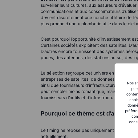
surveiller leurs cultures, aux assureurs d’éval
communications et aux consommateurs d’utiliser
devient discrètement une couche utilitaire de l’
plus proche d’une « plomberie utile dans le ciel
C’est pourquoi l’opportunité d’investissement est
Certaines sociétés exploitent des satellites. D’a
D’autres encore fournissent des systèmes aéros
puces, des antennes, des stations au sol, des lo
La sélection regroupe cet univers en catégories
entreprises de satellites, de données et d’intelli
Nos si
ainsi que fournisseurs d’infrastructures, de con
perm
peut sembler moins romantique, mais investir n’
conten
fournisseurs d’outils et d’infrastructures qui d
chois
donné
préfére
Pourquoi ce thème est d’actualité
con
consu
Le timing ne repose pas uniquement sur des prév
actuellement.