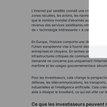
L’internet par satellite connaît une croissance r
zones reculées, les avions, les navires et les util
que le nombre mondial d’abonnés au haut débit s
revenus des services satellitaires ont atteint 1
de « technologie intéressante » à celui d’une vé
En Europe, l’histoire comporte une dimension su
l’Union européenne vise à fournir des communica
entreprises et citoyens. En termes simples, l’Eu
infrastructures critiques de communication. Les 
demande ne concerne pas uniquement l’internet gra
maritime et les usages gouvernementaux sécuri
Pour les investisseurs, cela change la perspecti
défense, les télécommunications, les transports,
industrielles et l’intelligence artificielle. Cela c
aide à dissiper le brouillard, ce qui est utile car
Ce que les investisseurs peuvent r