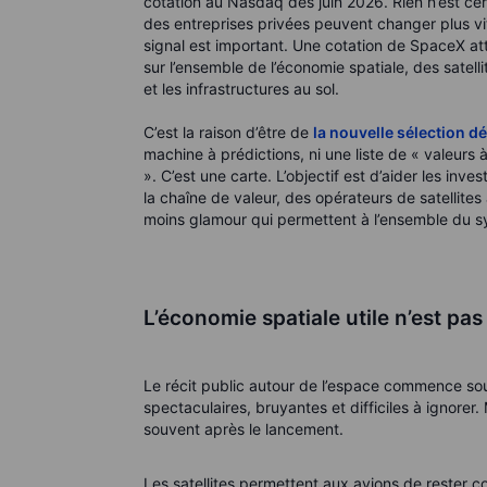
cotation au Nasdaq dès juin 2026. Rien n’est cert
des entreprises privées peuvent changer plus v
signal est important. Une cotation de SpaceX att
sur l’ensemble de l’économie spatiale, des satell
et les infrastructures au sol.
C’est la raison d’être de
la nouvelle sélection d
machine à prédictions, ni une liste de « valeur
». C’est une carte. L’objectif est d’aider les in
la chaîne de valeur, des opérateurs de satellite
moins glamour qui permettent à l’ensemble du s
L’économie spatiale utile n’est pas 
Le récit public autour de l’espace commence sou
spectaculaires, bruyantes et difficiles à ignorer.
souvent après le lancement.
Les satellites permettent aux avions de rester c