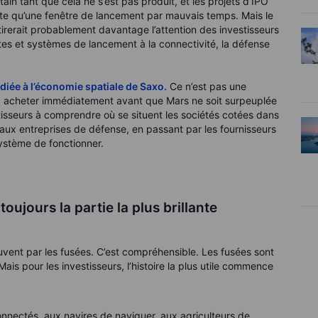
ain tant que cela ne s’est pas produit, et les projets d’IPO
ite qu’une fenêtre de lancement par mauvais temps. Mais le
irerait probablement davantage l’attention des investisseurs
ites et systèmes de lancement à la connectivité, la défense
édiée à l’économie spatiale de Saxo.
Ce n’est pas une
s à acheter immédiatement avant que Mars ne soit surpeuplée
vestisseurs à comprendre où se situent les sociétés cotées dans
s aux entreprises de défense, en passant par les fournisseurs
ystème de fonctionner.
toujours la partie la plus brillante
vent par les fusées. C’est compréhensible. Les fusées sont
 Mais pour les investisseurs, l’histoire la plus utile commence
onnectés, aux navires de naviguer, aux agriculteurs de