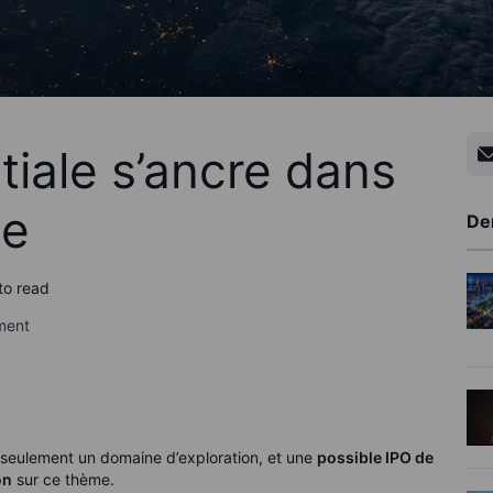
tiale s’ancre dans
le
De
to read
ement
s seulement un domaine d’exploration, et une
possible IPO de
on
sur ce thème.