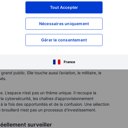
Tout Accepter
apide alors que les entreprises cherchent à connecter les
isateurs militaires. La Satellite Industry Association a indiqué
Nécessaires uniquement
atellitaire a fortement augmenté en 2025, tandis que les
05 milliards USD. Cela montre que le secteur passe du stade
ritable demande client.
Gérer le consentement
pplémentaire : la souveraineté. Le programme IRIS2 de
tions satellitaires sécurisées aux gouvernements,
rope souhaite avoir davantage de contrôle sur ses
France
récentes mises à jour de SES et Eutelsat montrent que la
nd public. Elle touche aussi l’aviation, le militaire, le
sés.
ve. L’espace n’est pas un thème unique. Il recoupe la
 la cybersécurité, les chaînes d’approvisionnement
rée à la fois des opportunités et de la confusion. Une sélection
 le brouillard n’est pas un processus d’investissement.
éellement surveiller