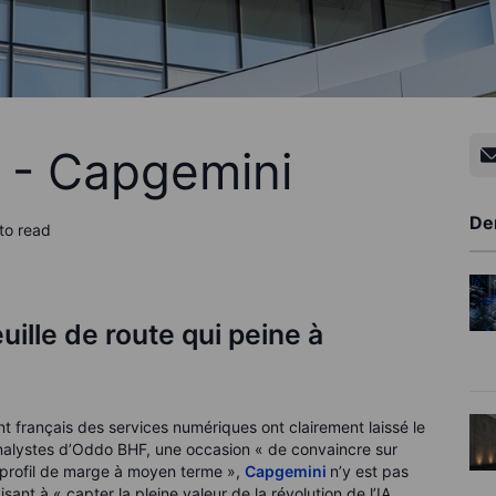
g - Capgemini
De
to read
ille de route qui peine à
nt français des services numériques ont clairement laissé le
s analystes d’Oddo BHF, une occasion « de convaincre sur
t le profil de marge à moyen terme »,
Capgemini
n’y est pas
nt à « capter la pleine valeur de la révolution de l’IA