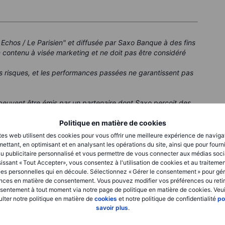
 Echos / Le Parisien" et diffusée par Saxo Banque à des fins
 contenu à visée marketing et ne doit pas être considéré
s risques, et les performances passées ne garantissent pas
euvent être émis par un partenaire dont Saxo perçoit des
que Saxo puisse être rémunéré dans le cadre de ces
Politique en matière de cookies
ut de fournir aux clients des informations utiles.
tes web utilisent des cookies pour vous offrir une meilleure expérience de naviga
ettant, en optimisant et en analysant les opérations du site, ainsi que pour fourn
u publicitaire personnalisé et vous permettre de vous connecter aux médias soci
issant « Tout Accepter», vous consentez à l'utilisation de cookies et au traiteme
es personnelles qui en découle. Sélectionnez « Gérer le consentement » pour gér
nces en matière de consentement. Vous pouvez modifier vos préférences ou retir
sentement à tout moment via notre page de politique en matière de cookies. Veui
lter notre politique en matière de
cookies
et notre politique de confidentialité
po
savoir plus
.