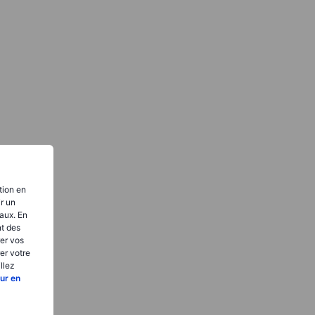
tion en
ir un
aux. En
nt des
er vos
er votre
llez
ur en