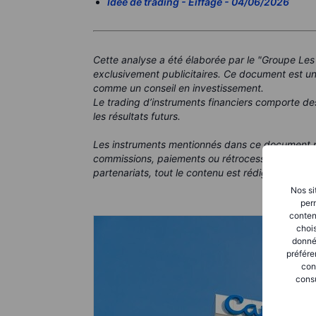
Idée de trading - Eiffage - 04/06/2026
Cette analyse a été élaborée par le "Groupe Les
exclusivement publicitaires. Ce document est un
comme un conseil en investissement.
Le trading d’instruments financiers comporte de
les résultats futurs.
Les instruments mentionnés dans ce document p
commissions, paiements ou rétrocessions. Bien 
partenariats, tout le contenu est rédigé dans le b
Nos si
perm
conten
chois
donné
préfére
con
consu