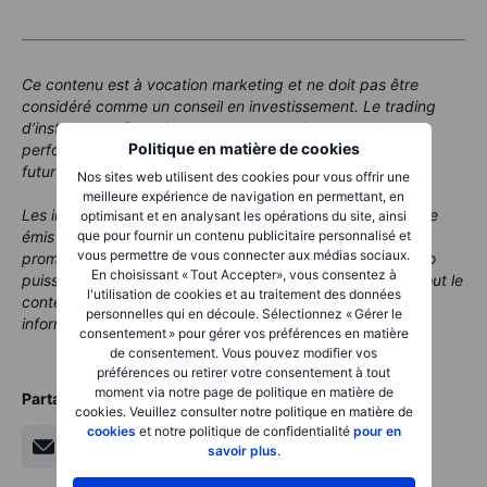
Ce contenu est à vocation marketing et ne doit pas être
considéré comme un conseil en investissement. Le trading
d’instruments financiers comporte des risques et les
Politique en matière de cookies
performances passées ne garantissent pas les résultats
futurs.
Nos sites web utilisent des cookies pour vous offrir une
meilleure expérience de navigation en permettant, en
Les instruments mentionnés dans ce contenu peuvent être
optimisant et en analysant les opérations du site, ainsi
émis par un partenaire, dont Saxo reçoit des frais
que pour fournir un contenu publicitaire personnalisé et
vous permettre de vous connecter aux médias sociaux.
promotionnels, paiements ou rétrocessions. Bien que Saxo
En choisissant « Tout Accepter», vous consentez à
puisse percevoir une rémunération de ces partenariats, tout le
l'utilisation de cookies et au traitement des données
contenu est créé dans le but de fournir aux clients des
personnelles qui en découle. Sélectionnez « Gérer le
informations et options utiles.
consentement » pour gérer vos préférences en matière
de consentement. Vous pouvez modifier vos
préférences ou retirer votre consentement à tout
moment via notre page de politique en matière de
Partager
cookies. Veuillez consulter notre politique en matière de
cookies
et notre politique de confidentialité
pour en
savoir plus
.