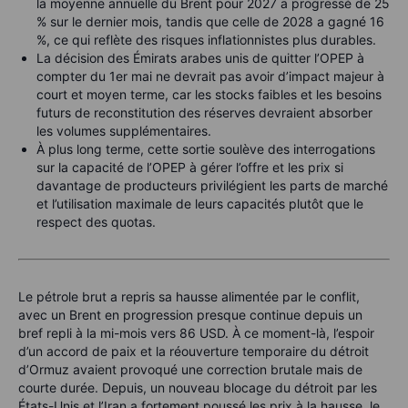
la moyenne annuelle du Brent pour 2027 a progressé de 25
% sur le dernier mois, tandis que celle de 2028 a gagné 16
%, ce qui reflète des risques inflationnistes plus durables.
La décision des Émirats arabes unis de quitter l’OPEP à
compter du 1er mai ne devrait pas avoir d’impact majeur à
court et moyen terme, car les stocks faibles et les besoins
futurs de reconstitution des réserves devraient absorber
les volumes supplémentaires.
À plus long terme, cette sortie soulève des interrogations
sur la capacité de l’OPEP à gérer l’offre et les prix si
davantage de producteurs privilégient les parts de marché
et l’utilisation maximale de leurs capacités plutôt que le
respect des quotas.
Le pétrole brut a repris sa hausse alimentée par le conflit,
avec un Brent en progression presque continue depuis un
bref repli à la mi-mois vers 86 USD. À ce moment-là, l’espoir
d’un accord de paix et la réouverture temporaire du détroit
d’Ormuz avaient provoqué une correction brutale mais de
courte durée. Depuis, un nouveau blocage du détroit par les
États-Unis et l’Iran a fortement poussé les prix à la hausse, le