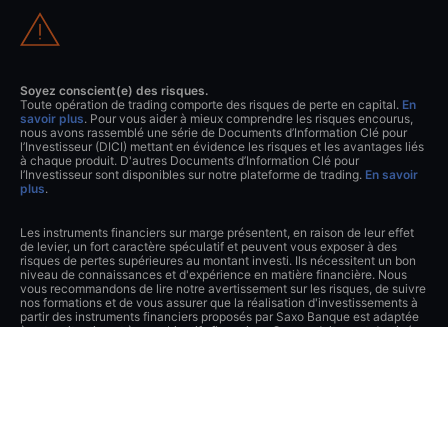
Soyez conscient(e) des risques.
Toute opération de trading comporte des risques de perte en capital.
En
savoir plus
. Pour vous aider à mieux comprendre les risques encourus,
nous avons rassemblé une série de Documents d’Information Clé pour
l’Investisseur (DICI) mettant en évidence les risques et les avantages liés
à chaque produit. D'autres Documents d’Information Clé pour
l’Investisseur sont disponibles sur notre plateforme de trading.
En savoir
plus
.
Les instruments financiers sur marge présentent, en raison de leur effet
de levier, un fort caractère spéculatif et peuvent vous exposer à des
risques de pertes supérieures au montant investi. Ils nécessitent un bon
niveau de connaissances et d'expérience en matière financière. Nous
vous recommandons de lire notre avertissement sur les risques, de suivre
nos formations et de vous assurer que la réalisation d'investissements à
partir des instruments financiers proposés par Saxo Banque est adaptée
à votre situation et à vos objectifs financiers. Ces produits sont destinés
à une clientèle avisée pouvant surveiller ses positions de manière
quotidienne, voire plusieurs fois par jour, et ayant les moyens financiers
de supporter un tel risque.
Les informations présentées dans le site
www.home.saxo/fr
vous sont
communiquées à titre purement informatif et ne constitue ni un conseil
d’investissement, ni une offre de vente, ni une sollicitation d’achat, et ne