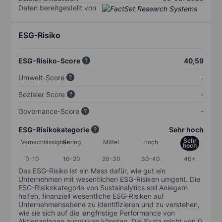
Daten bereitgestellt von
ESG-Risiko
ESG-Risiko-Score
40,59
Umwelt-Score
-
Sozialer Score
-
Governance-Score
-
ESG-Risikokategorie
Sehr hoch
Sehr
Vernachlässigbar
Gering
Mittel
Hoch
hoch
0-10
10-20
20-30
30-40
40+
Das ESG-Risiko ist ein Mass dafür, wie gut ein
Unternehmen mit wesentlichen ESG-Risiken umgeht. Die
ESG-Risikokategorie von Sustainalytics soll Anlegern
helfen, finanziell wesentliche ESG-Risiken auf
Unternehmensebene zu identifizieren und zu verstehen,
wie sie sich auf die langfristige Performance von
Aktienanlagen auswirken könnten. Die Skala reicht von 0