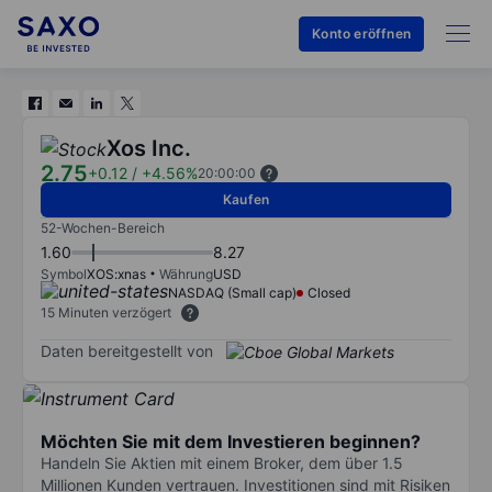
Konto eröffnen
Xos Inc.
2.75
+0.12
/
+4.56%
20:00:00
Kaufen
52-Wochen-Bereich
1.60
8.27
Symbol
XOS:xnas
Währung
USD
NASDAQ (Small cap)
Closed
15 Minuten verzögert
Daten bereitgestellt von
Möchten Sie mit dem Investieren beginnen?
Handeln Sie Aktien mit einem Broker, dem über 1.5
Millionen Kunden vertrauen. Investitionen sind mit Risiken