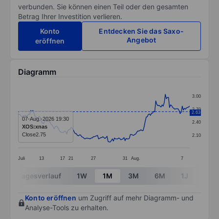
verbunden. Sie können einen Teil oder den gesamten
Betrag Ihrer Investition verlieren.
Konto
Entdecken Sie das Saxo-
Angebot
eröffnen
Diagramm
Chart
3.00
Line chart with 163 data points.
2.70
2.63
The chart has 1 X axis displaying categories.
07-Aug.-2026 19:30
2.40
XOS:xnas
The chart has 1 Y axis displaying values. Data ranges 
Close
2.75
2.10
Juli
13
17
21
27
31
Aug.
7
End of interactive chart.
Tagesverlauf
1W
1M
3M
6M
1J
3J
Konto eröffnen
um Zugriff auf mehr Diagramm- und
Analyse-Tools zu erhalten.