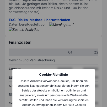
bis 100. Je geringer das Risiko, desto besser (0 ist
gleichbedeutend mit keinem Risiko und 100 ist das
schwerwiegendste).
ESG-Risiko-Methodik herunterladen
Daten bereitgestellt von
/
Finanzdaten
Q1
Q2
Gewinn- und Verlustrechnung
Umsatz
XXXXXXX
XXXXXXX
Cookie-Richtlinie
EBITDA
XXXXXXX
XXXXXXX
Unsere Websites verwenden Cookies, um Ihnen ein
Nettoeinkommen
XXXXXXX
XXXXXXX
besseres Navigationserlebnis zu bieten, indem sie den
Betrieb der Website ermöglichen, optimieren und
Bilanz
analysieren, sowie um personalisierte Werbeinhalte
bereitzustellen und Ihnen die Verbindung zu sozialen
Gesamtvermögen
XXXXXXX
XXXXXXX
Medien zu ermöglichen. Indem Sie "Alle Cookies