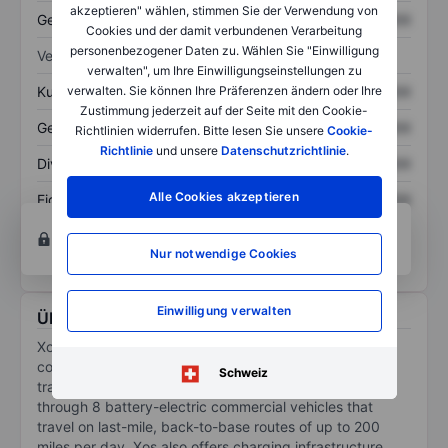
akzeptieren" wählen, stimmen Sie der Verwendung von
Gesamtschulden
XXXXXXX
XXXXXXX
Cookies und der damit verbundenen Verarbeitung
personenbezogener Daten zu. Wählen Sie "Einwilligung
Verhältnisse
verwalten", um Ihre Einwilligungseinstellungen zu
Kurs/Umsatz
XXXXXXX
XXXXXXX
verwalten. Sie können Ihre Präferenzen ändern oder Ihre
Zustimmung jederzeit auf der Seite mit den Cookie-
Gewinn je Aktie
XXXXXXX
XXXXXXX
Richtlinien widerrufen. Bitte lesen Sie unsere
Cookie-
Richtlinie
und unsere
Datenschutzrichtlinie
.
Dividende je Aktie
XXXXXXX
XXXXXXX
Alle Cookies akzeptieren
Eigenkapitalrendite
XXXXXXX
XXXXXXX
Konto eröffnen
um Zugriff auf mehr Diagramm-
und Analyse-Tools zu erhalten.
Nur notwendige Cookies
Einwilligung verwalten
Über Xos Inc.
Xos Inc is a fleet electrification solutions provider
committed to the decarbonization of commercial
Schweiz
transportation. Xos designs and manufactures Class 5
through 8 battery-electric commercial vehicles that
travel on last-mile, back-to-base routes of up to 200
miles per day. Xos also offers charging infrastructure