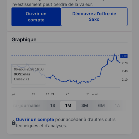
investissement peut perdre de la valeur.
Ouvrir un
Découvrez l'offre de
Saxo
compte
Graphique
Chart
3,00
2,95
Line chart with 159 data points.
2,70
The chart has 1 X axis displaying categories.
06-août-2026 16:00
2,40
XOS:xnas
The chart has 1 Y axis displaying values. Data ranges 
Close
2,71
2,10
juil.
13
17
21
27
31
août
End of interactive chart.
Intra-journalier
1S
1M
3M
6M
1A
3A
Ouvrir un compte
pour accéder à d’autres outils
techniques et d’analyses.