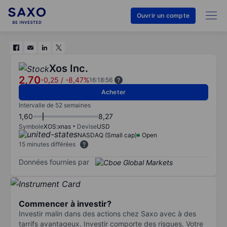
Ouvrir un compte
Xos Inc.
2,70
-0,25
/
-8,47%
16:18:56
Acheter
Intervalle de 52 semaines
1,60
8,27
Symbole
XOS:xnas
Devise
USD
NASDAQ (Small cap)
Open
15 minutes différées
Données fournies par
Commencer à investir?
Investir malin dans des actions chez Saxo avec à des
tarrifs avantageux. Investir comporte des risques. Votre