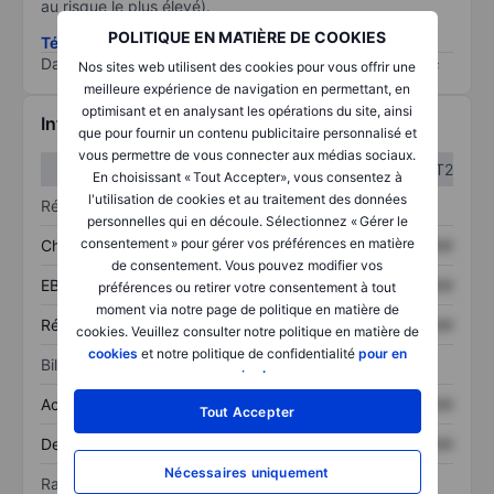
au risque le plus élevé).
POLITIQUE EN MATIÈRE DE COOKIES
Télécharger la méthodologie ESG (en anglais)
Data provided by
/
Nos sites web utilisent des cookies pour vous offrir une
meilleure expérience de navigation en permettant, en
optimisant et en analysant les opérations du site, ainsi
Informations financières
que pour fournir un contenu publicitaire personnalisé et
vous permettre de vous connecter aux médias sociaux.
T1
T2
En choisissant « Tout Accepter», vous consentez à
l'utilisation de cookies et au traitement des données
Résultats
personnelles qui en découle. Sélectionnez « Gérer le
consentement » pour gérer vos préférences en matière
Chiffre d’affaires
XXXXXXX
XXXXXXX
de consentement. Vous pouvez modifier vos
EBITDA
XXXXXXX
XXXXXXX
préférences ou retirer votre consentement à tout
moment via notre page de politique en matière de
Résultat net
XXXXXXX
XXXXXXX
cookies. Veuillez consulter notre politique en matière de
cookies
et notre politique de confidentialité
pour en
Bilan
savoir plus
.
Actif total
XXXXXXX
XXXXXXX
Tout Accepter
Dette totale
XXXXXXX
XXXXXXX
Nécessaires uniquement
Ratios