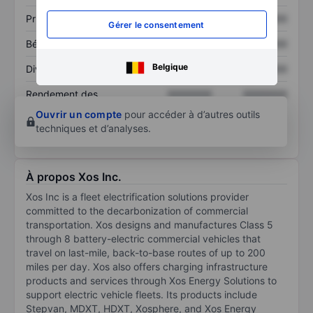
Prix / ventes
XXXXXXX
XXXXXXX
Gérer le consentement
Bénéfice par action
XXXXXXX
XXXXXXX
Belgique
Dividende par action
XXXXXXX
XXXXXXX
Rendement des
XXXXXXX
XXXXXXX
capitaux propres
Ouvrir un compte
pour accéder à d’autres outils
techniques et d’analyses.
À propos Xos Inc.
Xos Inc is a fleet electrification solutions provider
committed to the decarbonization of commercial
transportation. Xos designs and manufactures Class 5
through 8 battery-electric commercial vehicles that
travel on last-mile, back-to-base routes of up to 200
miles per day. Xos also offers charging infrastructure
products and services through Xos Energy Solutions to
support electric vehicle fleets. Its products include
Stepvan, MDXT, HDXT, Xosphere, and Xos Energy