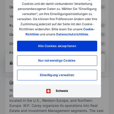
Cookies und der damit verbundenen Verarbeitung
Gesamtschulden
XXXXXXX
XXXXXXX
personenbezogener Daten zu. Wählen Sie "Einwilligung
verwalten", um Ihre Einwilligungseinstellungen zu
Verhältnisse
verwalten. Sie können Ihre Präferenzen ändern oder Ihre
Zustimmung jederzeit auf der Seite mit den Cookie-
Kurs/Umsatz
XXXXXXX
XXXXXXX
Richtlinien widerrufen. Bitte lesen Sie unsere
Cookie-
Gewinn je Aktie
XXXXXXX
XXXXXXX
Richtlinie
und unsere
Datenschutzrichtlinie
.
Dividende je Aktie
XXXXXXX
XXXXXXX
Alle Cookies akzeptieren
Eigenkapitalrendite
XXXXXXX
XXXXXXX
Konto eröffnen
um Zugriff auf mehr Diagramm-
Nur notwendige Cookies
und Analyse-Tools zu erhalten.
Einwilligung verwalten
Über W.P. Carey Inc.
W.P. Carey Inc is a real estate investment trust
Schweiz
principally involved in the ownership of properties
located in the U.S., Western Europe, and Northern
Europe. W.P. Carey organizes its operations into Real
Estate and Investment Management segments. The vast