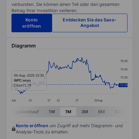
verbunden. Sie können einen Teil oder den gesamten
Betrag Ihrer Investition verlieren.
Konto
Entdecken Sie das Saxo-
Angebot
eröffnen
Diagramm
Chart
76.50
Line chart with 299 data points.
75.00
The chart has 1 X axis displaying categories.
06-Aug.-2026 19:30
73.50
WPC:xnys
The chart has 1 Y axis displaying values. Data ranges 
Close
71.79
72.18
72.00
Juli
13
17
21
27
31
Aug.
End of interactive chart.
Tagesverlauf
1W
1M
3M
6M
1J
3J
Konto eröffnen
um Zugriff auf mehr Diagramm- und
Analyse-Tools zu erhalten.