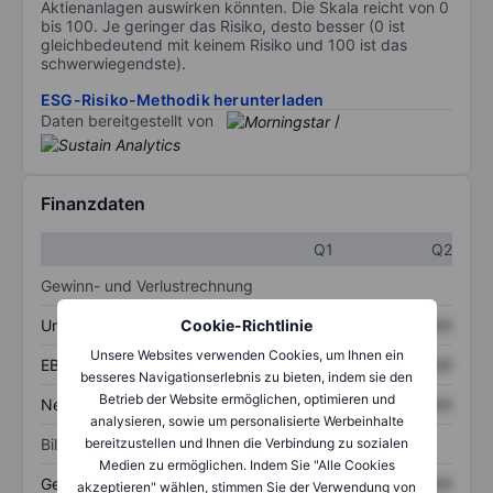
Aktienanlagen auswirken könnten. Die Skala reicht von 0
bis 100. Je geringer das Risiko, desto besser (0 ist
gleichbedeutend mit keinem Risiko und 100 ist das
schwerwiegendste).
ESG-Risiko-Methodik herunterladen
Daten bereitgestellt von
/
Finanzdaten
Q1
Q2
Gewinn- und Verlustrechnung
Umsatz
XXXXXXX
XXXXXXX
Cookie-Richtlinie
Unsere Websites verwenden Cookies, um Ihnen ein
EBITDA
XXXXXXX
XXXXXXX
besseres Navigationserlebnis zu bieten, indem sie den
Betrieb der Website ermöglichen, optimieren und
Nettoeinkommen
XXXXXXX
XXXXXXX
analysieren, sowie um personalisierte Werbeinhalte
Bilanz
bereitzustellen und Ihnen die Verbindung zu sozialen
Medien zu ermöglichen. Indem Sie "Alle Cookies
Gesamtvermögen
XXXXXXX
XXXXXXX
akzeptieren" wählen, stimmen Sie der Verwendung von