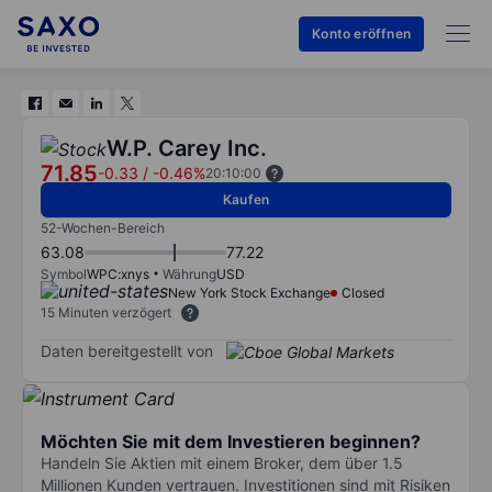
Konto eröffnen
W.P. Carey Inc.
71.85
-0.33
/
-0.46%
20:10:00
Kaufen
52-Wochen-Bereich
63.08
77.22
Symbol
WPC:xnys
Währung
USD
New York Stock Exchange
Closed
15 Minuten verzögert
Daten bereitgestellt von
Möchten Sie mit dem Investieren beginnen?
Handeln Sie Aktien mit einem Broker, dem über 1.5
Millionen Kunden vertrauen. Investitionen sind mit Risiken