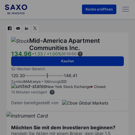
Konto eröffnen
Mid-America Apartment
Communities Inc.
134.96
+1.33
/
+1.00%
20:10:00
Kaufen
52-Wochen-Bereich
120.30
146.41
Symbol
MAA:xnys
Währung
USD
New York Stock Exchange
Closed
15 Minuten verzögert
Daten bereitgestellt von
Möchten Sie mit dem Investieren beginnen?
Handeln Sie Aktien mit einem Broker, dem über 1.5