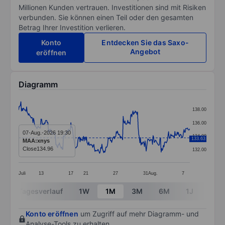
Millionen Kunden vertrauen. Investitionen sind mit Risiken
verbunden. Sie können einen Teil oder den gesamten
Betrag Ihrer Investition verlieren.
Konto
Entdecken Sie das Saxo-
Angebot
eröffnen
Diagramm
Chart
138.00
Line chart with 299 data points.
136.00
The chart has 1 X axis displaying categories.
07-Aug.-2026 19:30
134.00
133.63
MAA:xnys
The chart has 1 Y axis displaying values. Data ranges 
Close
134.96
132.00
Juli
13
17
21
27
31
Aug.
7
End of interactive chart.
Tagesverlauf
1W
1M
3M
6M
1J
3J
Konto eröffnen
um Zugriff auf mehr Diagramm- und
Analyse-Tools zu erhalten.