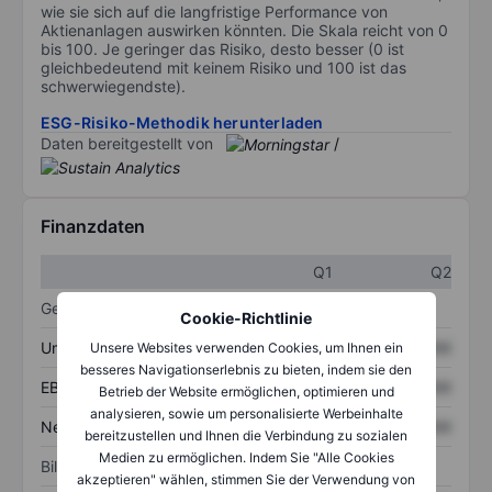
wie sie sich auf die langfristige Performance von
Aktienanlagen auswirken könnten. Die Skala reicht von 0
bis 100. Je geringer das Risiko, desto besser (0 ist
gleichbedeutend mit keinem Risiko und 100 ist das
schwerwiegendste).
ESG-Risiko-Methodik herunterladen
Daten bereitgestellt von
/
Finanzdaten
Q1
Q2
Gewinn- und Verlustrechnung
Cookie-Richtlinie
Umsatz
XXXXXXX
XXXXXXX
Unsere Websites verwenden Cookies, um Ihnen ein
besseres Navigationserlebnis zu bieten, indem sie den
EBITDA
XXXXXXX
XXXXXXX
Betrieb der Website ermöglichen, optimieren und
analysieren, sowie um personalisierte Werbeinhalte
Nettoeinkommen
XXXXXXX
XXXXXXX
bereitzustellen und Ihnen die Verbindung zu sozialen
Medien zu ermöglichen. Indem Sie "Alle Cookies
Bilanz
akzeptieren" wählen, stimmen Sie der Verwendung von