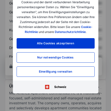
Cookies und der damit verbundenen Verarbeitung
Gesamtvermögen
XXXXXXX
XXXXXXX
personenbezogener Daten zu. Wählen Sie "Einwilligung
Gesamtschulden
XXXXXXX
XXXXXXX
verwalten", um Ihre Einwilligungseinstellungen zu
verwalten. Sie können Ihre Präferenzen ändern oder Ihre
Verhältnisse
Zustimmung jederzeit auf der Seite mit den Cookie-
Richtlinien widerrufen. Bitte lesen Sie unsere
Cookie-
Kurs/Umsatz
XXXXXXX
XXXXXXX
Richtlinie
und unsere
Datenschutzrichtlinie
.
Gewinn je Aktie
XXXXXXX
XXXXXXX
Alle Cookies akzeptieren
Dividende je Aktie
XXXXXXX
XXXXXXX
Eigenkapitalrendite
XXXXXXX
XXXXXXX
Nur notwendige Cookies
Konto eröffnen
um Zugriff auf mehr Diagramm-
und Analyse-Tools zu erhalten.
Einwilligung verwalten
Über Mid-America Apartment Communities Inc.
Schweiz
Mid-America Apartment Communities Inc is a multifamily-
focused, self-administered and self-managed real estate
investment trust. The company owns, operates, acquires
and selectively develops apartment communities located