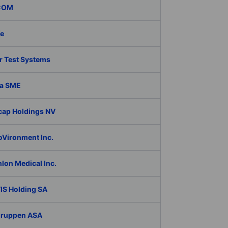
COM
fe
r Test Systems
a SME
cap Holdings NV
oVironment Inc.
lon Medical Inc.
IS Holding SA
Gruppen ASA