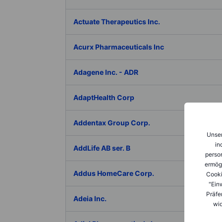
Actuate Therapeutics Inc.
Acurx Pharmaceuticals Inc
Adagene Inc. - ADR
AdaptHealth Corp
Addentax Group Corp.
Unser
in
AddLife AB ser. B
person
ermög
Addus HomeCare Corp.
Cooki
"Ein
Präfe
Adeia Inc.
wid