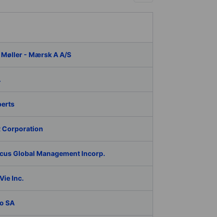
 Møller - Mærsk A A/S
A
berts
 Corporation
cus Global Management Incorp.
ie Inc.
o SA