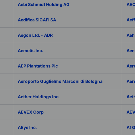
Aebi Schmidt Holding AG
AE
Aedifica SICAFI SA
Aef
Aegon Ltd. - ADR
Aeh
Aemetis Inc.
Aen
AEP Plantations Plc
Aer
Aeroporto Guglielmo Marconi di Bologna
Aer
Aether Holdings Inc.
Aeth
AEVEX Corp
AEV
AEye Inc.
Af 