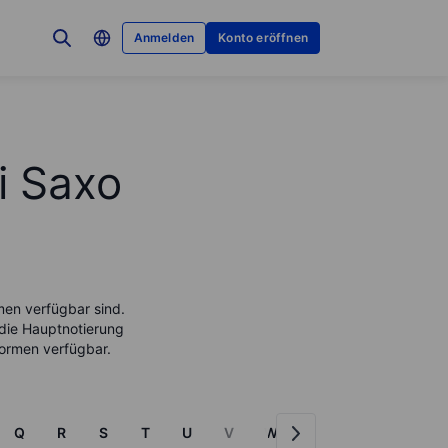
Anmelden
Konto eröffnen
i Saxo
men verfügbar sind.
 die Hauptnotierung
tformen verfügbar.
Q
R
S
T
U
V
W
X
Y
Z
M