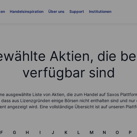
ten
Handelsinspiration
Über uns
Support
Institutionen
wählte Aktien, die be
verfügbar sind
ine ausgewählte Liste von Aktien, die zum Handel auf Saxos Plattfor
, dass aus Lizenzgründen einige Börsen nicht enthalten sind und nur
ent angezeigt wird. Eine vollständige Übersicht ist auf unseren Plat
F
G
H
I
J
K
L
M
N
O
P