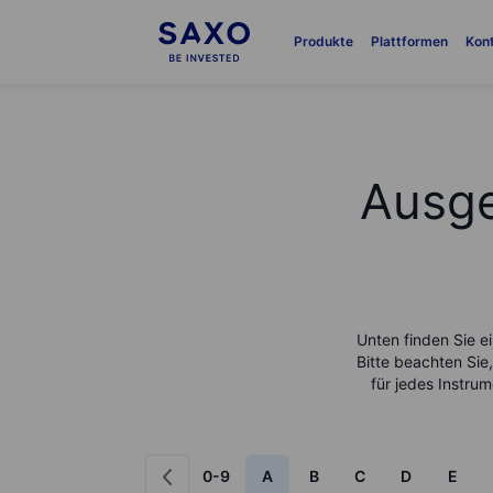
Produkte
Plattformen
Kon
Ausge
Unten finden Sie e
Bitte beachten Sie
für jedes Instrum
0-9
A
B
C
D
E