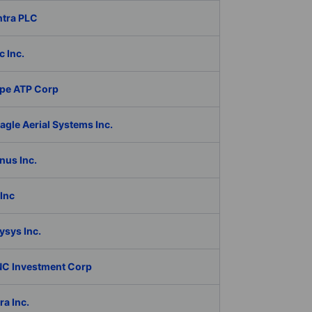
ntra PLC
c Inc.
pe ATP Corp
gle Aerial Systems Inc.
nus Inc.
Inc
ysys Inc.
C Investment Corp
a Inc.