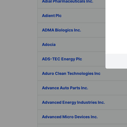
Adial Pharmaceuticals Inc.
Adient Plc
ADMA Biologics Inc.
Adocia
ADS-TEC Energy Plc
Aduro Clean Technologies Inc
Advance Auto Parts Inc.
Advanced Energy Industries Inc.
Advanced Micro Devices Inc.