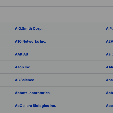
A.O.Smith Corp.
A.P.
A10 Networks Inc.
A2
AAK AB
Aal
Aaon Inc.
AAR
AB Science
Aba
Abbott Laboratories
AbbV
AbCellera Biologics Inc.
Abe