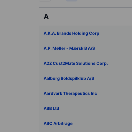
A
A.K.A. Brands Holding Corp
A.P. Møller - Mærsk B A/S
A2Z Cust2Mate Solutions Corp.
Aalborg Boldspilklub A/S
Aardvark Therapeutics Inc
ABB Ltd
ABC Arbitrage