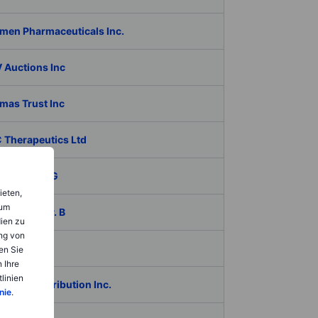
men Pharmaceuticals Inc.
 Auctions Inc
mas Trust Inc
 Therapeutics Ltd
iko Bank AG
ieten,
 um
ech AB ser. B
dien zu
ng von
coagro SA
en Sie
 Ihre
linien
Global Distribution Inc.
nie
.