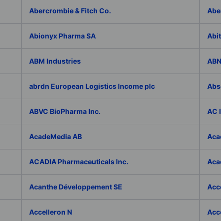
Abercrombie & Fitch Co.
Abe
Abionyx Pharma SA
Abit
ABM Industries
ABN
abrdn European Logistics Income plc
Abs
ABVC BioPharma Inc.
AC 
AcadeMedia AB
Aca
ACADIA Pharmaceuticals Inc.
Acad
Acanthe Développement SE
Acce
Accelleron N
Acce