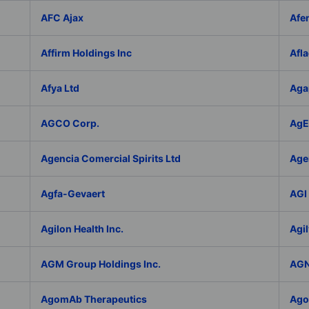
AFC Ajax
Afe
Affirm Holdings Inc
Afla
Afya Ltd
Aga
AGCO Corp.
AgEa
Agencia Comercial Spirits Ltd
Age
Agfa-Gevaert
AGI 
Agilon Health Inc.
Agil
AGM Group Holdings Inc.
AGN
AgomAb Therapeutics
Agor