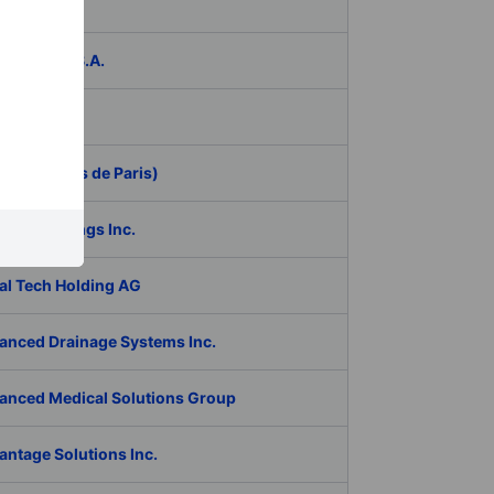
das
ER Group S.A.
be Inc.
 (Aeroports de Paris)
RAN Holdings Inc.
al Tech Holding AG
anced Drainage Systems Inc.
anced Medical Solutions Group
antage Solutions Inc.