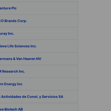
enture Plc
O Brands Corp.
ray Inc.
eve Life Sciences Inc.
ermans & Van Haaren NV
 Research Inc.
rn Energy Inc
Actividades de Const. y Servicios SA
ve Biotech AB