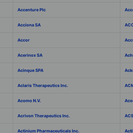
Accenture Plc
Acc
Acciona SA
ACC
Accor
Accu
Acerinox SA
Achi
Acinque SPA
Ack
Aclaris Therapeutics Inc.
ACM
Acomo N.V.
Aco
Acrivon Therapeutics Inc.
ACS 
Actinium Pharmaceuticals Inc.
Acti