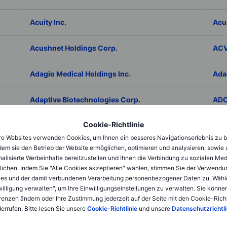
Acuity Inc.
Acu
Acushnet Holdings Corp.
ACV
Adagio Medical Holdings Inc.
Ada
Adaptive Biotechnologies Corp.
ADC
Cookie-Richtlinie
Addex Pharmaceuticals SA
Add
e Websites verwenden Cookies, um Ihnen ein besseres Navigationserlebnis zu b
dem sie den Betrieb der Website ermöglichen, optimieren und analysieren, sowie
AddNode Group AB ser. B
Addt
alisierte Werbeinhalte bereitzustellen und Ihnen die Verbindung zu sozialen Me
lichen. Indem Sie "Alle Cookies akzeptieren" wählen, stimmen Sie der Verwendu
Adecco Group Inc.
Ade
es und der damit verbundenen Verarbeitung personenbezogener Daten zu. Wähl
willigung verwalten", um Ihre Einwilligungseinstellungen zu verwalten. Sie können
renzen ändern oder Ihre Zustimmung jederzeit auf der Seite mit den Cookie-Richt
adesso K AG
ADI 
errufen. Bitte lesen Sie unsere
Cookie-Richtlinie
und unsere
Datenschutzrichtli