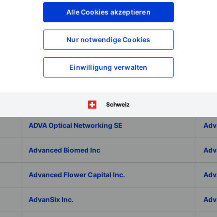
Adicet Bio Inc.
Adi
Alle Cookies akzeptieren
Adlai Nortye Limited - ADR
ADL
Nur notwendige Cookies
Admiral Group Plc
Ado
Einwilligung verwalten
Adolfo Dominguez SA
ADP
ADT Inc.
ADT
Schweiz
ADVA Optical Networking SE
Adv
Advanced Biomed Inc
Adv
Advanced Flower Capital Inc.
Adv
AdvanSix Inc.
Adv