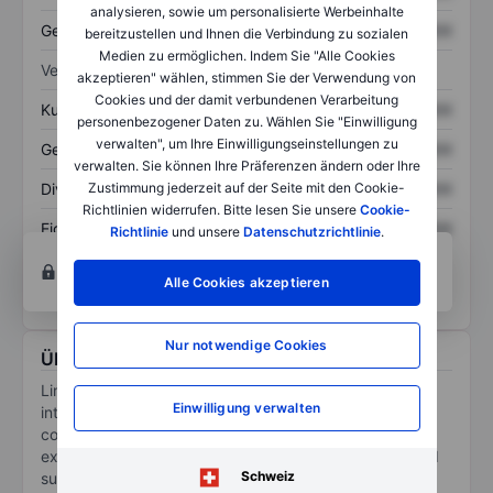
analysieren, sowie um personalisierte Werbeinhalte
Gesamtschulden
XXXXXXX
XXXXXXX
bereitzustellen und Ihnen die Verbindung zu sozialen
Medien zu ermöglichen. Indem Sie "Alle Cookies
Verhältnisse
akzeptieren" wählen, stimmen Sie der Verwendung von
Cookies und der damit verbundenen Verarbeitung
Kurs/Umsatz
XXXXXXX
XXXXXXX
personenbezogener Daten zu. Wählen Sie "Einwilligung
verwalten", um Ihre Einwilligungseinstellungen zu
Gewinn je Aktie
XXXXXXX
XXXXXXX
verwalten. Sie können Ihre Präferenzen ändern oder Ihre
Dividende je Aktie
XXXXXXX
XXXXXXX
Zustimmung jederzeit auf der Seite mit den Cookie-
Richtlinien widerrufen. Bitte lesen Sie unsere
Cookie-
Eigenkapitalrendite
XXXXXXX
XXXXXXX
Richtlinie
und unsere
Datenschutzrichtlinie
.
Konto eröffnen
um Zugriff auf mehr Diagramm-
und Analyse-Tools zu erhalten.
Alle Cookies akzeptieren
Nur notwendige Cookies
Über Linkage Global Incorporation
Linkage Global Inc is a cross-border e-commerce
Einwilligung verwalten
integrated service provider. It provides international e-
commerce merchants, overseas brands, import and
export trading enterprises, etc. with a globally selected
Schweiz
supply chain, digital marketing, e-commerce training,