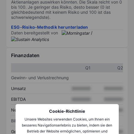
Aktienanlagen auswirken könnten. Die Skala reicht von 0
bis 100. Je geringer das Risiko, desto besser (0 ist
gleichbedeutend mit keinem Risiko und 100 ist das
schwerwiegendste).
ESG-Risiko-Methodik herunterladen
Daten bereitgestellt von
/
Finanzdaten
Q1
Q2
Gewinn- und Verlustrechnung
Umsatz
XXXXXXX
XXXXXXX
EBITDA
XXXXXXX
XXXXXXX
Nettoeinkommen
XXXXXXX
XXXXXXX
Cookie-Richtlinie
Unsere Websites verwenden Cookies, um Ihnen ein
Bilanz
besseres Navigationserlebnis zu bieten, indem sie den
Gesamtvermögen
XXXXXXX
XXXXXXX
Betrieb der Website ermöglichen, optimieren und