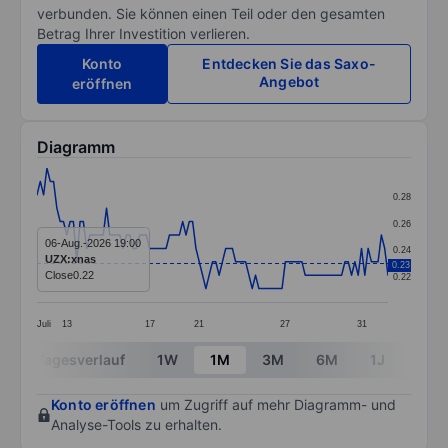
verbunden. Sie können einen Teil oder den gesamten
Betrag Ihrer Investition verlieren.
Konto
Entdecken Sie das Saxo-
Angebot
eröffnen
Diagramm
Chart
0.28
Line chart with 107 data points.
0.26
The chart has 1 X axis displaying categories.
06-Aug.-2026 19:00
0.24
UZX:xnas
0.23
The chart has 1 Y axis displaying values. Data ranges 
Close
0.22
0.22
Juli
13
17
21
27
31
End of interactive chart.
Tagesverlauf
1W
1M
3M
6M
1J
3J
Konto eröffnen
um Zugriff auf mehr Diagramm- und
Analyse-Tools zu erhalten.