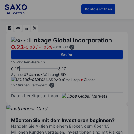
Konto eröffnen
Linkage Global Incorporation
0.23
-0.00
/
-1.05%
20:00:00
Kaufen
52-Wochen-Bereich
0.19
3.10
Symbol
UZX:xnas
Währung
USD
NASDAQ (Small cap)
Closed
15 Minuten verzögert
Daten bereitgestellt von
Möchten Sie mit dem Investieren beginnen?
Handeln Sie Aktien mit einem Broker, dem über 1.5
Millionen Kunden vertrauen. Investitionen sind mit Risiken