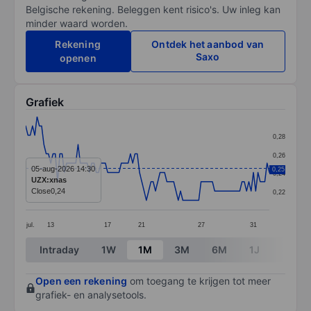
Belgische rekening. Beleggen kent risico's. Uw inleg kan
minder waard worden.
Rekening
Ontdek het aanbod van
Saxo
openen
Grafiek
Chart
0,28
Line chart with 108 data points.
0,26
The chart has 1 X axis displaying categories.
05-aug-2026 14:30
0,25
0,24
UZX:xnas
The chart has 1 Y axis displaying values. Data ranges 
Close
0,24
0,22
jul.
13
17
21
27
31
End of interactive chart.
Intraday
1W
1M
3M
6M
1J
3J
Open een rekening
om toegang te krijgen tot meer
grafiek- en analysetools.