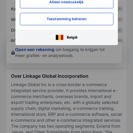
Alleen noodzakelijk
Koers/omzetratio
XXXXXXX
XXXXXXX
Toestemming beheren
Winst per aandeel
XXXXXXX
XXXXXXX
Dividend per aandeel
XXXXXXX
XXXXXXX
België
ROE
XXXXXXX
XXXXXXX
Open een rekening
om toegang te krijgen tot
meer grafiek- en analysetools.
Over Linkage Global Incorporation
Linkage Global Inc is a cross-border e-commerce
integrated service provider. It provides international e-
commerce merchants, overseas brands, import and
export trading enterprises, etc. with a globally selected
supply chain, digital marketing, e-commerce training,
international store, ERP and e-commerce software, social
e-commerce and other e-commerce integrated services.
The company has two operating segments: Extend from
Japan, and Other Subsidiaries from Hong Kong. The