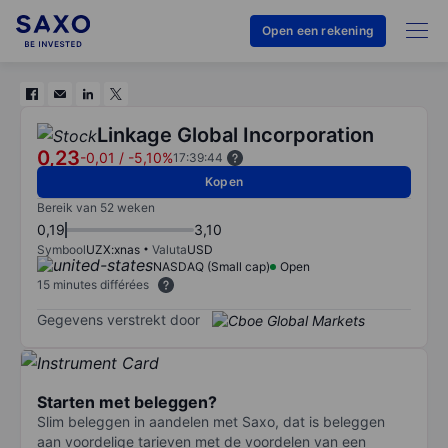
Open een rekening
Linkage Global Incorporation
0,23
-0,01
/
-5,10%
17:39:44
Kopen
Bereik van 52 weken
0,19
3,10
Symbool
UZX:xnas
Valuta
USD
NASDAQ (Small cap)
Open
15 minutes différées
Gegevens verstrekt door
Starten met beleggen?
Slim beleggen in aandelen met Saxo, dat is beleggen
aan voordelige tarieven met de voordelen van een