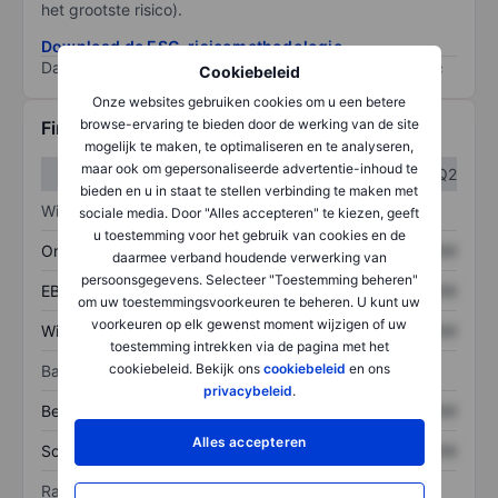
het grootste risico).
Download de ESG-risicomethodologie
Data provided by
/
Cookiebeleid
Onze websites gebruiken cookies om u een betere
browse-ervaring te bieden door de werking van de site
Financiële gegevens
mogelijk te maken, te optimaliseren en te analyseren,
maar ook om gepersonaliseerde advertentie-inhoud te
Q1
Q2
bieden en u in staat te stellen verbinding te maken met
Winst/verlies
sociale media. Door "Alles accepteren" te kiezen, geeft
u toestemming voor het gebruik van cookies en de
Omzet
XXXXXXX
XXXXXXX
daarmee verband houdende verwerking van
persoonsgegevens. Selecteer "Toestemming beheren"
EBITDA
XXXXXXX
XXXXXXX
om uw toestemmingsvoorkeuren te beheren. U kunt uw
voorkeuren op elk gewenst moment wijzigen of uw
Winst
XXXXXXX
XXXXXXX
toestemming intrekken via de pagina met het
cookiebeleid. Bekijk ons
cookiebeleid
en ons
Balans
privacybeleid
.
Bezittingen
XXXXXXX
XXXXXXX
Alles accepteren
Schulden
XXXXXXX
XXXXXXX
Ratio's