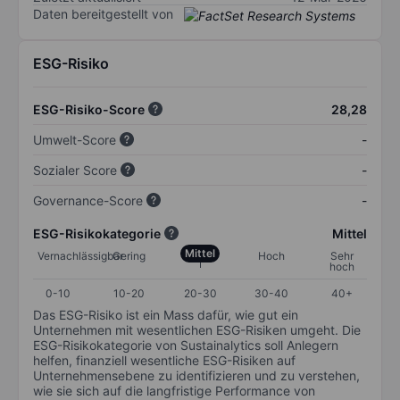
Daten bereitgestellt von
ESG-Risiko
ESG-Risiko-Score
28,28
Umwelt-Score
-
Sozialer Score
-
Governance-Score
-
ESG-Risikokategorie
Mittel
Mittel
Vernachlässigbar
Gering
Hoch
Sehr
hoch
0-10
10-20
20-30
30-40
40+
Das ESG-Risiko ist ein Mass dafür, wie gut ein
Unternehmen mit wesentlichen ESG-Risiken umgeht. Die
ESG-Risikokategorie von Sustainalytics soll Anlegern
helfen, finanziell wesentliche ESG-Risiken auf
Unternehmensebene zu identifizieren und zu verstehen,
wie sie sich auf die langfristige Performance von