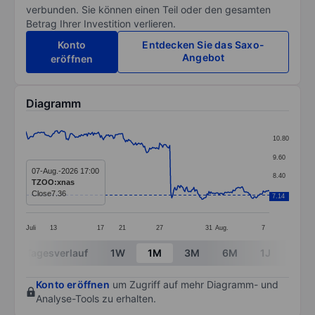
verbunden. Sie können einen Teil oder den gesamten
Betrag Ihrer Investition verlieren.
Konto
Entdecken Sie das Saxo-
Angebot
eröffnen
Diagramm
Chart
10.80
Line chart with 243 data points.
9.60
The chart has 1 X axis displaying categories.
07-Aug.-2026 17:00
8.40
TZOO:xnas
The chart has 1 Y axis displaying values. Data ranges 
Close
7.36
7.20
7.14
Juli
13
17
21
27
31
Aug.
7
End of interactive chart.
Tagesverlauf
1W
1M
3M
6M
1J
3J
Konto eröffnen
um Zugriff auf mehr Diagramm- und
Analyse-Tools zu erhalten.