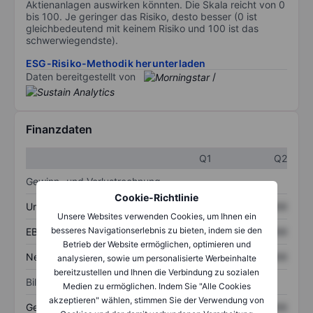
Aktienanlagen auswirken könnten. Die Skala reicht von 0
bis 100. Je geringer das Risiko, desto besser (0 ist
gleichbedeutend mit keinem Risiko und 100 ist das
schwerwiegendste).
ESG-Risiko-Methodik herunterladen
Daten bereitgestellt von
/
Finanzdaten
Q1
Q2
Gewinn- und Verlustrechnung
Cookie-Richtlinie
Umsatz
XXXXXXX
XXXXXXX
Unsere Websites verwenden Cookies, um Ihnen ein
besseres Navigationserlebnis zu bieten, indem sie den
EBITDA
XXXXXXX
XXXXXXX
Betrieb der Website ermöglichen, optimieren und
Nettoeinkommen
XXXXXXX
XXXXXXX
analysieren, sowie um personalisierte Werbeinhalte
bereitzustellen und Ihnen die Verbindung zu sozialen
Bilanz
Medien zu ermöglichen. Indem Sie "Alle Cookies
akzeptieren" wählen, stimmen Sie der Verwendung von
Gesamtvermögen
XXXXXXX
XXXXXXX