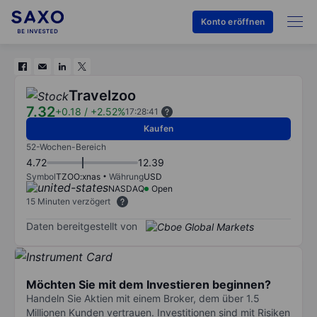
Konto eröffnen
Travelzoo
7.32
+0.18
/
+2.52%
17:28:41
Kaufen
52-Wochen-Bereich
4.72
12.39
Symbol
TZOO:xnas
Währung
USD
NASDAQ
Open
15 Minuten verzögert
Daten bereitgestellt von
Möchten Sie mit dem Investieren beginnen?
Handeln Sie Aktien mit einem Broker, dem über 1.5
Millionen Kunden vertrauen. Investitionen sind mit Risiken