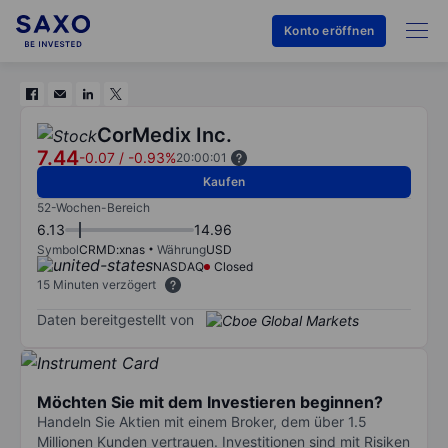
Konto eröffnen
CorMedix Inc.
7.44
-0.07
/
-0.93%
20:00:01
Kaufen
52-Wochen-Bereich
6.13
14.96
Symbol
CRMD:xnas
Währung
USD
NASDAQ
Closed
15 Minuten verzögert
Daten bereitgestellt von
Möchten Sie mit dem Investieren beginnen?
Handeln Sie Aktien mit einem Broker, dem über 1.5
Millionen Kunden vertrauen. Investitionen sind mit Risiken