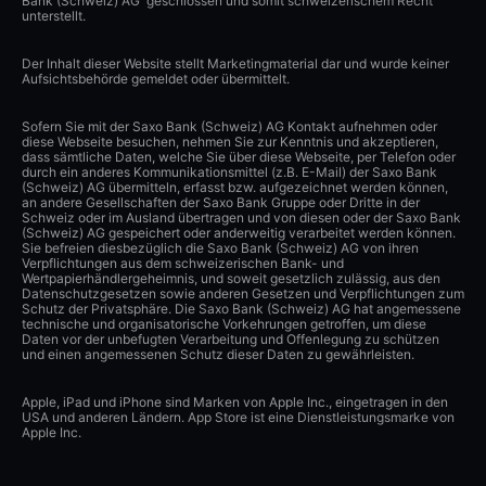
Bank (Schweiz) AG geschlossen und somit schweizerischem Recht
unterstellt.
Der Inhalt dieser Website stellt Marketingmaterial dar und wurde keiner
Aufsichtsbehörde gemeldet oder übermittelt.
Sofern Sie mit der Saxo Bank (Schweiz) AG Kontakt aufnehmen oder
diese Webseite besuchen, nehmen Sie zur Kenntnis und akzeptieren,
dass sämtliche Daten, welche Sie über diese Webseite, per Telefon oder
durch ein anderes Kommunikationsmittel (z.B. E-Mail) der Saxo Bank
(Schweiz) AG übermitteln, erfasst bzw. aufgezeichnet werden können,
an andere Gesellschaften der Saxo Bank Gruppe oder Dritte in der
Schweiz oder im Ausland übertragen und von diesen oder der Saxo Bank
(Schweiz) AG gespeichert oder anderweitig verarbeitet werden können.
Sie befreien diesbezüglich die Saxo Bank (Schweiz) AG von ihren
Verpflichtungen aus dem schweizerischen Bank- und
Wertpapierhändlergeheimnis, und soweit gesetzlich zulässig, aus den
Datenschutzgesetzen sowie anderen Gesetzen und Verpflichtungen zum
Schutz der Privatsphäre. Die Saxo Bank (Schweiz) AG hat angemessene
technische und organisatorische Vorkehrungen getroffen, um diese
Daten vor der unbefugten Verarbeitung und Offenlegung zu schützen
und einen angemessenen Schutz dieser Daten zu gewährleisten.
Apple, iPad und iPhone sind Marken von Apple Inc., eingetragen in den
USA und anderen Ländern. App Store ist eine Dienstleistungsmarke von
Apple Inc.