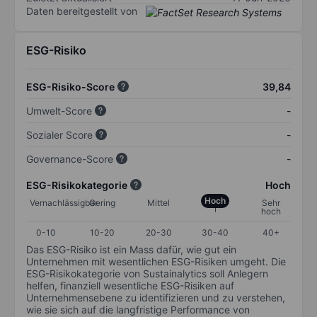
Daten bereitgestellt von
ESG-Risiko
ESG-Risiko-Score
39,84
Umwelt-Score
-
Sozialer Score
-
Governance-Score
-
ESG-Risikokategorie
Hoch
Hoch
Vernachlässigbar
Gering
Mittel
Sehr
hoch
0-10
10-20
20-30
30-40
40+
Das ESG-Risiko ist ein Mass dafür, wie gut ein
Unternehmen mit wesentlichen ESG-Risiken umgeht. Die
ESG-Risikokategorie von Sustainalytics soll Anlegern
helfen, finanziell wesentliche ESG-Risiken auf
Unternehmensebene zu identifizieren und zu verstehen,
wie sie sich auf die langfristige Performance von