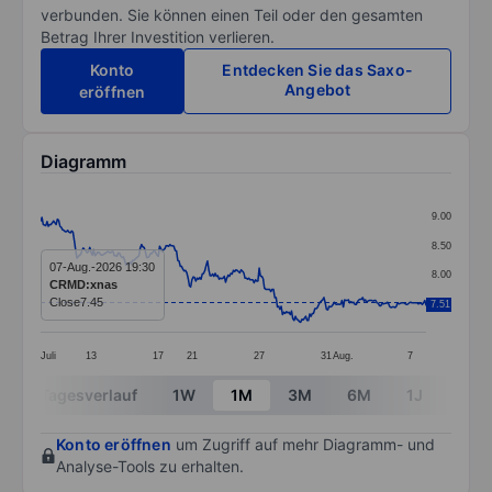
verbunden. Sie können einen Teil oder den gesamten
Betrag Ihrer Investition verlieren.
Konto
Entdecken Sie das Saxo-
Angebot
eröffnen
Diagramm
Chart
9.00
Line chart with 299 data points.
8.50
The chart has 1 X axis displaying categories.
07-Aug.-2026 19:30
8.00
CRMD:xnas
The chart has 1 Y axis displaying values. Data ranges 
Close
7.45
7.51
7.50
Juli
13
17
21
27
31
Aug.
7
End of interactive chart.
Tagesverlauf
1W
1M
3M
6M
1J
3J
Konto eröffnen
um Zugriff auf mehr Diagramm- und
Analyse-Tools zu erhalten.