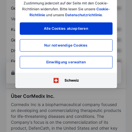
Zustimmung jederzeit auf der Seite mit den Cookie-
Gesamtschulden
XXXXXXX
XXXXXXX
Richtlinien widerrufen. Bitte lesen Sie unsere
Cookie-
Richtlinie
und unsere
Datenschutzrichtlinie
.
Verhältnisse
Alle Cookies akzeptieren
Kurs/Umsatz
XXXXXXX
XXXXXXX
Gewinn je Aktie
XXXXXXX
XXXXXXX
Nur notwendige Cookies
Dividende je Aktie
XXXXXXX
XXXXXXX
Eigenkapitalrendite
XXXXXXX
XXXXXXX
Einwilligung verwalten
Konto eröffnen
um Zugriff auf mehr Diagramm-
und Analyse-Tools zu erhalten.
Schweiz
Über CorMedix Inc.
Cormedix Inc is a biopharmaceutical company focused
on developing and commercializing therapeutic products
for life-threatening diseases and conditions. The
Company's focus is on the commercialization of its
product, DefenCath, in the United States and other key