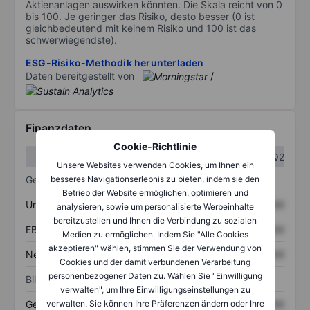
Aktienanlagen auswirken könnten. Die Skala reicht von 0
bis 100. Je geringer das Risiko, desto besser (0 ist
gleichbedeutend mit keinem Risiko und 100 ist das
schwerwiegendste).
ESG-Risiko-Methodik herunterladen
Daten bereitgestellt von
/
Finanzdaten
Cookie-Richtlinie
Q1
Q2
Unsere Websites verwenden Cookies, um Ihnen ein
besseres Navigationserlebnis zu bieten, indem sie den
Gewinn- und Verlustrechnung
Betrieb der Website ermöglichen, optimieren und
Umsatz
XXXXXXX
XXXXXXX
analysieren, sowie um personalisierte Werbeinhalte
bereitzustellen und Ihnen die Verbindung zu sozialen
EBITDA
XXXXXXX
XXXXXXX
Medien zu ermöglichen. Indem Sie "Alle Cookies
akzeptieren" wählen, stimmen Sie der Verwendung von
Nettoeinkommen
XXXXXXX
XXXXXXX
Cookies und der damit verbundenen Verarbeitung
personenbezogener Daten zu. Wählen Sie "Einwilligung
Bilanz
verwalten", um Ihre Einwilligungseinstellungen zu
verwalten. Sie können Ihre Präferenzen ändern oder Ihre
Gesamtvermögen
XXXXXXX
XXXXXXX