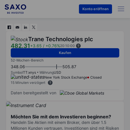
Konto eröffnen
Trane Technologies plc
482.31
+3.65
/
+0.76%
20:10:00
Kaufen
52-Wochen-Bereich
348.06
505.87
Symbol
TT:xnys
Währung
USD
New York Stock Exchange
Closed
15 Minuten verzögert
Daten bereitgestellt von
Möchten Sie mit dem Investieren beginnen?
Handeln Sie Aktien mit einem Broker, dem über 1.5
Millionen Kunden vertrauen. Investitionen sind mit Risiken