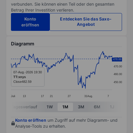
verbunden. Sie können einen Teil oder den gesamten
Betrag Ihrer Investition verlieren.
Konto
Entdecken Sie das Saxo-
Angebot
eröffnen
Diagramm
Chart
480.00
478.66
Line chart with 295 data points.
470.00
The chart has 1 X axis displaying categories.
07-Aug.-2026 19:30
460.00
TT:xnys
The chart has 1 Y axis displaying values. Data ranges
Close
482.59
450.00
Juli
13
17
21
27
31
Aug.
7
End of interactive chart.
Tagesverlauf
1W
1M
3M
6M
1J
3J
Konto eröffnen
um Zugriff auf mehr Diagramm- und
Analyse-Tools zu erhalten.