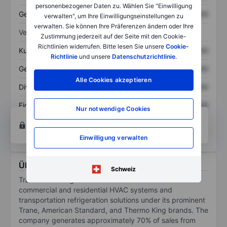
personenbezogener Daten zu. Wählen Sie "Einwilligung
Gesamtschulden
XXXXXXX
XXXXXXX
verwalten", um Ihre Einwilligungseinstellungen zu
verwalten. Sie können Ihre Präferenzen ändern oder Ihre
Verhältnisse
Zustimmung jederzeit auf der Seite mit den Cookie-
Richtlinien widerrufen. Bitte lesen Sie unsere
Cookie-
Kurs/Umsatz
XXXXXXX
XXXXXXX
Richtlinie
und unsere
Datenschutzrichtlinie
.
Gewinn je Aktie
XXXXXXX
XXXXXXX
Alle Cookies akzeptieren
Dividende je Aktie
XXXXXXX
XXXXXXX
Eigenkapitalrendite
XXXXXXX
XXXXXXX
Nur notwendige Cookies
Konto eröffnen
um Zugriff auf mehr Diagramm-
und Analyse-Tools zu erhalten.
Einwilligung verwalten
Über Trane Technologies plc
Schweiz
Trane Technologies manufactures and services
commercial and residential HVAC systems and
transportation refrigeration solutions under its prominent
Trane, American Standard, and Thermo King brands. The
company generates approximately 70% of sales from