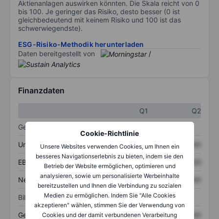
Aktienanlagen auswirken könnten. Die Skala reicht von 0
bis 100. Je geringer das Risiko, desto besser (0 ist
gleichbedeutend mit keinem Risiko und 100 ist das
schwerwiegendste).
ESG-Risiko-Methodik herunterladen
Daten bereitgestellt von
/
Finanzdaten
Q1
Q2
Gewinn- und Verlustrechnung
Cookie-Richtlinie
Umsatz
XXXXXXX
XXXXXXX
Unsere Websites verwenden Cookies, um Ihnen ein
besseres Navigationserlebnis zu bieten, indem sie den
EBITDA
XXXXXXX
XXXXXXX
Betrieb der Website ermöglichen, optimieren und
analysieren, sowie um personalisierte Werbeinhalte
Nettoeinkommen
XXXXXXX
XXXXXXX
bereitzustellen und Ihnen die Verbindung zu sozialen
Medien zu ermöglichen. Indem Sie "Alle Cookies
Bilanz
akzeptieren" wählen, stimmen Sie der Verwendung von
Gesamtvermögen
XXXXXXX
XXXXXXX
Cookies und der damit verbundenen Verarbeitung