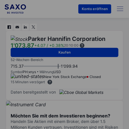
Konto eröffnen
Parker Hannifin Corporation
1'073.87
+4.07
/
+0.38%
20:10:00
Kaufen
52-Wochen-Bereich
715.37
1'099.94
Symbol
PH:xnys
Währung
USD
New York Stock Exchange
Closed
15 Minuten verzögert
Daten bereitgestellt von
Möchten Sie mit dem Investieren beginnen?
Handeln Sie Aktien mit einem Broker, dem über 1.5
Millionen Kunden vertrauen. Investitionen sind mit Risiken