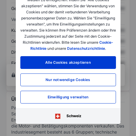
akzeptieren" wählen, stimmen Sie der Verwendung von
Gesamtschulden
XXXXXXX
XXXXXXX
Cookies und der damit verbundenen Verarbeitung
personenbezogener Daten zu. Wählen Sie "Einwilligung
Verhältnisse
verwalten", um Ihre Einwilligungseinstellungen zu
Kurs/Umsatz
XXXXXXX
XXXXXXX
verwalten. Sie können Ihre Präferenzen ändern oder Ihre
Zustimmung jederzeit auf der Seite mit den Cookie-
Gewinn je Aktie
XXXXXXX
XXXXXXX
Richtlinien widerrufen. Bitte lesen Sie unsere
Cookie-
Richtlinie
und unsere
Datenschutzrichtlinie
.
Dividende je Aktie
XXXXXXX
XXXXXXX
Alle Cookies akzeptieren
Eigenkapitalrendite
XXXXXXX
XXXXXXX
Konto eröffnen
um Zugriff auf mehr Diagramm-
und Analyse-Tools zu erhalten.
Nur notwendige Cookies
Einwilligung verwalten
Über Parker Hannifin Corporation
Parker Hannifin ist ein Industriekonglomerat, das 2
Segmente betreibt: diversifizierte Industrie, die viele
Schweiz
Endmärkten bedient, und Luft- und Raumfahrtsysteme,
die Motor- und Betätigungskomponenten verkaufen. Das
Industriesegment besteht aus 6 Gruppen; technische