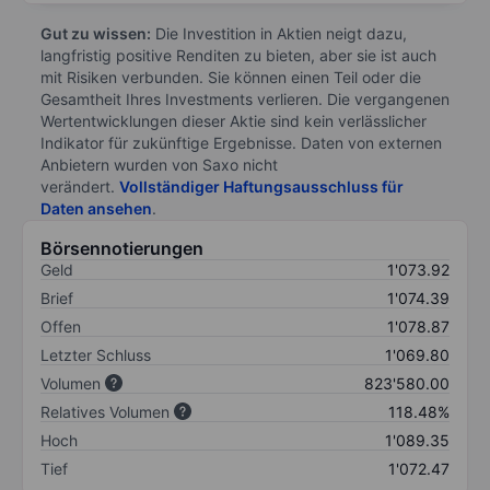
Gut zu wissen:
Die Investition in Aktien neigt dazu,
langfristig positive Renditen zu bieten, aber sie ist auch
mit Risiken verbunden. Sie können einen Teil oder die
Gesamtheit Ihres Investments verlieren. Die vergangenen
Wertentwicklungen dieser Aktie sind kein verlässlicher
Indikator für zukünftige Ergebnisse. Daten von externen
Anbietern wurden von Saxo nicht
verändert.
Vollständiger Haftungsausschluss für
Daten ansehen
.
Börsennotierungen
Geld
1'073.92
Brief
1'074.39
Offen
1'078.87
Letzter Schluss
1'069.80
Volumen
823'580.00
Relatives Volumen
118.48%
Hoch
1'089.35
Tief
1'072.47