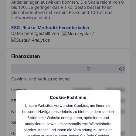
Aktienanlagen auswirken könnten. Die Skala reicht von 0
bis 100. Je geringer das Risiko, desto besser (0 ist
gleichbedeutend mit keinem Risiko und 100 ist das
schwerwiegendste).
ESG-Risiko-Methodik herunterladen
Daten bereitgestellt von
/
Finanzdaten
Q1
Q2
Gewinn- und Verlustrechnung
Umsatz
XXXXXXX
XXXXXXX
Cookie-Richtlinie
EBITDA
XXXXXXX
XXXXXXX
Unsere Websites verwenden Cookies, um Ihnen ein
Nettoeinkommen
XXXXXXX
XXXXXXX
besseres Navigationserlebnis zu bieten, indem sie den
Betrieb der Website ermöglichen, optimieren und
Bilanz
analysieren, sowie um personalisierte Werbeinhalte
bereitzustellen und Ihnen die Verbindung zu sozialen
Gesamtvermögen
XXXXXXX
XXXXXXX
Medien zu ermöglichen. Indem Sie "Alle Cookies