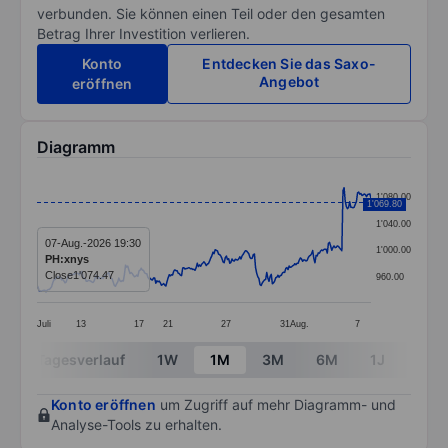
verbunden. Sie können einen Teil oder den gesamten
Betrag Ihrer Investition verlieren.
Konto
Entdecken Sie das Saxo-
Angebot
eröffnen
Diagramm
Chart
1'080.00
1'069.80
Line chart with 299 data points.
1'040.00
The chart has 1 X axis displaying categories.
07-Aug.-2026 19:30
1'000.00
PH:xnys
The chart has 1 Y axis displaying values. Data ranges
Close
1'074.47
960.00
Juli
13
17
21
27
31
Aug.
7
End of interactive chart.
Tagesverlauf
1W
1M
3M
6M
1J
3J
Konto eröffnen
um Zugriff auf mehr Diagramm- und
Analyse-Tools zu erhalten.