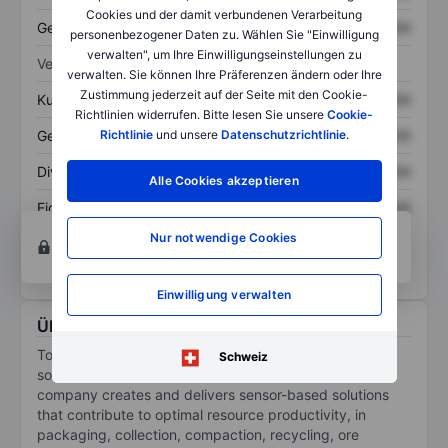
Cookies und der damit verbundenen Verarbeitung
Gesamtschulden
XXXXXXX
XXXXXXX
personenbezogener Daten zu. Wählen Sie "Einwilligung
verwalten", um Ihre Einwilligungseinstellungen zu
Verhältnisse
verwalten. Sie können Ihre Präferenzen ändern oder Ihre
Zustimmung jederzeit auf der Seite mit den Cookie-
Kurs/Umsatz
XXXXXXX
XXXXXXX
Richtlinien widerrufen. Bitte lesen Sie unsere
Cookie-
Gewinn je Aktie
XXXXXXX
XXXXXXX
Richtlinie
und unsere
Datenschutzrichtlinie
.
Dividende je Aktie
XXXXXXX
XXXXXXX
Alle Cookies akzeptieren
Eigenkapitalrendite
XXXXXXX
XXXXXXX
Konto eröffnen
um Zugriff auf mehr Diagramm-
Nur notwendige Cookies
und Analyse-Tools zu erhalten.
Einwilligung verwalten
Über Tomra Systems
Tomra Systems ASA provides sorting and recycling
Schweiz
solutions to equip customers for handling waste. The
company creates and delivers sensor-based solutions
that contribute to optimal resource productivity, in
packaging, collection, compaction, recycling, ore