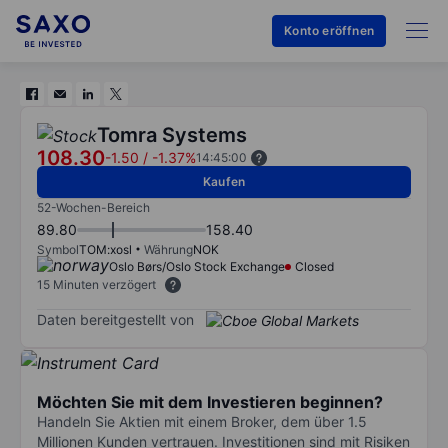
Konto eröffnen
Tomra Systems
108.30
-1.50
/
-1.37%
14:45:00
Kaufen
52-Wochen-Bereich
89.80
158.40
Symbol
TOM:xosl
Währung
NOK
Oslo Børs/Oslo Stock Exchange
Closed
15 Minuten verzögert
Daten bereitgestellt von
Möchten Sie mit dem Investieren beginnen?
Handeln Sie Aktien mit einem Broker, dem über 1.5
Millionen Kunden vertrauen. Investitionen sind mit Risiken