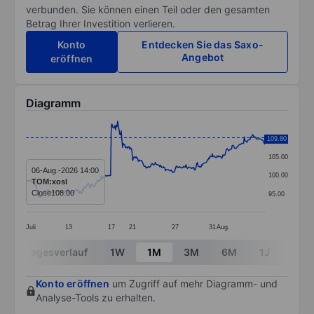
verbunden. Sie können einen Teil oder den gesamten
Betrag Ihrer Investition verlieren.
Konto
Entdecken Sie das Saxo-
Angebot
eröffnen
Diagramm
Chart
110.00
109.80
Line chart with 337 data points.
105.00
The chart has 1 X axis displaying categories.
06-Aug.-2026 14:00
100.00
TOM:xosl
The chart has 1 Y axis displaying values. Data ranges 
Close
108.00
95.00
Juli
13
17
21
27
31
Aug.
End of interactive chart.
Tagesverlauf
1W
1M
3M
6M
1J
3J
Konto eröffnen
um Zugriff auf mehr Diagramm- und
Analyse-Tools zu erhalten.