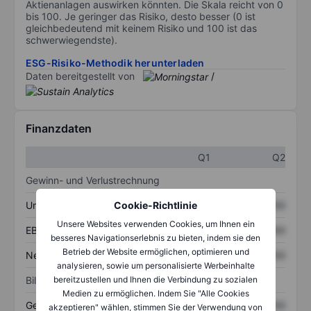
Aktienanlagen auswirken könnten. Die Skala reicht von 0
bis 100. Je geringer das Risiko, desto besser (0 ist
gleichbedeutend mit keinem Risiko und 100 ist das
schwerwiegendste).
ESG-Risiko-Methodik herunterladen
Daten bereitgestellt von
/
Finanzdaten
Q1
Q2
Gewinn- und Verlustrechnung
Umsatz
XXXXXXX
XXXXXXX
Cookie-Richtlinie
Unsere Websites verwenden Cookies, um Ihnen ein
EBITDA
XXXXXXX
XXXXXXX
besseres Navigationserlebnis zu bieten, indem sie den
Betrieb der Website ermöglichen, optimieren und
Nettoeinkommen
XXXXXXX
XXXXXXX
analysieren, sowie um personalisierte Werbeinhalte
Bilanz
bereitzustellen und Ihnen die Verbindung zu sozialen
Medien zu ermöglichen. Indem Sie "Alle Cookies
Gesamtvermögen
XXXXXXX
XXXXXXX
akzeptieren" wählen, stimmen Sie der Verwendung von