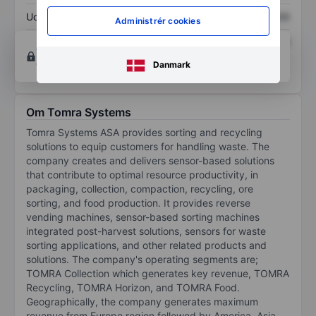
Udbytte pr. aktie
XXXXXXX
XXXXXXX
Administrér cookies
Afkast af egenkapital
XXXXXXX
XXXXXXX
Opret konto
for at få adgang til flere diagrammer
og analyse værktøjer.
Danmark
Om Tomra Systems
Tomra Systems ASA provides sorting and recycling
solutions to equip customers for handling waste. The
company creates and delivers sensor-based solutions
that contribute to optimal resource productivity, in
packaging, collection, compaction, recycling, ore
sorting, and food production. It provides reverse
vending machines, sensor-based sorting machines
integrated post-harvest solutions, sensors for waste
sorting applications, and other related products and
solutions. The company's operating segments are;
TOMRA Collection which generates key revenue, TOMRA
Recycling, TOMRA Horizon, and TOMRA Food.
Geographically, the company generates maximum
revenue from Europe region followed by America, Asia,