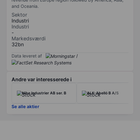
and Oceania.
Sektor
Industri
Industri
-
Markedsværdi
32bn
Data leveret af
/
Andre var interesserede i
Nibe Industrier AB ser. B
ALK-Abelló B A/S
Se alle aktier