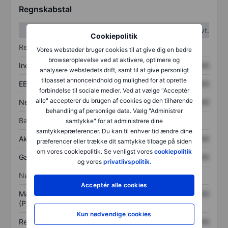
Regnskabstal
1. kvt.
2. kvt.
Cookiepolitik
Resultatopgørelse
Vores websteder bruger cookies til at give dig en bedre
browseroplevelse ved at aktivere, optimere og
Indtægter
XXXXXXX
XXXXXXX
analysere webstedets drift, samt til at give personligt
tilpasset annonceindhold og mulighed for at oprette
EBITDA
XXXXXXX
XXXXXXX
forbindelse til sociale medier. Ved at vælge "Acceptér
alle" accepterer du brugen af cookies og den tilhørende
Nettoresultat
XXXXXXX
XXXXXXX
behandling af personlige data. Vælg "Administrer
Balance
samtykke" for at administrere dine
samtykkepræferencer. Du kan til enhver tid ændre dine
Aktiver i alt
XXXXXXX
XXXXXXX
præferencer eller trække dit samtykke tilbage på siden
om vores cookiepolitik. Se venligst vores
cookiepolitik
Gæld
XXXXXXX
XXXXXXX
og vores
privatlivspolitik.
Nøgletal
Acceptér alle cookies
Markedsværdi/omsætning
XXXXXXX
XXXXXXX
(P/S)
Kun nødvendige cookies
Resultat pr. aktie (EPS)
XXXXXXX
XXXXXXX