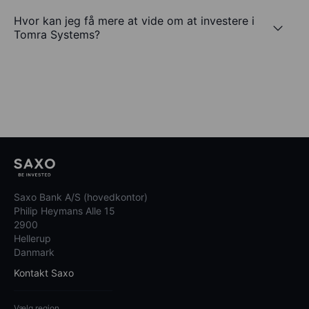
Hvor kan jeg få mere at vide om at investere i
Tomra Systems?
Saxo Bank A/S (hovedkontor)
Philip Heymans Alle 15
2900
Hellerup
Danmark
Kontakt Saxo
Vælg region