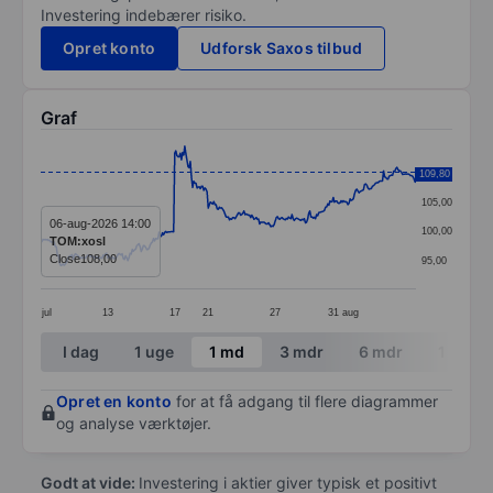
Investering indebærer risiko.
Opret konto
Udforsk Saxos tilbud
Graf
Chart
110,00
109,80
Line chart with 337 data points.
105,00
The chart has 1 X axis displaying categories.
06-aug-2026 14:00
100,00
TOM:xosl
The chart has 1 Y axis displaying values. Data ranges 
Close
108,00
95,00
jul
13
17
21
27
31
aug
End of interactive chart.
I dag
1 uge
1 md
3 mdr
6 mdr
1 år
Opret en konto
for at få adgang til flere diagrammer
og analyse værktøjer.
Godt at vide:
Investering i aktier giver typisk et positivt