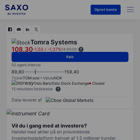
Opret konto
Tomra Systems
108,30
-1,50
/
-1,37%
14:45:00
Køb
52 ugers interval
89,80
158,40
Ticker
TOM:xosl
Valuta
NOK
Oslo Børs/Oslo Stock Exchange
Closed
15 minutters forsinkelse
Data leveret af
Vil du i gang med at investere?
Handel med aktier på en prisvindende
investeringsplatform betroet af 1,5 millioner kunder.