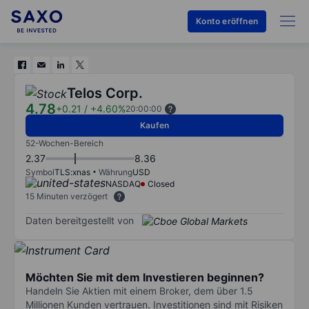
Konto eröffnen
Telos Corp.
4.78
+0.21
/
+4.60%
20:00:00
Kaufen
52-Wochen-Bereich
2.37
8.36
Symbol
TLS:xnas
Währung
USD
NASDAQ
Closed
15 Minuten verzögert
Daten bereitgestellt von
Möchten Sie mit dem Investieren beginnen?
Handeln Sie Aktien mit einem Broker, dem über 1.5
Millionen Kunden vertrauen. Investitionen sind mit Risiken