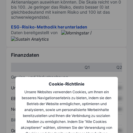
Aktienanlagen auswirken könnten. Die Skala reicht von 0
bis 100. Je geringer das Risiko, desto besser (0 ist
gleichbedeutend mit keinem Risiko und 100 ist das
schwerwiegendste).
ESG-Risiko-Methodik herunterladen
Daten bereitgestellt von
/
Finanzdaten
Q1
Q2
Gewinn- und Verlustrechnung
Cookie-Richtlinie
Umsatz
XXXXXXX
XXXXXXX
Unsere Websites verwenden Cookies, um Ihnen ein
besseres Navigationserlebnis zu bieten, indem sie den
EBITDA
XXXXXXX
XXXXXXX
Betrieb der Website ermöglichen, optimieren und
Nettoeinkommen
XXXXXXX
XXXXXXX
analysieren, sowie um personalisierte Werbeinhalte
bereitzustellen und Ihnen die Verbindung zu sozialen
Bilanz
Medien zu ermöglichen. Indem Sie "Alle Cookies
akzeptieren" wählen, stimmen Sie der Verwendung von
Gesamtvermögen
XXXXXXX
XXXXXXX