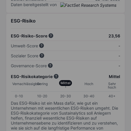
Daten bereitgestellt von
ESG-Risiko
ESG-Risiko-Score
23,56
Umwelt-Score
-
Sozialer Score
-
Governance-Score
-
ESG-Risikokategorie
Mittel
Mittel
Vernachlässigbar
Gering
Hoch
Sehr
hoch
0-10
10-20
20-30
30-40
40+
Das ESG-Risiko ist ein Mass dafür, wie gut ein
Unternehmen mit wesentlichen ESG-Risiken umgeht. Die
ESG-Risikokategorie von Sustainalytics soll Anlegern
helfen, finanziell wesentliche ESG-Risiken auf
Unternehmensebene zu identifizieren und zu verstehen,
wie sie sich auf die langfristige Performance von