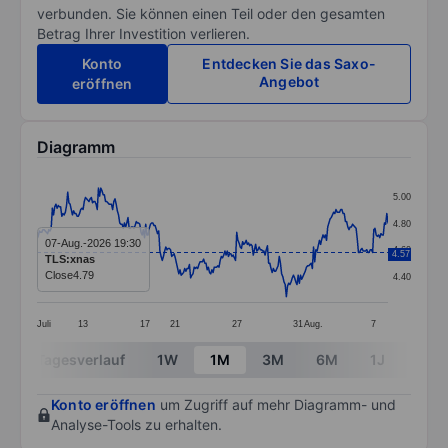
verbunden. Sie können einen Teil oder den gesamten
Betrag Ihrer Investition verlieren.
Konto
Entdecken Sie das Saxo-
Angebot
eröffnen
Diagramm
Chart
5.00
Line chart with 298 data points.
4.80
The chart has 1 X axis displaying categories.
07-Aug.-2026 19:30
4.60
4.57
TLS:xnas
The chart has 1 Y axis displaying values. Data ranges 
Close
4.79
4.40
Juli
13
17
21
27
31
Aug.
7
End of interactive chart.
Tagesverlauf
1W
1M
3M
6M
1J
3J
Konto eröffnen
um Zugriff auf mehr Diagramm- und
Analyse-Tools zu erhalten.