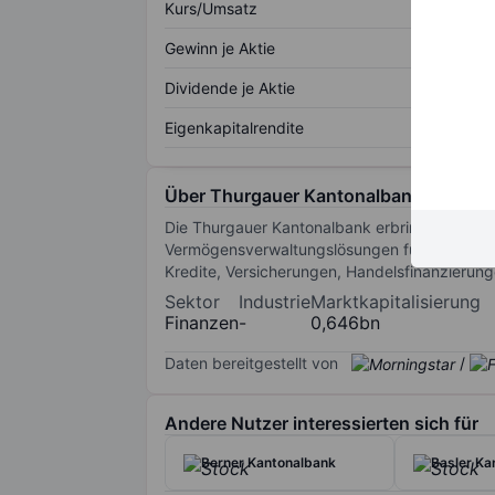
Kurs/Umsatz
Gewinn je Aktie
Dividende je Aktie
Eigenkapitalrendite
Über Thurgauer Kantonalbank
Die Thurgauer Kantonalbank erbringt Bankdie
Vermögensverwaltungslösungen für Privatpers
Kredite, Versicherungen, Handelsfinanzierun
Sektor
Industrie
Marktkapitalisierung
Finanzen
-
0,646bn
Daten bereitgestellt von
/
Andere Nutzer interessierten sich für
Berner Kantonalbank
Basler Ka