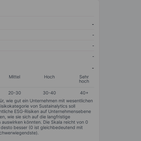
-
-
-
-
-
Mittel
Hoch
Sehr
hoch
20-30
30-40
40+
für, wie gut ein Unternehmen mit wesentlichen
ikokategorie von Sustainalytics soll
sentliche ESG-Risiken auf Unternehmensebene
n, wie sie sich auf die langfristige
auswirken könnten. Die Skala reicht von 0
, desto besser (0 ist gleichbedeutend mit
schwerwiegendste).