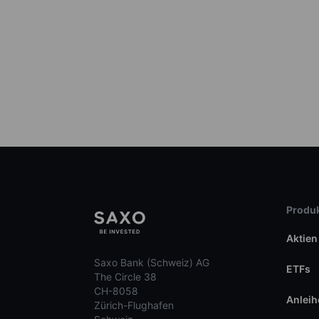
Produk
Aktien
Saxo Bank (Schweiz) AG
ETFs
The Circle 38
CH-8058
Anleih
Zürich-Flughafen