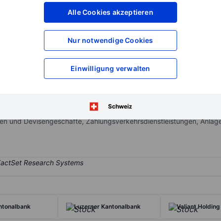
XXXXXXX
XXXXXXX
Alle Cookies akzeptieren
XXXXXXX
XXXXXXX
XXXXXXX
XXXXXXX
Nur notwendige Cookies
Konto eröffnen
um Zugriff auf mehr Di
XXXXXXX
XXXXXXX
Einwilligung verwalten
nstleistungen. Das Unternehmen befasst sich auch mit massgeschne
Schweiz
onen, Analyse und Optimierung von Finanzen und Immobilienentwick
gen und Devisengeschäfte, Zahlungsverkehrsdienstleistungen, Anla
ntonalbank
Luzerner Kantonalbank
Valiant Holdin