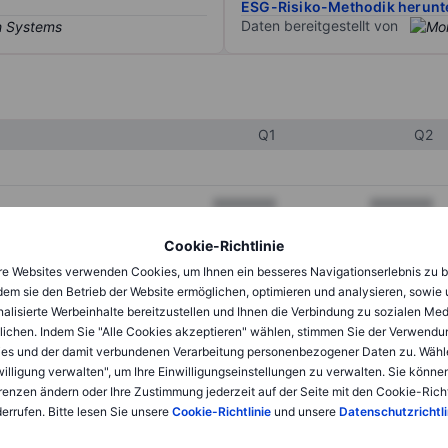
ESG-Risiko-Methodik herunt
Daten bereitgestellt von
Q1
Q2
XXXXXXX
XXXXXXX
XXXXXXX
XXXXXXX
Cookie-Richtlinie
e Websites verwenden Cookies, um Ihnen ein besseres Navigationserlebnis zu b
XXXXXXX
XXXXXXX
dem sie den Betrieb der Website ermöglichen, optimieren und analysieren, sowie
alisierte Werbeinhalte bereitzustellen und Ihnen die Verbindung zu sozialen Me
lichen. Indem Sie "Alle Cookies akzeptieren" wählen, stimmen Sie der Verwendu
XXXXXXX
XXXXXXX
es und der damit verbundenen Verarbeitung personenbezogener Daten zu. Wähl
willigung verwalten", um Ihre Einwilligungseinstellungen zu verwalten. Sie können
XXXXXXX
XXXXXXX
renzen ändern oder Ihre Zustimmung jederzeit auf der Seite mit den Cookie-Richt
errufen. Bitte lesen Sie unsere
Cookie-Richtlinie
und unsere
Datenschutzrichtli