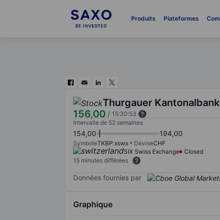
Produits
Plateformes
Com
Thurgauer Kantonalbank
156,00
/
15:30:53
Intervalle de 52 semaines
154,00
194,00
Symbole
TKBP:xswx
Devise
CHF
SIX Swiss Exchange
Closed
15 minutes différées
Données fournies par
Graphique