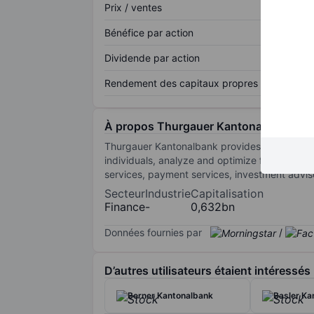
Prix / ventes
Bénéfice par action
Dividende par action
Rendement des capitaux propres
À propos Thurgauer Kantonalbank
Thurgauer Kantonalbank provides banking ser
individuals, analyze and optimize finances a
services, payment services, investment adviso
Secteur
Industrie
Capitalisation
Finance
-
0,632bn
Données fournies par
/
D’autres utilisateurs étaient intéressés
Berner Kantonalbank
Basler Ka