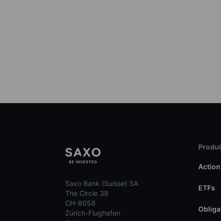
Produit
Action
Saxo Bank (Suisse) SA
ETFs
The Circle 38
CH-8058
Obliga
Zürich-Flughafen