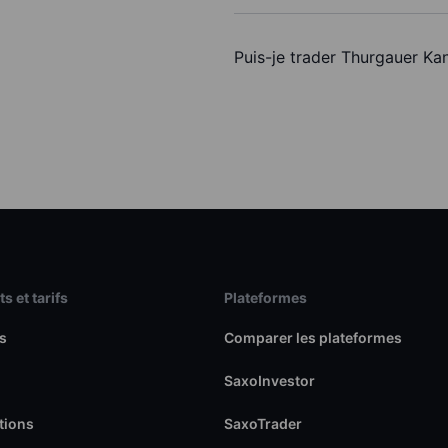
Puis-je trader Thurgauer K
s et tarifs
Plateformes
s
Comparer les plateformes
SaxoInvestor
tions
SaxoTrader