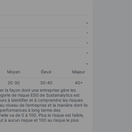
-
-
-
-
-
Moyen
Élevé
Majeur
20-30
30-40
40+
r la façon dont une entreprise gère les
gorie de risque ESG de Sustainalytics est
urs à identifier et à comprendre les risques
 niveau de l’entreprise et la manière dont ils
s performances à long terme des
elle va de 0 à 100. Plus le risque est faible,
ut à aucun risque et 100 au risque le plus