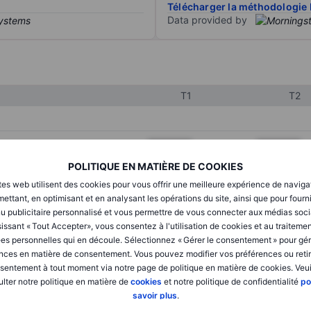
Télécharger la méthodologie 
Data provided by
T1
T2
XXXXXXX
XXXXXXX
POLITIQUE EN MATIÈRE DE COOKIES
XXXXXXX
XXXXXXX
tes web utilisent des cookies pour vous offrir une meilleure expérience de naviga
XXXXXXX
XXXXXXX
ettant, en optimisant et en analysant les opérations du site, ainsi que pour fourn
u publicitaire personnalisé et vous permettre de vous connecter aux médias soci
issant « Tout Accepter», vous consentez à l'utilisation de cookies et au traiteme
es personnelles qui en découle. Sélectionnez « Gérer le consentement » pour gér
XXXXXXX
XXXXXXX
nces en matière de consentement. Vous pouvez modifier vos préférences ou retir
sentement à tout moment via notre page de politique en matière de cookies. Veui
XXXXXXX
XXXXXXX
lter notre politique en matière de
cookies
et notre politique de confidentialité
po
savoir plus
.