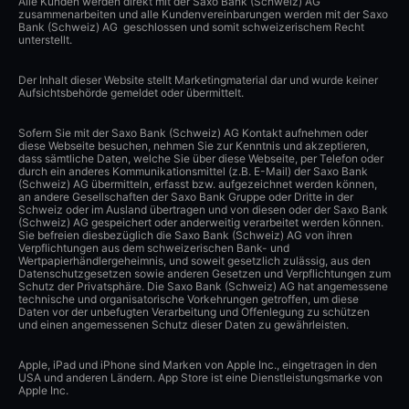
Alle Kunden werden direkt mit der Saxo Bank (Schweiz) AG
zusammenarbeiten und alle Kundenvereinbarungen werden mit der Saxo
Bank (Schweiz) AG geschlossen und somit schweizerischem Recht
unterstellt.
Der Inhalt dieser Website stellt Marketingmaterial dar und wurde keiner
Aufsichtsbehörde gemeldet oder übermittelt.
Sofern Sie mit der Saxo Bank (Schweiz) AG Kontakt aufnehmen oder
diese Webseite besuchen, nehmen Sie zur Kenntnis und akzeptieren,
dass sämtliche Daten, welche Sie über diese Webseite, per Telefon oder
durch ein anderes Kommunikationsmittel (z.B. E-Mail) der Saxo Bank
(Schweiz) AG übermitteln, erfasst bzw. aufgezeichnet werden können,
an andere Gesellschaften der Saxo Bank Gruppe oder Dritte in der
Schweiz oder im Ausland übertragen und von diesen oder der Saxo Bank
(Schweiz) AG gespeichert oder anderweitig verarbeitet werden können.
Sie befreien diesbezüglich die Saxo Bank (Schweiz) AG von ihren
Verpflichtungen aus dem schweizerischen Bank- und
Wertpapierhändlergeheimnis, und soweit gesetzlich zulässig, aus den
Datenschutzgesetzen sowie anderen Gesetzen und Verpflichtungen zum
Schutz der Privatsphäre. Die Saxo Bank (Schweiz) AG hat angemessene
technische und organisatorische Vorkehrungen getroffen, um diese
Daten vor der unbefugten Verarbeitung und Offenlegung zu schützen
und einen angemessenen Schutz dieser Daten zu gewährleisten.
Apple, iPad und iPhone sind Marken von Apple Inc., eingetragen in den
USA und anderen Ländern. App Store ist eine Dienstleistungsmarke von
Apple Inc.