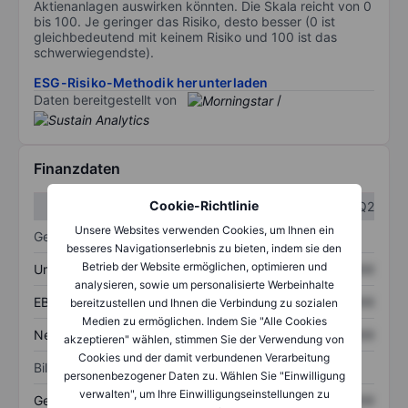
Aktienanlagen auswirken könnten. Die Skala reicht von 0
bis 100. Je geringer das Risiko, desto besser (0 ist
gleichbedeutend mit keinem Risiko und 100 ist das
schwerwiegendste).
ESG-Risiko-Methodik herunterladen
Daten bereitgestellt von
/
Finanzdaten
Cookie-Richtlinie
Q1
Q2
Unsere Websites verwenden Cookies, um Ihnen ein
Gewinn- und Verlustrechnung
besseres Navigationserlebnis zu bieten, indem sie den
Betrieb der Website ermöglichen, optimieren und
Umsatz
XXXXXXX
XXXXXXX
analysieren, sowie um personalisierte Werbeinhalte
EBITDA
XXXXXXX
XXXXXXX
bereitzustellen und Ihnen die Verbindung zu sozialen
Medien zu ermöglichen. Indem Sie "Alle Cookies
Nettoeinkommen
XXXXXXX
XXXXXXX
akzeptieren" wählen, stimmen Sie der Verwendung von
Cookies und der damit verbundenen Verarbeitung
Bilanz
personenbezogener Daten zu. Wählen Sie "Einwilligung
verwalten", um Ihre Einwilligungseinstellungen zu
Gesamtvermögen
XXXXXXX
XXXXXXX