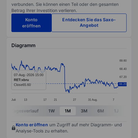
verbunden. Sie können einen Teil oder den gesamten
Betrag Ihrer Investition verlieren.
Konto
Entdecken Sie das Saxo-
Angebot
eröffnen
Diagramm
Chart
69.60
Line chart with 340 data points.
68.40
The chart has 1 X axis displaying categories.
07-Aug.-2026 15:00
67.20
RET:xbru
The chart has 1 Y axis displaying values. Data ranges 
66.20
Close
65.60
66.00
Juli
13
17
21
27
31
Aug.
7
End of interactive chart.
Tagesverlauf
1W
1M
3M
6M
1J
3J
Konto eröffnen
um Zugriff auf mehr Diagramm- und
Analyse-Tools zu erhalten.