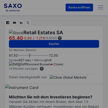
Konto eröffnen
Retail Estates SA
65.40
-0.80
/
-1.21%
15:55:00
Kaufen
52-Wochen-Bereich
61.50
72.00
Symbol
RET:xbru
Währung
EUR
Euronext Brussels
Closed
15 Minuten verzögert
Daten bereitgestellt von
Möchten Sie mit dem Investieren beginnen?
Handeln Sie Aktien mit einem Broker, dem über 1.5
Millionen Kunden vertrauen. Investitionen sind mit Risiken