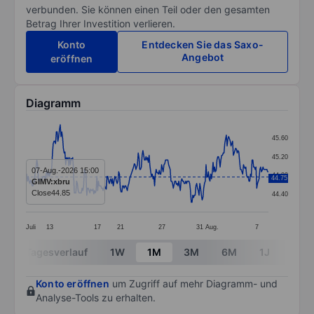
verbunden. Sie können einen Teil oder den gesamten
Betrag Ihrer Investition verlieren.
Konto
Entdecken Sie das Saxo-
Angebot
eröffnen
Diagramm
Chart
45.60
Line chart with 312 data points.
45.20
The chart has 1 X axis displaying categories.
07-Aug.-2026 15:00
44.80
44.75
GIMV:xbru
The chart has 1 Y axis displaying values. Data ranges
Close
44.85
44.40
Juli
13
17
21
27
31
Aug.
7
End of interactive chart.
Tagesverlauf
1W
1M
3M
6M
1J
3J
Konto eröffnen
um Zugriff auf mehr Diagramm- und
Analyse-Tools zu erhalten.