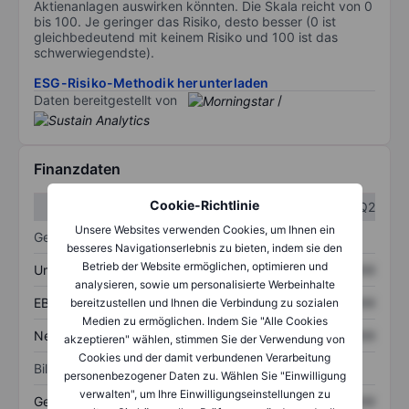
Aktienanlagen auswirken könnten. Die Skala reicht von 0
bis 100. Je geringer das Risiko, desto besser (0 ist
gleichbedeutend mit keinem Risiko und 100 ist das
schwerwiegendste).
ESG-Risiko-Methodik herunterladen
Daten bereitgestellt von
/
Finanzdaten
Cookie-Richtlinie
Q1
Q2
Unsere Websites verwenden Cookies, um Ihnen ein
Gewinn- und Verlustrechnung
besseres Navigationserlebnis zu bieten, indem sie den
Betrieb der Website ermöglichen, optimieren und
Umsatz
XXXXXXX
XXXXXXX
analysieren, sowie um personalisierte Werbeinhalte
EBITDA
XXXXXXX
XXXXXXX
bereitzustellen und Ihnen die Verbindung zu sozialen
Medien zu ermöglichen. Indem Sie "Alle Cookies
Nettoeinkommen
XXXXXXX
XXXXXXX
akzeptieren" wählen, stimmen Sie der Verwendung von
Cookies und der damit verbundenen Verarbeitung
Bilanz
personenbezogener Daten zu. Wählen Sie "Einwilligung
verwalten", um Ihre Einwilligungseinstellungen zu
Gesamtvermögen
XXXXXXX
XXXXXXX