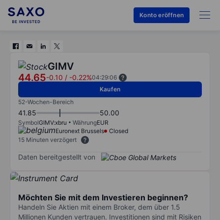
Konto eröffnen
GIMV
44.65
-0.10
/
-0.22%
04:29:06
Kaufen
52-Wochen-Bereich
41.85
50.00
Symbol
GIMV:xbru
Währung
EUR
Euronext Brussels
Closed
15 Minuten verzögert
Daten bereitgestellt von
Möchten Sie mit dem Investieren beginnen?
Handeln Sie Aktien mit einem Broker, dem über 1.5
Millionen Kunden vertrauen. Investitionen sind mit Risiken