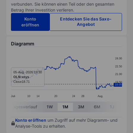
verbunden. Sie können einen Teil oder den gesamten
Betrag Ihrer Investition verlieren.
Konto
Entdecken Sie das Saxo-
Angebot
eröffnen
Diagramm
Chart
24.00
Line chart with 299 data points.
22.50
The chart has 1 X axis displaying categories.
05-Aug.-2026 19:30
21.00
OLN:xnys
The chart has 1 Y axis displaying values. Data ranges 
Close
18.71
19.50
19.05
Juli
10
14
20
24
28
Aug.
End of interactive chart.
Tagesverlauf
1W
1M
3M
6M
1J
3J
Konto eröffnen
um Zugriff auf mehr Diagramm- und
Analyse-Tools zu erhalten.