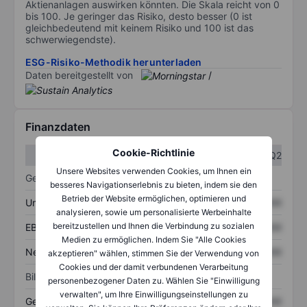
Aktienanlagen auswirken könnten. Die Skala reicht von 0
bis 100. Je geringer das Risiko, desto besser (0 ist
gleichbedeutend mit keinem Risiko und 100 ist das
schwerwiegendste).
ESG-Risiko-Methodik herunterladen
Daten bereitgestellt von
/
Finanzdaten
Cookie-Richtlinie
Q1
Q2
Unsere Websites verwenden Cookies, um Ihnen ein
Gewinn- und Verlustrechnung
besseres Navigationserlebnis zu bieten, indem sie den
Betrieb der Website ermöglichen, optimieren und
Umsatz
XXXXXXX
XXXXXXX
analysieren, sowie um personalisierte Werbeinhalte
bereitzustellen und Ihnen die Verbindung zu sozialen
EBITDA
XXXXXXX
XXXXXXX
Medien zu ermöglichen. Indem Sie "Alle Cookies
Nettoeinkommen
XXXXXXX
XXXXXXX
akzeptieren" wählen, stimmen Sie der Verwendung von
Cookies und der damit verbundenen Verarbeitung
Bilanz
personenbezogener Daten zu. Wählen Sie "Einwilligung
verwalten", um Ihre Einwilligungseinstellungen zu
Gesamtvermögen
XXXXXXX
XXXXXXX