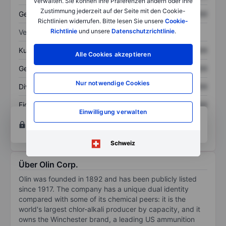
verwalten. Sie können Ihre Präferenzen ändern oder Ihre
Zustimmung jederzeit auf der Seite mit den Cookie-
Gesamtschulden
XXXXXXX
XXXXXXX
Richtlinien widerrufen. Bitte lesen Sie unsere
Cookie-
Richtlinie
und unsere
Datenschutzrichtlinie
.
Verhältnisse
Kurs/Umsatz
XXXXXXX
XXXXXXX
Alle Cookies akzeptieren
Gewinn je Aktie
XXXXXXX
XXXXXXX
Nur notwendige Cookies
Dividende je Aktie
XXXXXXX
XXXXXXX
Eigenkapitalrendite
XXXXXXX
XXXXXXX
Einwilligung verwalten
Konto eröffnen
um Zugriff auf mehr Diagramm-
und Analyse-Tools zu erhalten.
Schweiz
Über Olin Corp.
Olin was founded in 1892 and has been publicly listed
since 1917. The company has a unique dual identity
compared with some of its chemical peers: it is the
world's largest chlor-alkali producer by capacity, and it
owns the Winchester brand, a leading US ammunition