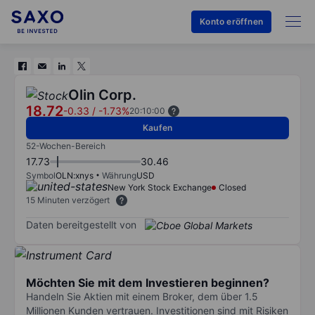
Konto eröffnen
Olin Corp.
18.72
-0.33
/
-1.73%
20:10:00
Kaufen
52-Wochen-Bereich
17.73
30.46
Symbol
OLN:xnys
Währung
USD
New York Stock Exchange
Closed
15 Minuten verzögert
Daten bereitgestellt von
Möchten Sie mit dem Investieren beginnen?
Handeln Sie Aktien mit einem Broker, dem über 1.5
Millionen Kunden vertrauen. Investitionen sind mit Risiken