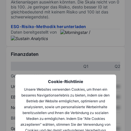
Aktienanlagen auswirken könnten. Die Skala reicht von 0
bis 100. Je geringer das Risiko, desto besser (0 ist
gleichbedeutend mit keinem Risiko und 100 ist das
schwerwiegendste).
ESG-Risiko-Methodik herunterladen
Daten bereitgestellt von
/
Finanzdaten
Q1
Q2
Gewinn- und Verlustrechnung
Cookie-Richtlinie
Umsatz
XXXXXXX
XXXXXXX
Unsere Websites verwenden Cookies, um Ihnen ein
besseres Navigationserlebnis zu bieten, indem sie den
EBITDA
XXXXXXX
XXXXXXX
Betrieb der Website ermöglichen, optimieren und
analysieren, sowie um personalisierte Werbeinhalte
Nettoeinkommen
XXXXXXX
XXXXXXX
bereitzustellen und Ihnen die Verbindung zu sozialen
Bilanz
Medien zu ermöglichen. Indem Sie "Alle Cookies
akzeptieren" wählen, stimmen Sie der Verwendung von
Gesamtvermögen
XXXXXXX
XXXXXXX
Cookies und der damit verbundenen Verarbeitung