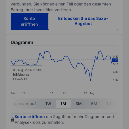
verbunden. Sie können einen Teil oder den gesamten
Betrag Ihrer Investition verlieren.
Konto
Entdecken Sie das Saxo-
Angebot
eröffnen
Diagramm
Chart
5.40
5.26
Line chart with 63 data points.
5.10
The chart has 1 X axis displaying categories.
06-Aug.-2026 19:30
4.80
MSAI:xnas
The chart has 1 Y axis displaying values. Data ranges 
Close
5.12
4.50
Juli
13
17
21
27
Aug.
End of interactive chart.
Tagesverlauf
1W
1M
3M
6M
1J
3J
Konto eröffnen
um Zugriff auf mehr Diagramm- und
Analyse-Tools zu erhalten.