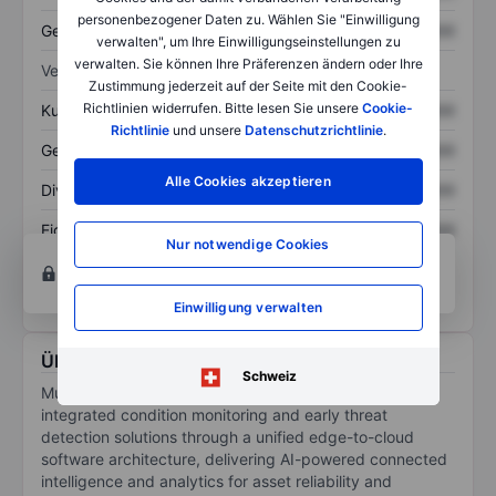
personenbezogener Daten zu. Wählen Sie "Einwilligung
Gesamtschulden
XXXXXXX
XXXXXXX
verwalten", um Ihre Einwilligungseinstellungen zu
verwalten. Sie können Ihre Präferenzen ändern oder Ihre
Verhältnisse
Zustimmung jederzeit auf der Seite mit den Cookie-
Richtlinien widerrufen. Bitte lesen Sie unsere
Cookie-
Kurs/Umsatz
XXXXXXX
XXXXXXX
Richtlinie
und unsere
Datenschutzrichtlinie
.
Gewinn je Aktie
XXXXXXX
XXXXXXX
Alle Cookies akzeptieren
Dividende je Aktie
XXXXXXX
XXXXXXX
Eigenkapitalrendite
XXXXXXX
XXXXXXX
Nur notwendige Cookies
Konto eröffnen
um Zugriff auf mehr Diagramm-
und Analyse-Tools zu erhalten.
Einwilligung verwalten
Über MultiSensor AI Holdings Inc.
Schweiz
MultiSensor AI Holdings Inc builds and deploys
integrated condition monitoring and early threat
detection solutions through a unified edge-to-cloud
software architecture, delivering AI-powered connected
intelligence and analytics for asset reliability and