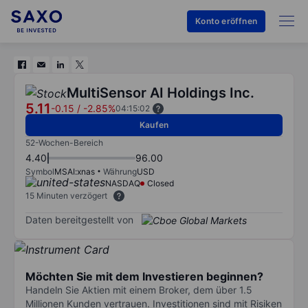
Konto eröffnen
MultiSensor AI Holdings Inc.
5.11
-0.15
/
-2.85%
04:15:02
Kaufen
52-Wochen-Bereich
4.40
96.00
Symbol
MSAI:xnas
Währung
USD
NASDAQ
Closed
15 Minuten verzögert
Daten bereitgestellt von
Möchten Sie mit dem Investieren beginnen?
Handeln Sie Aktien mit einem Broker, dem über 1.5
Millionen Kunden vertrauen. Investitionen sind mit Risiken