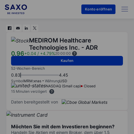
Konto eröffnen
MEDIROM Healthcare
Technologies Inc. - ADR
0.96
+0.04
/
+4.79%
20:00:00
Kaufen
52-Wochen-Bereich
0.83
4.45
Symbol
MRM:xnas
Währung
USD
NASDAQ (Small cap)
Closed
15 Minuten verzögert
Daten bereitgestellt von
Möchten Sie mit dem Investieren beginnen?
Handeln Sie Aktien mit einem Broker, dem über 1.5