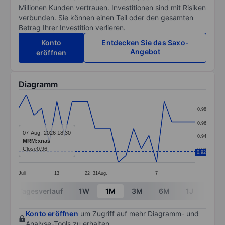
Millionen Kunden vertrauen. Investitionen sind mit Risiken
verbunden. Sie können einen Teil oder den gesamten
Betrag Ihrer Investition verlieren.
Konto
Entdecken Sie das Saxo-
Angebot
eröffnen
Diagramm
Chart
0.98
Line chart with 24 data points.
0.96
The chart has 1 X axis displaying categories.
07-Aug.-2026 18:30
0.94
MRM:xnas
The chart has 1 Y axis displaying values. Data ranges 
Close
0.96
0.92
0.92
Juli
13
22
31
Aug.
7
End of interactive chart.
Tagesverlauf
1W
1M
3M
6M
1J
3J
Konto eröffnen
um Zugriff auf mehr Diagramm- und
Analyse-Tools zu erhalten.