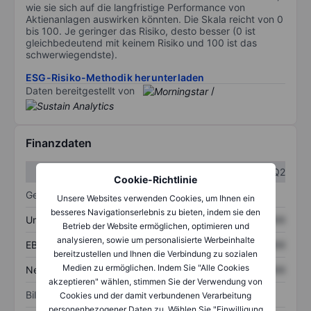
wie sie sich auf die langfristige Performance von
Aktienanlagen auswirken könnten. Die Skala reicht von 0
bis 100. Je geringer das Risiko, desto besser (0 ist
gleichbedeutend mit keinem Risiko und 100 ist das
schwerwiegendste).
ESG-Risiko-Methodik herunterladen
Daten bereitgestellt von
/
Finanzdaten
Q1
Q2
Cookie-Richtlinie
Gewinn- und Verlustrechnung
Unsere Websites verwenden Cookies, um Ihnen ein
besseres Navigationserlebnis zu bieten, indem sie den
Umsatz
XXXXXXX
XXXXXXX
Betrieb der Website ermöglichen, optimieren und
analysieren, sowie um personalisierte Werbeinhalte
EBITDA
XXXXXXX
XXXXXXX
bereitzustellen und Ihnen die Verbindung zu sozialen
Medien zu ermöglichen. Indem Sie "Alle Cookies
Nettoeinkommen
XXXXXXX
XXXXXXX
akzeptieren" wählen, stimmen Sie der Verwendung von
Bilanz
Cookies und der damit verbundenen Verarbeitung
personenbezogener Daten zu. Wählen Sie "Einwilligung