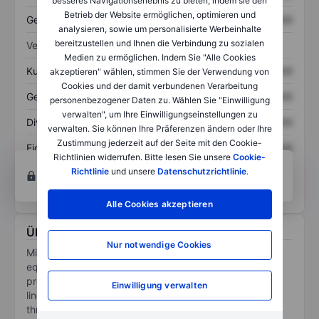
besseres Navigationserlebnis zu bieten, indem sie den
Betrieb der Website ermöglichen, optimieren und
Gesamtschulden
XXXXXXX
XXXXXXX
analysieren, sowie um personalisierte Werbeinhalte
bereitzustellen und Ihnen die Verbindung zu sozialen
Verhältnisse
Medien zu ermöglichen. Indem Sie "Alle Cookies
Kurs/Umsatz
XXXXXXX
XXXXXXX
akzeptieren" wählen, stimmen Sie der Verwendung von
Cookies und der damit verbundenen Verarbeitung
Gewinn je Aktie
XXXXXXX
XXXXXXX
personenbezogener Daten zu. Wählen Sie "Einwilligung
verwalten", um Ihre Einwilligungseinstellungen zu
Dividende je Aktie
XXXXXXX
XXXXXXX
verwalten. Sie können Ihre Präferenzen ändern oder Ihre
Zustimmung jederzeit auf der Seite mit den Cookie-
Eigenkapitalrendite
XXXXXXX
XXXXXXX
Richtlinien widerrufen. Bitte lesen Sie unsere
Cookie-
Konto eröffnen
um Zugriff auf mehr Diagramm-
Richtlinie
und unsere
Datenschutzrichtlinie
.
und Analyse-Tools zu erhalten.
Alle Cookies akzeptieren
Über Midera Food Processing Inc
Nur notwendige Cookies
Midera Food Processing Inc provides food processing
equipment and automation solutions for industrial
protein, bakery, and snack producers, delivering total
Einwilligung verwalten
line solutions from preparation and thermal processing
through packaging. The company operates through a