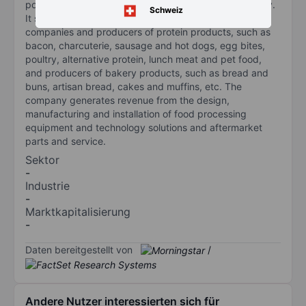
portfolio of brands and serves food processors globally.
Schweiz
It serves various international food processing
companies and producers of protein products, such as
bacon, charcuterie, sausage and hot dogs, egg bites,
poultry, alternative protein, lunch meat and pet food,
and producers of bakery products, such as bread and
buns, artisan bread, cakes and muffins, etc. The
company generates revenue from the design,
manufacturing and installation of food processing
equipment and technology solutions and aftermarket
parts and service.
Sektor
-
Industrie
-
Marktkapitalisierung
-
Daten bereitgestellt von
/
Andere Nutzer interessierten sich für