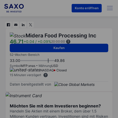
Konto eröffnen
Midera Food Processing Inc
46.71
+0.04
/
+0.09%
20:00:00
Kaufen
52-Wochen-Bereich
33.00
49.86
Symbol
MFP:xnas
Währung
USD
NASDAQ
Closed
15 Minuten verzögert
Daten bereitgestellt von
Möchten Sie mit dem Investieren beginnen?
Handeln Sie Aktien mit einem Broker, dem über 1.5
Millionen Kunden vertrauen. Investitionen sind mit Risiken