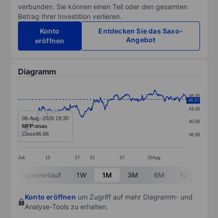
verbunden. Sie können einen Teil oder den gesamten
Betrag Ihrer Investition verlieren.
Konto
Entdecken Sie das Saxo-
Angebot
eröffnen
Diagramm
Chart
48.00
46.67
Line chart with 295 data points.
44.00
The chart has 1 X axis displaying categories.
06-Aug.-2026 19:30
40.00
MFP:xnas
The chart has 1 Y axis displaying values. Data ranges 
Close
46.68
36.00
Juli
13
17
21
27
31
Aug.
End of interactive chart.
Tagesverlauf
1W
1M
3M
6M
1J
3J
Konto eröffnen
um Zugriff auf mehr Diagramm- und
Analyse-Tools zu erhalten.