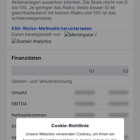
Aktienanlagen auswirken könnten. Die Skala reicht von 0
bis 100. Je geringer das Risiko, desto besser (0 ist
gleichbedeutend mit keinem Risiko und 100 ist das
schwerwiegendste).
ESG-Risiko-Methodik herunterladen
Daten bereitgestellt von
/
Finanzdaten
Q1
Q2
Gewinn- und Verlustrechnung
Umsatz
XXXXXXX
XXXXXXX
EBITDA
XXXXXXX
XXXXXXX
Nettoeinkommen
XXXXXXX
XXXXXXX
Cookie-Richtlinie
Bilanz
Unsere Websites verwenden Cookies, um Ihnen ein
Gesamtvermögen
XXXXXXX
XXXXXXX