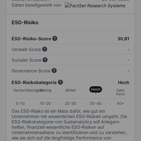
Daten bereitgestellt von
ESG-Risiko
ESG-Risiko-Score
30,81
Umwelt-Score
-
Sozialer Score
-
Governance-Score
-
ESG-Risikokategorie
Hoch
Hoch
Vernachlässigbar
Gering
Mittel
Sehr
hoch
0-10
10-20
20-30
30-40
40+
Das ESG-Risiko ist ein Mass dafür, wie gut ein
Unternehmen mit wesentlichen ESG-Risiken umgeht. Die
ESG-Risikokategorie von Sustainalytics soll Anlegern
helfen, finanziell wesentliche ESG-Risiken auf
Unternehmensebene zu identifizieren und zu verstehen,
wie sie sich auf die langfristige Performance von