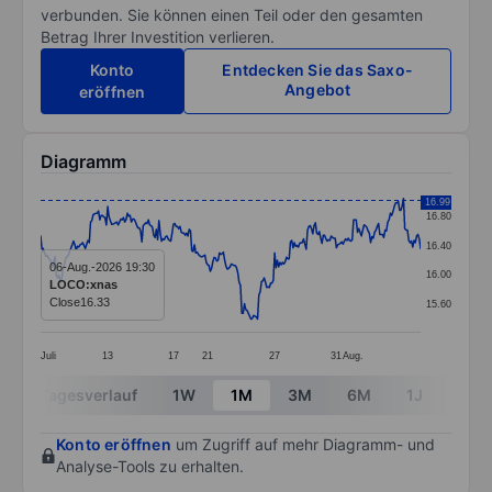
verbunden. Sie können einen Teil oder den gesamten
Betrag Ihrer Investition verlieren.
Konto
Entdecken Sie das Saxo-
Angebot
eröffnen
Diagramm
Chart
16.99
16.80
Line chart with 290 data points.
16.40
The chart has 1 X axis displaying categories.
06-Aug.-2026 19:30
16.00
LOCO:xnas
The chart has 1 Y axis displaying values. Data ranges 
Close
16.33
15.60
Juli
13
17
21
27
31
Aug.
End of interactive chart.
Tagesverlauf
1W
1M
3M
6M
1J
3J
Konto eröffnen
um Zugriff auf mehr Diagramm- und
Analyse-Tools zu erhalten.