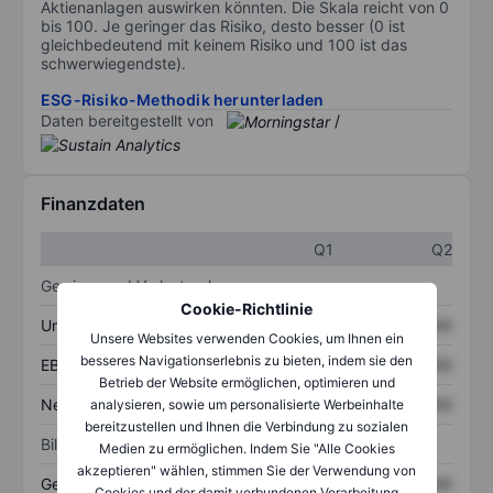
Aktienanlagen auswirken könnten. Die Skala reicht von 0
bis 100. Je geringer das Risiko, desto besser (0 ist
gleichbedeutend mit keinem Risiko und 100 ist das
schwerwiegendste).
ESG-Risiko-Methodik herunterladen
Daten bereitgestellt von
/
Finanzdaten
Q1
Q2
Gewinn- und Verlustrechnung
Cookie-Richtlinie
Umsatz
XXXXXXX
XXXXXXX
Unsere Websites verwenden Cookies, um Ihnen ein
besseres Navigationserlebnis zu bieten, indem sie den
EBITDA
XXXXXXX
XXXXXXX
Betrieb der Website ermöglichen, optimieren und
Nettoeinkommen
XXXXXXX
XXXXXXX
analysieren, sowie um personalisierte Werbeinhalte
bereitzustellen und Ihnen die Verbindung zu sozialen
Bilanz
Medien zu ermöglichen. Indem Sie "Alle Cookies
akzeptieren" wählen, stimmen Sie der Verwendung von
Gesamtvermögen
XXXXXXX
XXXXXXX
Cookies und der damit verbundenen Verarbeitung