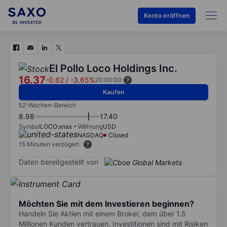
Konto eröffnen
El Pollo Loco Holdings Inc.
16.37
-0.62
/
-3.65%
20:00:00
Kaufen
52-Wochen-Bereich
8.98
17.40
Symbol
LOCO:xnas
Währung
USD
NASDAQ
Closed
15 Minuten verzögert
Daten bereitgestellt von
Möchten Sie mit dem Investieren beginnen?
Handeln Sie Aktien mit einem Broker, dem über 1.5
Millionen Kunden vertrauen. Investitionen sind mit Risiken