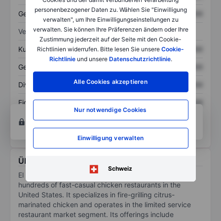
personenbezogener Daten zu. Wählen Sie "Einwilligung
Gesamtschulden
XXXXXXX
XXXXXXX
verwalten", um Ihre Einwilligungseinstellungen zu
verwalten. Sie können Ihre Präferenzen ändern oder Ihre
Verhältnisse
Zustimmung jederzeit auf der Seite mit den Cookie-
Kurs/Umsatz
XXXXXXX
XXXXXXX
Richtlinien widerrufen. Bitte lesen Sie unsere
Cookie-
Richtlinie
und unsere
Datenschutzrichtlinie
.
Gewinn je Aktie
XXXXXXX
XXXXXXX
Alle Cookies akzeptieren
Dividende je Aktie
XXXXXXX
XXXXXXX
Eigenkapitalrendite
XXXXXXX
XXXXXXX
Nur notwendige Cookies
Konto eröffnen
um Zugriff auf mehr Diagramm-
und Analyse-Tools zu erhalten.
Einwilligung verwalten
Über El Pollo Loco Holdings Inc.
Schweiz
El Pollo Loco Holdings Inc operates and franchises
hundreds of fast-casual chicken restaurants in the
United States. It specializes in fire-grilling citrus-
marinated chicken and operates in the limited service
restaurant market segment. Its offerings include