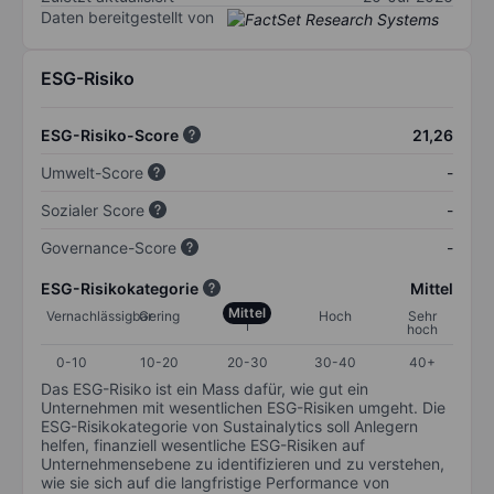
Daten bereitgestellt von
ESG-Risiko
ESG-Risiko-Score
21,26
Umwelt-Score
-
Sozialer Score
-
Governance-Score
-
ESG-Risikokategorie
Mittel
Mittel
Vernachlässigbar
Gering
Hoch
Sehr
hoch
0-10
10-20
20-30
30-40
40+
Das ESG-Risiko ist ein Mass dafür, wie gut ein
Unternehmen mit wesentlichen ESG-Risiken umgeht. Die
ESG-Risikokategorie von Sustainalytics soll Anlegern
helfen, finanziell wesentliche ESG-Risiken auf
Unternehmensebene zu identifizieren und zu verstehen,
wie sie sich auf die langfristige Performance von