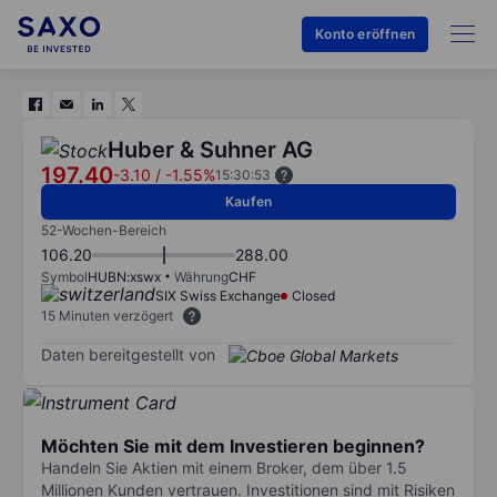
Konto eröffnen
Huber & Suhner AG
197.40
-3.10
/
-1.55%
15:30:53
Kaufen
52-Wochen-Bereich
106.20
288.00
Symbol
HUBN:xswx
Währung
CHF
SIX Swiss Exchange
Closed
15 Minuten verzögert
Daten bereitgestellt von
Möchten Sie mit dem Investieren beginnen?
Handeln Sie Aktien mit einem Broker, dem über 1.5
Millionen Kunden vertrauen. Investitionen sind mit Risiken