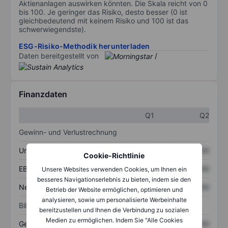
Aktienanlagen auswirken könnten. Die Skala reicht von 0
bis 100. Je geringer das Risiko, desto besser (0 ist
gleichbedeutend mit keinem Risiko und 100 ist das
schwerwiegendste).
ESG-Risiko-Methodik herunterladen
Daten bereitgestellt von
/
Finanzdaten
Q1
Q2
Gewinn- und Verlustrechnung
Umsatz
XXXXXXX
XXXXXXX
Cookie-Richtlinie
EBITDA
XXXXXXX
XXXXXXX
Unsere Websites verwenden Cookies, um Ihnen ein
besseres Navigationserlebnis zu bieten, indem sie den
Nettoeinkommen
XXXXXXX
XXXXXXX
Betrieb der Website ermöglichen, optimieren und
analysieren, sowie um personalisierte Werbeinhalte
Bilanz
bereitzustellen und Ihnen die Verbindung zu sozialen
Medien zu ermöglichen. Indem Sie "Alle Cookies
Gesamtvermögen
XXXXXXX
XXXXXXX