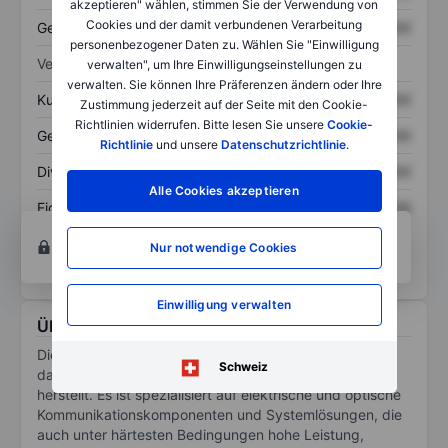
akzeptieren" wählen, stimmen Sie der Verwendung von
Cookies und der damit verbundenen Verarbeitung
Gesamtschulden
XXXXXXX
XXXXXXX
personenbezogener Daten zu. Wählen Sie "Einwilligung
Verhältnisse
verwalten", um Ihre Einwilligungseinstellungen zu
verwalten. Sie können Ihre Präferenzen ändern oder Ihre
Kurs/Umsatz
XXXXXXX
XXXXXXX
Zustimmung jederzeit auf der Seite mit den Cookie-
Richtlinien widerrufen. Bitte lesen Sie unsere
Cookie-
Gewinn je Aktie
XXXXXXX
XXXXXXX
Richtlinie
und unsere
Datenschutzrichtlinie
.
Dividende je Aktie
XXXXXXX
XXXXXXX
Alle Cookies akzeptieren
Eigenkapitalrendite
XXXXXXX
XXXXXXX
Konto eröffnen
um Zugriff auf mehr Diagramm-
Nur notwendige Cookies
und Analyse-Tools zu erhalten.
Einwilligung verwalten
Über Huber & Suhner AG
Die Huber & Suhner AG ist ein Schweizer Unternehmen,
Schweiz
das Daten- und Energieverbindungen entwickelt und
herstellt. Es ist spezialisiert auf elektrische und optische
Kommunikationskomponenten und Systemlösungen, die
auch unter härtesten Bedingungen hohe Leistung,