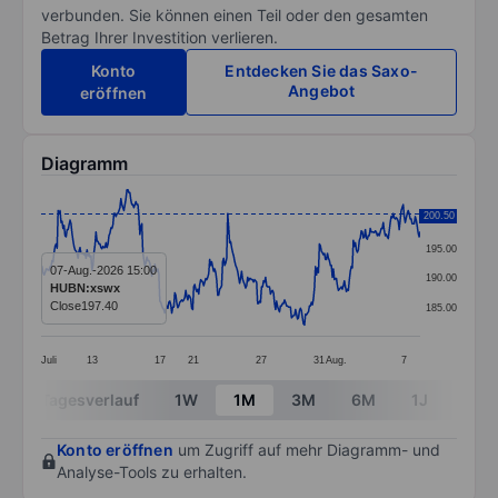
verbunden. Sie können einen Teil oder den gesamten
Betrag Ihrer Investition verlieren.
Konto
Entdecken Sie das Saxo-
Angebot
eröffnen
Diagramm
Chart
200.50
200.00
Line chart with 381 data points.
195.00
The chart has 1 X axis displaying categories.
07-Aug.-2026 15:00
190.00
HUBN:xswx
The chart has 1 Y axis displaying values. Data ranges 
Close
197.40
185.00
Juli
13
17
21
27
31
Aug.
7
End of interactive chart.
Tagesverlauf
1W
1M
3M
6M
1J
3J
Konto eröffnen
um Zugriff auf mehr Diagramm- und
Analyse-Tools zu erhalten.