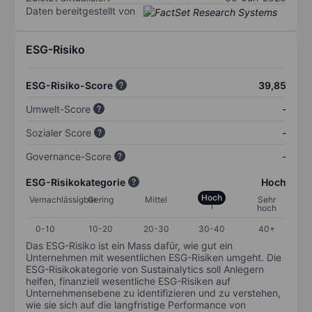
Daten bereitgestellt von
ESG-Risiko
ESG-Risiko-Score
39,85
Umwelt-Score
-
Sozialer Score
-
Governance-Score
-
ESG-Risikokategorie
Hoch
Hoch
Vernachlässigbar
Gering
Mittel
Sehr
hoch
0-10
10-20
20-30
30-40
40+
Das ESG-Risiko ist ein Mass dafür, wie gut ein
Unternehmen mit wesentlichen ESG-Risiken umgeht. Die
ESG-Risikokategorie von Sustainalytics soll Anlegern
helfen, finanziell wesentliche ESG-Risiken auf
Unternehmensebene zu identifizieren und zu verstehen,
wie sie sich auf die langfristige Performance von