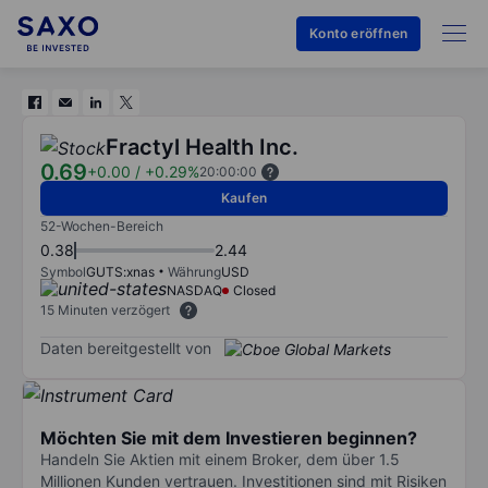
Konto eröffnen
Fractyl Health Inc.
0.69
+0.00
/
+0.29%
20:00:00
Kaufen
52-Wochen-Bereich
0.38
2.44
Symbol
GUTS:xnas
Währung
USD
NASDAQ
Closed
15 Minuten verzögert
Daten bereitgestellt von
Möchten Sie mit dem Investieren beginnen?
Handeln Sie Aktien mit einem Broker, dem über 1.5
Millionen Kunden vertrauen. Investitionen sind mit Risiken