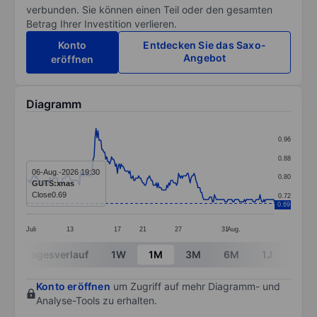
verbunden. Sie können einen Teil oder den gesamten
Betrag Ihrer Investition verlieren.
Konto
Entdecken Sie das Saxo-
Angebot
eröffnen
Diagramm
Chart
0.96
Line chart with 257 data points.
0.88
The chart has 1 X axis displaying categories.
06-Aug.-2026 19:30
0.80
GUTS:xnas
The chart has 1 Y axis displaying values. Data ranges 
Close
0.69
0.72
0.69
Juli
13
17
21
27
31
Aug.
End of interactive chart.
Tagesverlauf
1W
1M
3M
6M
1J
3J
Konto eröffnen
um Zugriff auf mehr Diagramm- und
Analyse-Tools zu erhalten.