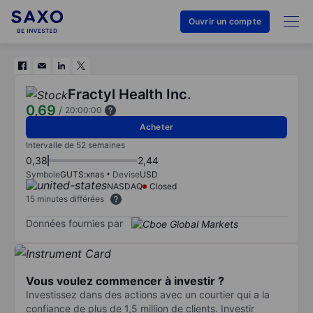
Ouvrir un compte
Fractyl Health Inc.
0,69
/
20:00:00
Acheter
Intervalle de 52 semaines
0,38
2,44
Symbole
GUTS:xnas
Devise
USD
NASDAQ
Closed
15 minutes différées
Données fournies par
Vous voulez commencer à investir ?
Investissez dans des actions avec un courtier qui a la
confiance de plus de 1,5 million de clients. Investir