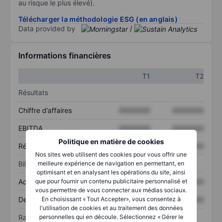
au risque le plus élevé).
Télécharger la méthodologie ESG (en anglais)
Data provided by
/
Informations financières
T1
T2
Résultats
Chiffre d’affaires
XXXXXXX
XXXXXXX
EBITDA
XXXXXXX
XXXXXXX
Politique en matière de cookies
Résultat net
XXXXXXX
XXXXXXX
Nos sites web utilisent des cookies pour vous offrir une
meilleure expérience de navigation en permettant, en
Bilan
optimisant et en analysant les opérations du site, ainsi
que pour fournir un contenu publicitaire personnalisé et
Actif total
XXXXXXX
XXXXXXX
vous permettre de vous connecter aux médias sociaux.
En choisissant « Tout Accepter», vous consentez à
Dette totale
XXXXXXX
XXXXXXX
l'utilisation de cookies et au traitement des données
personnelles qui en découle. Sélectionnez « Gérer le
Ratios