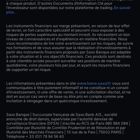
à chaque produit. D'autres Documents d’Information Clé pour
l’Investisseur sont disponibles sur notre plateforme de trading.
En savoir
plus
.
Les instruments financiers sur marge présentent, en raison de leur effet
de levier, un fort caractère spéculatif et peuvent vous exposer à des
risques de pertes supérieures au montant investi. Ils nécessitent un bon
niveau de connaissances et d'expérience en matière financière. Nous
vous recommandons de lire notre avertissement sur les risques, de suivre
nos formations et de vous assurer que la réalisation d'investissements à
partir des instruments financiers proposés par Saxo Banque est adaptée
à votre situation et à vos objectifs financiers. Ces produits sont destinés
à une clientèle avisée pouvant surveiller ses positions de manière
quotidienne, voire plusieurs fois par jour, et ayant les moyens financiers
de supporter un tel risque.
Les informations présentées dans le site
www.home.saxo/fr
vous sont
communiquées à titre purement informatif et ne constitue ni un conseil
d’investissement, ni une offre de vente, ni une sollicitation d’achat, et ne
doit en aucun cas servir de base ou être pris en compte comme une
incitation à s’engager dans un quelconque investissement.
Saxo Banque | Succursale française de Saxo Bank A/S., société
anonyme de droit danois, supervisée par l'autorité danoise de
surveillance financière (DFSA) | Inscrite au RCS de Paris 980 884 084 |
Contrôlée par l’Autorité de Contrôle Prudentiel et de Résolution et par
l’Autorité des Marchés Financiers | 10 rue de la Paix | 75002 PARIS |
Téléphone + 33 (0)1 78 94 56 40