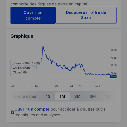
comporte des risques de perte en capital.
Ouvrir un
Découvrez l'offre de
Saxo
compte
Graphique
Chart
0,96
Line chart with 259 data points.
0,88
The chart has 1 X axis displaying categories.
05-août-2026 19:30
0,80
GUTS:xnas
The chart has 1 Y axis displaying values. Data ranges 
Close
0,69
0,72
0,69
juil.
10
14
20
24
28
août
End of interactive chart.
Intra-journalier
1S
1M
3M
6M
1A
3A
Ouvrir un compte
pour accéder à d’autres outils
techniques et d’analyses.