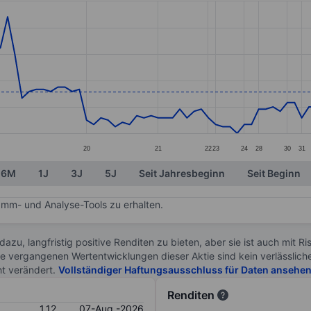
ories.
s. Data ranges from 0.84 to 1.4.
20
21
22
23
24
28
30
31
6M
1J
3J
5J
Seit Jahresbeginn
Seit Beginn
mm- und Analyse-Tools zu erhalten.
 dazu, langfristig positive Renditen zu bieten, aber sie ist auch mit 
ie vergangenen Wertentwicklungen dieser Aktie sind kein verlässliche
ht verändert.
Vollständiger Haftungsausschluss für Daten ansehe
Renditen
1.12
07-Aug.-2026