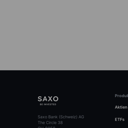
Produk
Aktien
Saxo Bank (Schweiz) AG
ETFs
The Circle 38