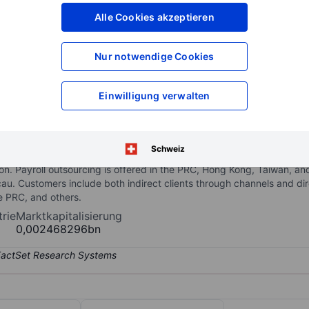
XXXXXXX
XXXXXXX
Alle Cookies akzeptieren
XXXXXXX
XXXXXXX
XXXXXXX
XXXXXXX
Nur notwendige Cookies
Konto eröffnen
um Zugriff auf mehr Di
XXXXXXX
XXXXXXX
Einwilligung verwalten
tsourcing and employment services based in Hong Kong, serving thre
Schweiz
nd employment for branch offices; (ii) multinational companies outso
ion. Payroll outsourcing is offered in the PRC, Hong Kong, Taiwan, 
. Customers include both indirect clients through channels and dir
e PRC, and others.
trie
Marktkapitalisierung
0,002468296bn