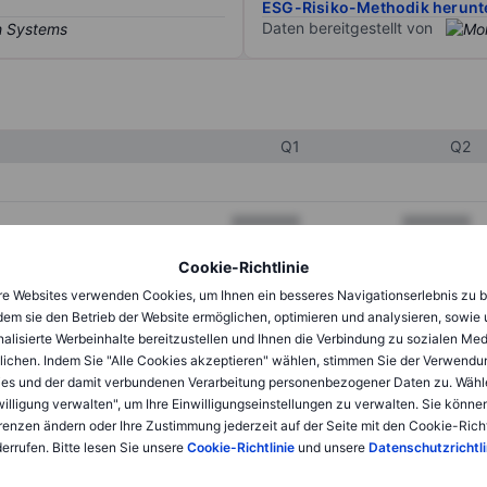
ESG-Risiko-Methodik herunt
Daten bereitgestellt von
Q1
Q2
XXXXXXX
XXXXXXX
XXXXXXX
XXXXXXX
Cookie-Richtlinie
e Websites verwenden Cookies, um Ihnen ein besseres Navigationserlebnis zu b
XXXXXXX
XXXXXXX
dem sie den Betrieb der Website ermöglichen, optimieren und analysieren, sowie
alisierte Werbeinhalte bereitzustellen und Ihnen die Verbindung zu sozialen Me
lichen. Indem Sie "Alle Cookies akzeptieren" wählen, stimmen Sie der Verwendu
XXXXXXX
XXXXXXX
es und der damit verbundenen Verarbeitung personenbezogener Daten zu. Wähl
willigung verwalten", um Ihre Einwilligungseinstellungen zu verwalten. Sie können
XXXXXXX
XXXXXXX
renzen ändern oder Ihre Zustimmung jederzeit auf der Seite mit den Cookie-Richt
errufen. Bitte lesen Sie unsere
Cookie-Richtlinie
und unsere
Datenschutzrichtli