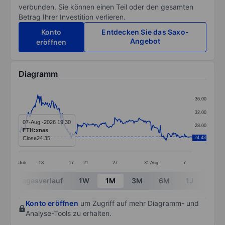
verbunden. Sie können einen Teil oder den gesamten
Betrag Ihrer Investition verlieren.
Konto
Entdecken Sie das Saxo-
Angebot
eröffnen
Diagramm
Chart
36.00
Line chart with 272 data points.
32.00
The chart has 1 X axis displaying categories.
07-Aug.-2026 19:30
28.00
FTH:xnas
The chart has 1 Y axis displaying values. Data ranges
Close
24.35
24.48
24.00
Juli
13
17
21
27
31
Aug.
7
End of interactive chart.
Tagesverlauf
1W
1M
3M
6M
1J
3J
Konto eröffnen
um Zugriff auf mehr Diagramm- und
Analyse-Tools zu erhalten.