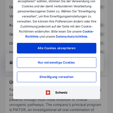
akzeptieren" wählen, stimmen Sie der Verwendung von
Cookies und der damit verbundenen Verarbeitung
Gesamtschulden
XXXXXXX
XXXXXXX
personenbezogener Daten zu. Wählen Sie "Einwilligung
Verhältnisse
verwalten", um Ihre Einwilligungseinstellungen zu
verwalten. Sie können Ihre Präferenzen ändern oder Ihre
Kurs/Umsatz
XXXXXXX
XXXXXXX
Zustimmung jederzeit auf der Seite mit den Cookie-
Richtlinien widerrufen. Bitte lesen Sie unsere
Cookie-
Gewinn je Aktie
XXXXXXX
XXXXXXX
Richtlinie
und unsere
Datenschutzrichtlinie
.
Dividende je Aktie
XXXXXXX
XXXXXXX
Alle Cookies akzeptieren
Eigenkapitalrendite
XXXXXXX
XXXXXXX
Konto eröffnen
um Zugriff auf mehr Diagramm-
Nur notwendige Cookies
und Analyse-Tools zu erhalten.
Einwilligung verwalten
Über Faeth Therapeutics Inc.
Faeth Therapeutics Inc is a clinical-stage biotechnology
Schweiz
company focused on improving outcomes for cancer
patients through multi-node inhibition of critical
oncogenic pathways. The company's principal program
is PIKTOR, an investigational all-oral combination of