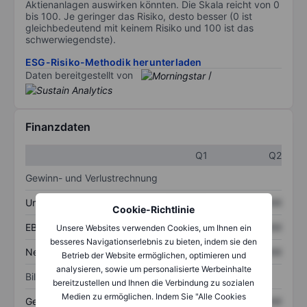
Aktienanlagen auswirken könnten. Die Skala reicht von 0
bis 100. Je geringer das Risiko, desto besser (0 ist
gleichbedeutend mit keinem Risiko und 100 ist das
schwerwiegendste).
ESG-Risiko-Methodik herunterladen
Daten bereitgestellt von
/
Finanzdaten
Q1
Q2
Gewinn- und Verlustrechnung
Umsatz
XXXXXXX
XXXXXXX
Cookie-Richtlinie
EBITDA
XXXXXXX
XXXXXXX
Unsere Websites verwenden Cookies, um Ihnen ein
besseres Navigationserlebnis zu bieten, indem sie den
Nettoeinkommen
XXXXXXX
XXXXXXX
Betrieb der Website ermöglichen, optimieren und
analysieren, sowie um personalisierte Werbeinhalte
Bilanz
bereitzustellen und Ihnen die Verbindung zu sozialen
Medien zu ermöglichen. Indem Sie "Alle Cookies
Gesamtvermögen
XXXXXXX
XXXXXXX