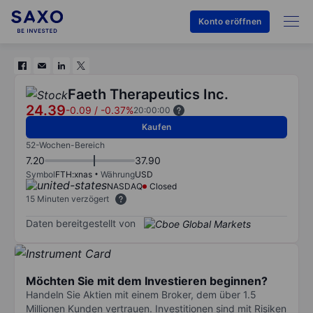
Konto eröffnen
Faeth Therapeutics Inc.
24.39
-0.09
/
-0.37%
20:00:00
Kaufen
52-Wochen-Bereich
7.20
37.90
Symbol
FTH:xnas
Währung
USD
NASDAQ
Closed
15 Minuten verzögert
Daten bereitgestellt von
Möchten Sie mit dem Investieren beginnen?
Handeln Sie Aktien mit einem Broker, dem über 1.5
Millionen Kunden vertrauen. Investitionen sind mit Risiken