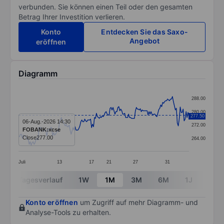
verbunden. Sie können einen Teil oder den gesamten
Betrag Ihrer Investition verlieren.
Konto
Entdecken Sie das Saxo-
Angebot
eröffnen
Diagramm
Chart
288.00
Line chart with 176 data points.
280.00
277.50
The chart has 1 X axis displaying categories.
06-Aug.-2026 14:30
272.00
FOBANK:xcse
The chart has 1 Y axis displaying values. Data ranges
Close
277.00
264.00
Juli
13
17
21
27
31
End of interactive chart.
Tagesverlauf
1W
1M
3M
6M
1J
3J
Konto eröffnen
um Zugriff auf mehr Diagramm- und
Analyse-Tools zu erhalten.