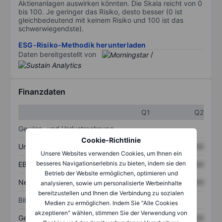
Aktienanlagen auswirken könnten. Die Skala reicht von 0
bis 100. Je geringer das Risiko, desto besser (0 ist
gleichbedeutend mit keinem Risiko und 100 ist das
schwerwiegendste).
ESG-Risiko-Methodik herunterladen
Daten bereitgestellt von
/
Finanzdaten
Q1
Q2
Gewinn- und Verlustrechnung
Cookie-Richtlinie
Umsatz
XXXXXXX
XXXXXXX
Unsere Websites verwenden Cookies, um Ihnen ein
besseres Navigationserlebnis zu bieten, indem sie den
EBITDA
XXXXXXX
XXXXXXX
Betrieb der Website ermöglichen, optimieren und
Nettoeinkommen
XXXXXXX
XXXXXXX
analysieren, sowie um personalisierte Werbeinhalte
bereitzustellen und Ihnen die Verbindung zu sozialen
Bilanz
Medien zu ermöglichen. Indem Sie "Alle Cookies
akzeptieren" wählen, stimmen Sie der Verwendung von
Gesamtvermögen
XXXXXXX
XXXXXXX