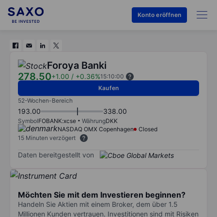
Konto eröffnen
Foroya Banki
278.50
+1.00
/
+0.36%
15:10:00
Kaufen
52-Wochen-Bereich
193.00
338.00
Symbol
FOBANK:xcse
Währung
DKK
NASDAQ OMX Copenhagen
Closed
15 Minuten verzögert
Daten bereitgestellt von
Möchten Sie mit dem Investieren beginnen?
Handeln Sie Aktien mit einem Broker, dem über 1.5
Millionen Kunden vertrauen. Investitionen sind mit Risiken