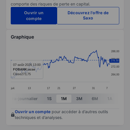
comporte des risques de perte en capital.
Ouvrir un
Découvrez l'offre de
Saxo
compte
Graphique
Chart
288,00
Line chart with 172 data points.
280,00
278,50
The chart has 1 X axis displaying categories.
07-août-2026 13:00
272,00
FOBANK:xcse
The chart has 1 Y axis displaying values. Data ranges
Close
273,75
264,00
juil.
13
17
21
27
31
7
End of interactive chart.
Intra-journalier
1S
1M
3M
6M
1A
3A
Ouvrir un compte
pour accéder à d’autres outils
techniques et d’analyses.