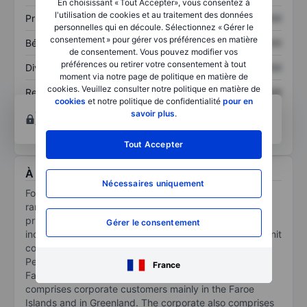
En choisissant « Tout Accepter», vous consentez à
l'utilisation de cookies et au traitement des données
Prix / ventes
XXXXXXX
XXXXXXX
personnelles qui en découle. Sélectionnez « Gérer le
consentement » pour gérer vos préférences en matière
Bénéfice par action
XXXXXXX
XXXXXXX
de consentement. Vous pouvez modifier vos
préférences ou retirer votre consentement à tout
Dividende par action
XXXXXXX
XXXXXXX
moment via notre page de politique en matière de
cookies. Veuillez consulter notre politique en matière de
Rendement des
XXXXXXX
XXXXXXX
cookies
et notre politique de confidentialité
pour en
capitaux propres
Ouvrir un compte
pour accéder à d’autres outils
savoir plus
.
techniques et d’analyses.
Tout Accepter
À propos Foroya Banki
Nécessaires uniquement
Foroya Banki P/F is a banking company. It provides a
range of banking products and financial services to
private and corporate customers. Its business units
Gérer le consentement
include Banking and Non-life insurance. The Banking unit
comprises of Personal Banking and Corporate Banking.
Personal Banking comprises private customers in the
France
Faroe Islands and Greenland. Corporate Banking
comprises corporate customers mainly in the Faroe
Islands and in Greenland. The corporate also comprises