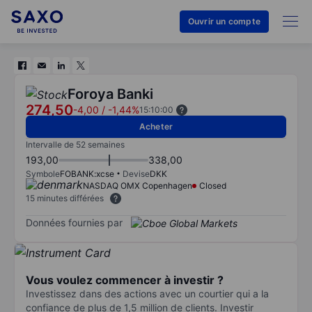
Ouvrir un compte
Foroya Banki
274,50
-4,00
/
-1,44%
15:10:00
Acheter
Intervalle de 52 semaines
193,00
338,00
Symbole
FOBANK:xcse
Devise
DKK
NASDAQ OMX Copenhagen
Closed
15 minutes différées
Données fournies par
Vous voulez commencer à investir ?
Investissez dans des actions avec un courtier qui a la
confiance de plus de 1,5 million de clients. Investir