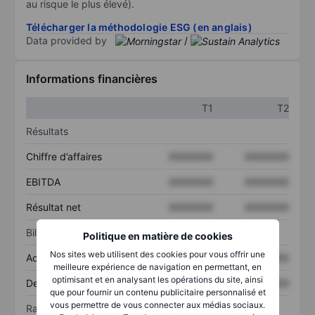
au risque le plus élevé).
Télécharger la méthodologie ESG (en anglais)
Data provided by
/
Informations financières
T1
T2
Résultats
Chiffre d’affaires
XXXXXXX
XXXXXXX
EBITDA
XXXXXXX
XXXXXXX
Résultat net
XXXXXXX
XXXXXXX
Bilan
Politique en matière de cookies
Nos sites web utilisent des cookies pour vous offrir une
Actif total
XXXXXXX
XXXXXXX
meilleure expérience de navigation en permettant, en
optimisant et en analysant les opérations du site, ainsi
Dette totale
XXXXXXX
XXXXXXX
que pour fournir un contenu publicitaire personnalisé et
vous permettre de vous connecter aux médias sociaux.
Ratios