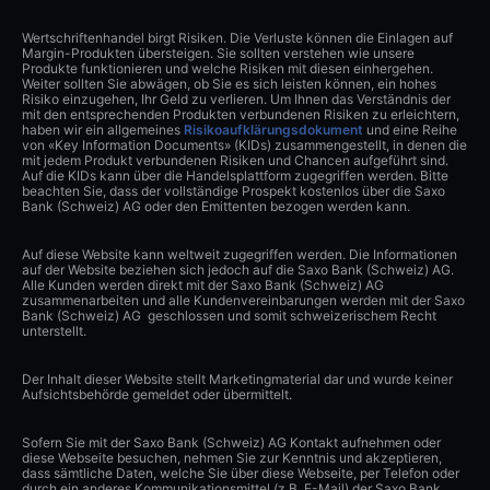
Wertschriftenhandel birgt Risiken. Die Verluste können die Einlagen auf
Margin-Produkten übersteigen. Sie sollten verstehen wie unsere
Produkte funktionieren und welche Risiken mit diesen einhergehen.
Weiter sollten Sie abwägen, ob Sie es sich leisten können, ein hohes
Risiko einzugehen, Ihr Geld zu verlieren. Um Ihnen das Verständnis der
mit den entsprechenden Produkten verbundenen Risiken zu erleichtern,
haben wir ein allgemeines
Risikoaufklärungsdokument
und eine Reihe
von «Key Information Documents» (KIDs) zusammengestellt, in denen die
mit jedem Produkt verbundenen Risiken und Chancen aufgeführt sind.
Auf die KIDs kann über die Handelsplattform zugegriffen werden. Bitte
beachten Sie, dass der vollständige Prospekt kostenlos über die Saxo
Bank (Schweiz) AG oder den Emittenten bezogen werden kann.
Auf diese Website kann weltweit zugegriffen werden. Die Informationen
auf der Website beziehen sich jedoch auf die Saxo Bank (Schweiz) AG.
Alle Kunden werden direkt mit der Saxo Bank (Schweiz) AG
zusammenarbeiten und alle Kundenvereinbarungen werden mit der Saxo
Bank (Schweiz) AG geschlossen und somit schweizerischem Recht
unterstellt.
Der Inhalt dieser Website stellt Marketingmaterial dar und wurde keiner
Aufsichtsbehörde gemeldet oder übermittelt.
Sofern Sie mit der Saxo Bank (Schweiz) AG Kontakt aufnehmen oder
diese Webseite besuchen, nehmen Sie zur Kenntnis und akzeptieren,
dass sämtliche Daten, welche Sie über diese Webseite, per Telefon oder
durch ein anderes Kommunikationsmittel (z.B. E-Mail) der Saxo Bank