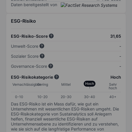
Daten bereitgestellt von
ESG-Risiko
ESG-Risiko-Score
31,65
Umwelt-Score
-
Sozialer Score
-
Governance-Score
-
ESG-Risikokategorie
Hoch
Hoch
Vernachlässigbar
Gering
Mittel
Sehr
hoch
0-10
10-20
20-30
30-40
40+
Das ESG-Risiko ist ein Mass dafür, wie gut ein
Unternehmen mit wesentlichen ESG-Risiken umgeht. Die
ESG-Risikokategorie von Sustainalytics soll Anlegern
helfen, finanziell wesentliche ESG-Risiken auf
Unternehmensebene zu identifizieren und zu verstehen,
wie sie sich auf die langfristige Performance von