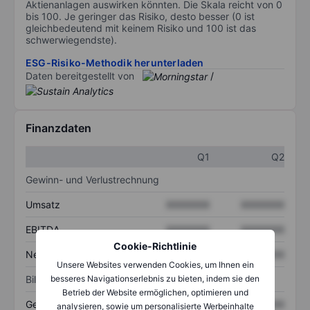
Aktienanlagen auswirken könnten. Die Skala reicht von 0
bis 100. Je geringer das Risiko, desto besser (0 ist
gleichbedeutend mit keinem Risiko und 100 ist das
schwerwiegendste).
ESG-Risiko-Methodik herunterladen
Daten bereitgestellt von
/
Finanzdaten
Q1
Q2
Gewinn- und Verlustrechnung
Umsatz
XXXXXXX
XXXXXXX
EBITDA
XXXXXXX
XXXXXXX
Cookie-Richtlinie
Nettoeinkommen
XXXXXXX
XXXXXXX
Unsere Websites verwenden Cookies, um Ihnen ein
besseres Navigationserlebnis zu bieten, indem sie den
Bilanz
Betrieb der Website ermöglichen, optimieren und
Gesamtvermögen
XXXXXXX
XXXXXXX
analysieren, sowie um personalisierte Werbeinhalte