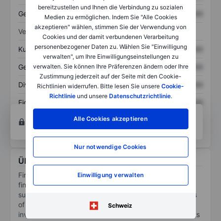
bereitzustellen und Ihnen die Verbindung zu sozialen
Gesamtschulden
XXXXXXX
XXXXXXX
Medien zu ermöglichen. Indem Sie "Alle Cookies
akzeptieren" wählen, stimmen Sie der Verwendung von
Verhältnisse
Cookies und der damit verbundenen Verarbeitung
personenbezogener Daten zu. Wählen Sie "Einwilligung
Kurs/Umsatz
XXXXXXX
XXXXXXX
verwalten", um Ihre Einwilligungseinstellungen zu
verwalten. Sie können Ihre Präferenzen ändern oder Ihre
Gewinn je Aktie
XXXXXXX
XXXXXXX
Zustimmung jederzeit auf der Seite mit den Cookie-
Dividende je Aktie
XXXXXXX
XXXXXXX
Richtlinien widerrufen. Bitte lesen Sie unsere
Cookie-
Richtlinie
und unsere
Datenschutzrichtlinie
.
Eigenkapitalrendite
XXXXXXX
XXXXXXX
Konto eröffnen
um Zugriff auf mehr Diagramm-
Alle Cookies akzeptieren
und Analyse-Tools zu erhalten.
Nur notwendige Cookies
Über First Mid Bancshares Inc.
First Mid Bancshares Inc is a United States based
Einwilligung verwalten
financial holding company. Through its wholly-owned
subsidiary, First Mid Bank, it is engaged in the business
of banking. The Company offers trust, farm services,
Schweiz
investment services, and retirement planning through its