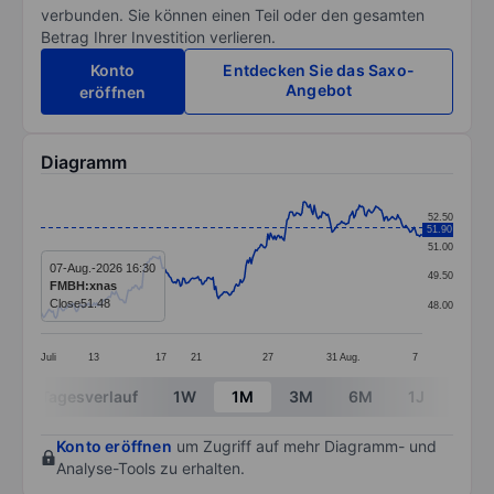
verbunden. Sie können einen Teil oder den gesamten
Betrag Ihrer Investition verlieren.
Konto
Entdecken Sie das Saxo-
Angebot
eröffnen
Diagramm
Chart
52.50
51.90
Line chart with 280 data points.
51.00
The chart has 1 X axis displaying categories.
07-Aug.-2026 16:30
49.50
FMBH:xnas
The chart has 1 Y axis displaying values. Data ranges 
Close
51.48
48.00
Juli
13
17
21
27
31
Aug.
7
End of interactive chart.
Tagesverlauf
1W
1M
3M
6M
1J
3J
Konto eröffnen
um Zugriff auf mehr Diagramm- und
Analyse-Tools zu erhalten.