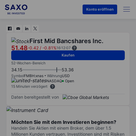
Konto eröffnen
First Mid Bancshares Inc.
51.48
-0.42
/
-0.81%
16:12:07
Kaufen
52-Wochen-Bereich
34.15
53.36
Symbol
FMBH:xnas
Währung
USD
NASDAQ
Open
15 Minuten verzögert
Daten bereitgestellt von
Möchten Sie mit dem Investieren beginnen?
Handeln Sie Aktien mit einem Broker, dem über 1.5
Millionen Kunden vertrauen. Investitionen sind mit Risiken